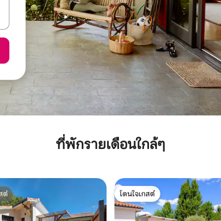
ที่พักรายเดือนใกล้ๆ
สต์
โดนใจเกสต์
สต์
โดนใจเกสต์