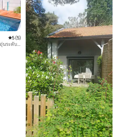
คะแนนเฉลี่ย 5 จาก 5, 5 รีวิว
5 (5)
อุ่นระดับ