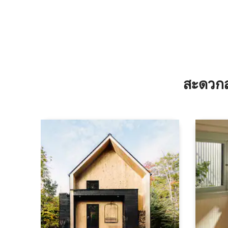
สะดวกส