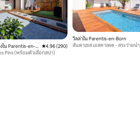
14 รีวิว
วิลล่าใน Parentis-en-Born
ลันดาเซส เอสคาเพด - สระว่ายน้ำ
องใน Parentis-en-B
คะแนนเฉลี่ย 4.96 จาก 5, 290 รีวิว
4.96 (290)
4 ดาว
es Pins (พร้อมตัวเลือกสปา)