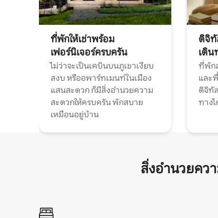
ที่พักให้เช่าพร้อม
ดิจิ
เฟอร์นิเจอร์ครบครัน
เดิน
ไม่ว่าจะเป็นเคบินบนภูเขาเงียบ
ที่พั
สงบ หรืออพาร์ทเมนท์ในเมือง
และพื
แสนสะดวก ก็มีสิ่งอำนวยความ
ดิจิ
สะดวกให้ครบครัน พักสบาย
ทางไ
เหมือนอยู่บ้าน
สิ่งอำนวยคว