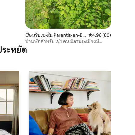
เรือนรับรองใน Parentis-en-Bo
คะแนนเฉลี่ย 4.96 จาก 5,
4.96 (80)
rn
บ้านพักสำหรับ 2/4 คน มีลานระเบียงมี
หลังคาคลุมและอยู่ในบริเวณที่เงียบสงบ
ประหยัด