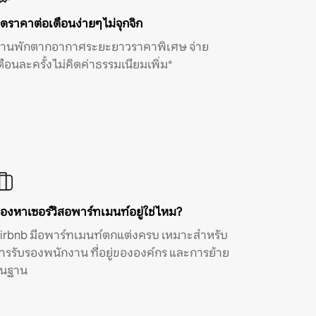
ิดราคาต่อเดือนง่ายๆ ไม่จุกจิก
้านพักตากอากาศระยะยาวราคาพิเศษ จ่าย
ดือนละครั้ง ไม่คิดค่าธรรมเนียมเพิ่ม*
องหาเซอร์วิสอพาร์ทเมนท์อยู่ใช่ไหม?
irbnb มีอพาร์ทเมนท์ตกแต่งครบ เหมาะสำหรับ
ารรับรองพนักงาน ที่อยู่ขององค์กร และการย้าย
ิ่นฐาน