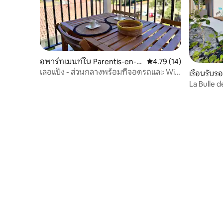
อพาร์ทเมนท์ใน Parentis-en-B
คะแนนเฉลี่ย 4.79 จาก 5, 
4.79 (14)
orn
เลอแป็ง - ส่วนกลางพร้อมที่จอดรถและ Wi-
เรือนรับร
Fi
orn
La Bulle d