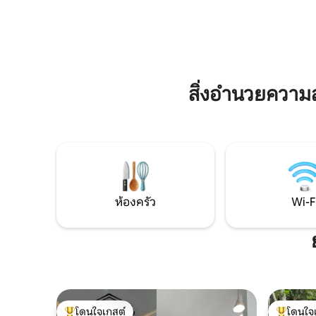
บรรยากาศท
Restaurant - McD, Mie Gacoan, RM Tip
ที่ให้ความ
Top, RM Laras Hati ซูเปอร์มาร์เก็ต - ซูเปอร์
ตงกาห์ ห่า
อินโด ร้านขายยา - Apotek Merdeka โรง
และห่างจา
พยาบาลรัฐ - RSU Tidar Home Depot -
Infoma, ACE ตลาดดั้งเดิมยามเช้าและอีก
มากมาย
สิ่งอำนวยควา
ห้องครัว
Wi-F
โดนใจเกสต์
โดนใจ