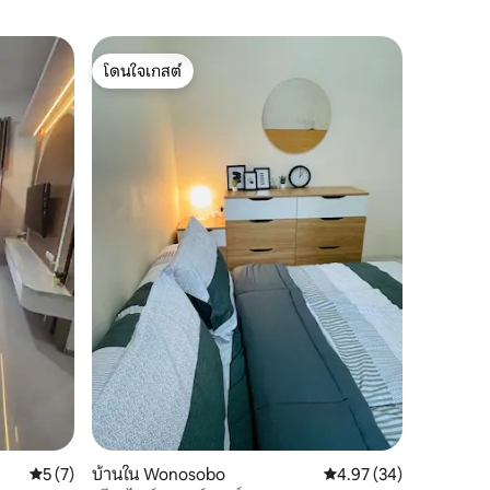
วิลล่าใน 
โดนใจเกสต์
โดนใจ
Villa Blue
โดนใจเกสต์
โดนใจเกส
สวยงาม
วิลล่าบลูส
รอบด้วยเน
เมืองเพียง
สำหรับกา
บ้านแบบดั้
สถานที่
·
อำนวยคว
และสระว่า
สามารถจั
อาหารบลูสเ
Steps เป็
เวลาส่วนต
แมนติกด้ว
คะแนนเฉลี่ย 5 จาก 5, 7 รีวิว
5 (7)
บ้านใน Wonosobo
คะแนนเฉลี่ย 4.97 จาก 5,
4.97 (34)