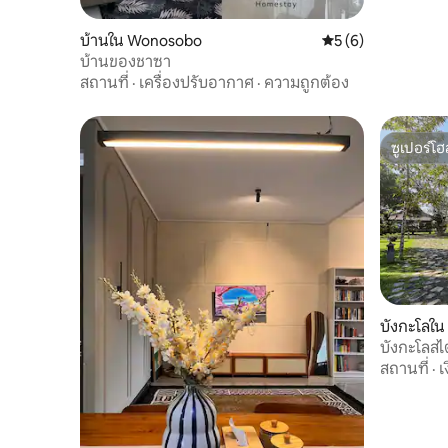
บ้านใน Wonosobo
คะแนนเฉลี่ย 5 จาก 5
5 (6)
บ้านของชาซา
สถานที่
·
เครื่องปรับอากาศ
·
ความถูกต้อง
ซูเปอร์โฮ
ซูเปอร์โฮ
บังกะโลใ
ur
บังกะโลสไต
สถานที่
·
เ