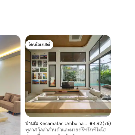
โดนใจเกสต์
โดนใจเกสต์
บ้านใน Kecamatan Umbulharj
คะแนนเฉลี่ย 4.92 จาก 5,
4.92 (76)
o
พูลาส วิลล่าส่วนตัวและมายด์รีทรีททิโมโฮ