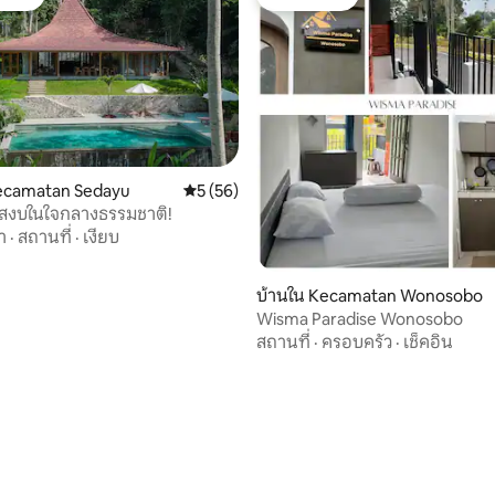
์ที่สุด
โดนใจเกสต์
Kecamatan Sedayu
คะแนนเฉลี่ย 5 จาก 5, 56 รีวิว
5 (56)
ยบสงบในใจกลางธรรมชาติ!
า
·
สถานที่
·
เงียบ
บ้านใน Kecamatan Wonosobo
Wisma Paradise Wonosobo
สถานที่
·
ครอบครัว
·
เช็คอิน