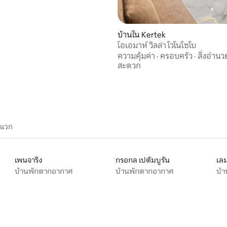
, 3 รีวิว
บ้านใน Kertek
โอเอมาห์ วิลล่า โวโนโซโบ
ความคุ้มค่า
·
ครอบครัว
·
สิ่งอำน
สะดวก
ะแวก
เพนจาริง
กรอกล เปตัมบูรัน
เลม
บ้านพักตากอากาศ
บ้านพักตากอากาศ
บ้