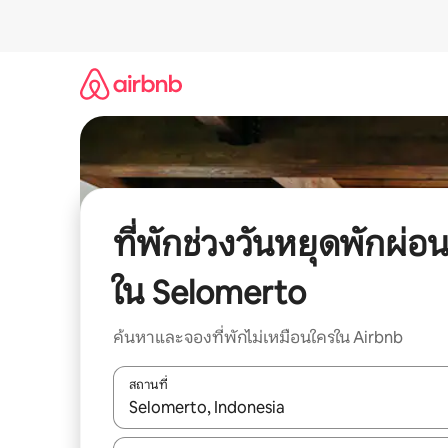
ข้าม
ไป
ยัง
เนื้อหา
ที่พักช่วงวันหยุดพักผ่อ
ใน Selomerto
ค้นหาและจองที่พักไม่เหมือนใครใน Airbnb
สถานที่
ใช้ลูกศรขึ้นลง หรือใช้การสัมผัสหรือปัด เพื่อสำรวจผ