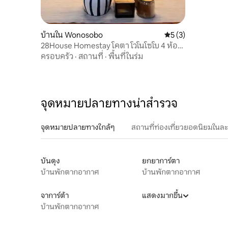
บ้านใน Wonosobo
คะแนนเฉลี่ย 5 จาก 5
5 (3)
28House Homestay โคตา โวโนโซโบ 4 ห้อง
- 5 เตียง
ครอบครัว
·
สถานที่
·
พื้นที่ในร่ม
จุดหมายปลายทางน่าสำรวจ
จุดหมายปลายทางใกล้ๆ
สถานที่ท่องเที่ยวยอดนิยมในล
บันดุง
ยกยาการ์ตา
บ้านพักตากอากาศ
บ้านพักตากอากาศ
จาการ์ต้า
แสดงมากขึ้น
บ้านพักตากอากาศ