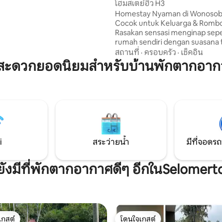
โฮมสเตย์ฮิว H3
ี่หนาวเย็น ดังนั้นโปรดนำเสื้อผ้า
Homestay Nyaman di Wonosob
อบอุ่นมาด้วย) ในบันดุงกัน จาวา
Cocok untuk Keluarga & Romb
งจากเมืองสีมารังเพียง 1 ชั่วโมง
Rasakan sensasi menginap seper
กวัดเกดง์ซงโกะ 300 เมตร
rumah sendiri dengan suasana 
bersih, dan nyaman. Dilengkapi f
สถานที่
·
ครอบครัว
·
เช็คอิน
lengkap: ✔ Wifi ✔ Dapur lengk
มสะดวกยอดนิยมสำหรับบ้านพักตากอาก
Water Heater ✔ View gunung 
menenangkan 📍 Lokasi strategis dekat
berbagai destinasi wisata: • Al
Wonosobo – 10 menit • Termina
Wonosobo – 4 menit • Telaga M
menit • Posong – 40 menit • Di
menit • Bukit Sikunir – 60 menit
i
สระว่ายน้ำ
มีที่จอดรถ
ยังมีที่พักตากอากาศดีๆ อีกในSelomert
เกสต์
โดนใจเกสต์