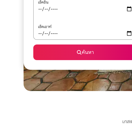
เช็คอิน
เช็คเอาท์
ค้นหา
เกสต