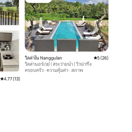
โดนใจเกสต์
วิลล่าใน Nanggulan
คะแนนเฉลี่ย 5 จาก 5,
5 (26)
วิลล่านอร์เวย์ | สระว่ายน้ำ | วิวน่าทึ่ง
ครอบครัว
·
ความคุ้มค่า
·
สภาพ
คะแนนเฉลี่ย 4.77 จาก 5, 13 รีวิว
4.77 (13)