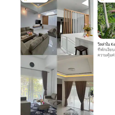
โดนใจเกสต์ที่สุด
โดนใจเกสต
วิลล่าใน 
ที่พักเงี
ความคุ้มค่