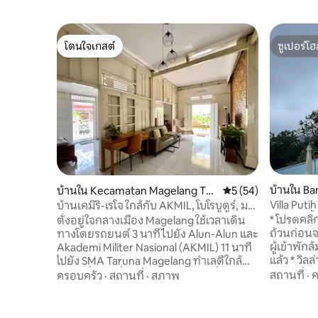
โดนใจเกสต์
ซูเปอร์โฮ
โดนใจเกสต์
ซูเปอร์โฮ
บ้านใน B
บ้านใน Kecamatan Magelang Te
คะแนนเฉลี่ย 5 จาก 5, 
5 (54)
ngah
Villa Put
บ้านเคมิริ-เรโจ ใกล้กับ AKMIL, โบโรบูดูร์, มา
สระว่ายน้ำ
เกลัง
* โปรดคลิ
ตั้งอยู่ใจกลางเมือง Magelang ใช้เวลาเดิน
ถ้วนก่อน
ทางโดยรถยนต์ 3 นาทีไปยัง Alun-Alun และ
ผู้เข้าพัก
Akademi Militer Nasional (AKMIL) 11 นาที
แล้ว * วิลล่าพูติห์ เกดง์ซองโก บ้านสำหรับ
ไปยัง SMA Taruna Magelang ทำเลดีใกล้
ครอบครัวส่
สถานที่ท่องเที่ยวสำคัญและสถานที่ท่อง
สถานที่
·
ค
ครอบครัว
·
สถานที่
·
สภาพ
คน) พร้อม
เที่ยว: * วัดโบโรบูดูร์ (เดินทางโดยรถยนต์ 27
เทือกเขาเมอราปี-
นาที) * Kaliangkrik/Nepal Van Java (เดิน
1,220 เมตร
ทางโดยรถยนต์ 23 นาที) สถานที่ใกล้เคียง