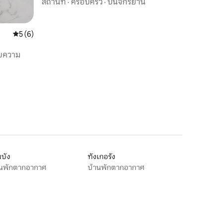
สถานที่
·
ครอบครัว
·
ปั่นจักรยาน
คะแนนเฉลี่ย 5 จาก 5, 6 รีวิว
5 (6)
วยความ
บัง
ทังเกอรัง
านพักตากอากาศ
บ้านพักตากอากาศ