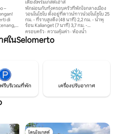
เดียงไพร์มเกสต์เฮาส์
o –
พักผ่อนกับทั้งครอบครัวที่พักใจกลางเมือง
ongan!
วอนโนโซโบ ตั้งอยู่ที่ดาวน์ทาวน์วอโนโซโบ 25
ti di
กม. - ที่ราบสูงดีง (48 นาที) 2,2 กม. - น้ำพุ
tenang,
ร้อน Kalianget (7 นาที) 3,7 กม. -
asilitas
Wonosobo Townsquare (8 นาที) 9,1 กม. -
ครอบครัว
·
ความคุ้มค่า
·
ห้องน้ำ
ap ✔ TV ✔
ทะเลสาบเมนเจอร์ (20 นาที) 9,7 กม. - เดอะ
าศในSelomerto
yang
เฮฟเว่นแกลมปิ้งแอนด์เรสโต (22 นาที) 10
กม. - ไร่ชาปานามา (23 นาที) 11 กม. -
un-Alun
Khayangan Skyline (29 นาที) 13,7 กม. - สวิส
l
แวนชวา (27 นาที) 14,6 กม. - น้ำตกสิการิม
enjer – 30
(29 นาที) 16,7 กม. - Pintu Langit Super
eng – 50
View Golden Sunrise (29 ม.)
ฟรีบริเวณที่พัก
เครื่องปรับอากาศ
o
โดนใจเกสต์