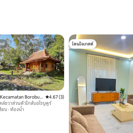
, 6 รีวิว
สต์
โดนใจเกสต์
สต์
โดนใจเกสต์
น Kecamatan Borobud
คะแนนเฉลี่ย 4.67 จาก 5, 3 รีวิว
4.67 (3)
ล์ชวาส่วนตัวใกล้บอโรบูดูร์
งียบ
·
ห้องน้ำ