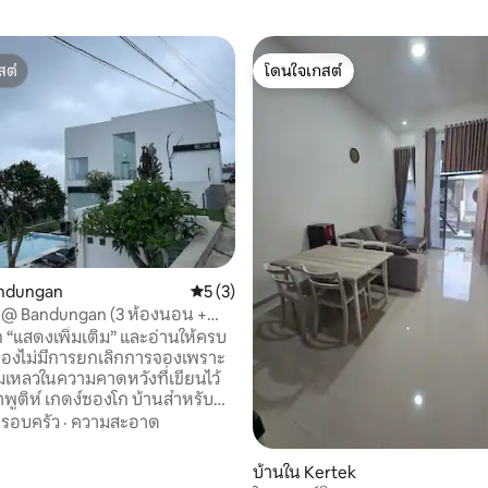
สต์
โดนใจเกสต์
สต์
โดนใจเกสต์
andungan
คะแนนเฉลี่ย 5 จาก 5, 3 รีวิว
5 (3)
54 รีวิว
ih @ Bandungan (3 ห้องนอน +
)
ก “แสดงเพิ่มเติม” และอ่านให้ครบ
จองไม่มีการยกเลิกการจองเพราะ
ล้มเหลวในความคาดหวังที่เขียนไว้
วนตัว 3 ห้องนอน (พักได้สูงสุด 11
รอบครัว
·
ความสะอาด
สระว่ายน้ำที่สวยงามและมองเห็น
เมอร์บาบู ตั้งอยู่ที่ความสูง
บ้านใน Kertek
เหนือระดับน้ำทะเล (ใช่ค่ะ มี