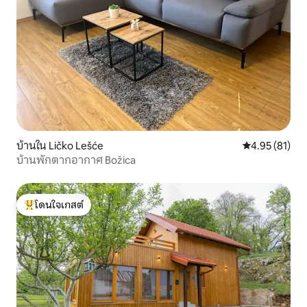
บ้านใน Ličko Lešće
คะแนนเฉลี่ย 4.
4.95 (81)
บ้านพักตากอากาศ Božica
โดนใจเกสต์
โดนใจเกสต์ที่สุด