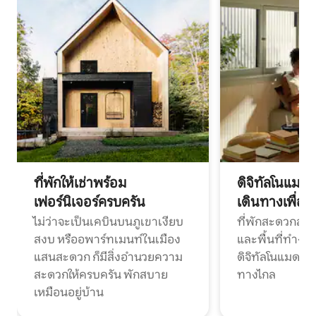
ที่พักให้เช่าพร้อม
ดิจิทัลโนแมด
เฟอร์นิเจอร์ครบครัน
เดินทางเพื่อ
ไม่ว่าจะเป็นเคบินบนภูเขาเงียบ
ที่พักสะดวกสบา
สงบ หรืออพาร์ทเมนท์ในเมือง
และพื้นที่ทำงา
แสนสะดวก ก็มีสิ่งอำนวยความ
ดิจิทัลโนแมดแ
สะดวกให้ครบครัน พักสบาย
ทางไกล
เหมือนอยู่บ้าน