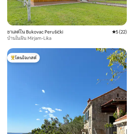
ชาเลต์ใน Bukovac Perušićki
คะแนนเฉลี่ย
5 (22)
บ้านในฝัน Mirjam-Lika
โดนใจเกสต์
โดนใจเกสต์ที่สุด