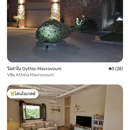
วิลล่าใน Gythio-Mavrovouni
คะแนนเฉลี่ย
5 (28)
Villa Athina Mavrovouni
โดนใจเกสต์
โดนใจเกสต์ที่สุด