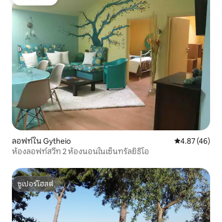
โดนใจเกสต์
ลอฟท์ใน Gytheio
คะแนนเฉลี่ย 4.
4.87 (46)
ห้องลอฟท์สวีท 2 ห้องนอนในเซ็นทรัลยิธิโอ
ซูเปอร์โฮสต์
ซูเปอร์โฮสต์