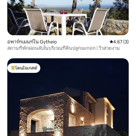
อพาร์ทเมนท์ใน Gytheio
คะแนนเฉลี่ย 4
4.67 (3)
สถานที่พักผ่อนลับในบริเวณที่ดินปลูกมะกอก | วิวสวยงาม
โดนใจเกสต์
โดนใจเกสต์ที่สุด