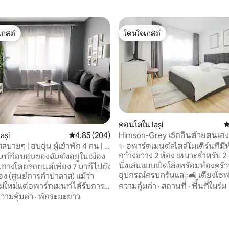
เกสต์
โดนใจเกสต์
์ที่สุด
โดนใจเกสต์
คอนโดใน Iași
ค
Himson-Grey เช็กอินด้วยตนเอง
ași
คะแนนเฉลี่ย 4.85 จาก 5, 204 รีวิว
4.85 (204)
102 รีวิว
บินและห้างสรรพสินค้า
✨ อพาร์ตเมนต์สไตล์โมเดิร์นที่มี
ายๆ | อบอุ่น ผู้เข้าพัก 4 คน | 7
กว้างขวาง 2 ห้อง เหมาะสำหรับ 2
าลาส
์ที่อบอุ่นของฉันตั้งอยู่ในเมือง
นั่งเล่นแบบเปิดโล่งพร้อมห้องครัวที
ินทางโดยรถยนต์เพียง 7 นาทีไปยัง
อุปกรณ์ครบครันและ🛋 เตียงโซฟ
อง (ศูนย์การค้าปาลาส) แม้ว่า
ห้องนอนแยกต่างหากที่สะดวกส
ความคุ้มค่า
·
สถานที่
·
พื้นที่ในร่ม
่ใหม่แต่อพาร์ทเมนท์ได้รับการ
สถานีรถรางอยู่ด้านหลังอาคารเพื
หม่และเฟอร์นิเจอร์เป็นของใหม่
วามคุ้มค่า
·
พักระยะยาว
ทางไปใจกลางเมืองได้อย่างรวดเร็ว
อยู่ใกล้กับทุกอย่าง! Iulius Mall อยู่
สนามบินยาซีและตั้งอยู่ใกล้🛍ศูนย
พียง 4 นาทีและอยู่ใกล้ๆ: ร้าน
อุสและ🏛ศูนย์การค้าพาลาสอย่
(Lidl, Kaufland, Carrefour) ร้าน