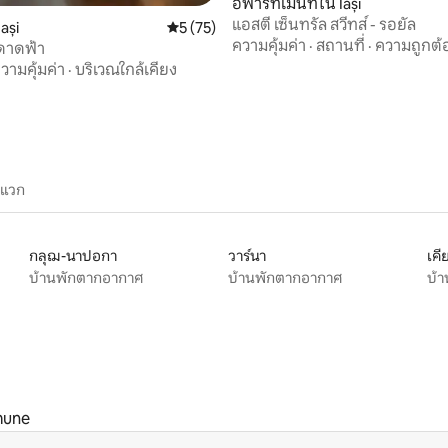
อพาร์ทเมนท์ใน Iași
แอสตี เซ็นทรัล สวีทส์ - รอยัล
, 9 รีวิว
ași
คะแนนเฉลี่ย 5 จาก 5, 75 รีวิว
5 (75)
ความคุ้มค่า
·
สถานที่
·
ความถูกต้
ดาดฟ้า
วามคุ้มค่า
·
บริเวณใกล้เคียง
ะแวก
กลุฌ-นาปอกา
วาร์นา
เคี
บ้านพักตากอากาศ
บ้านพักตากอากาศ
บ้
mune