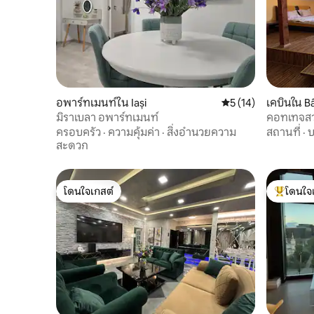
อพาร์ทเมนท์ใน Iași
คะแนนเฉลี่ย 5 จาก 5,
5 (14)
เคบินใน B
มิราเบลา อพาร์ทเมนท์
คอทเทจสว
ครอบครัว
·
ความคุ้มค่า
·
สิ่งอำนวยความ
สถานที่
·
บ
สะดวก
โดนใจเกสต์
โดนใจ
โดนใจเกสต์
โดนใจเกสต