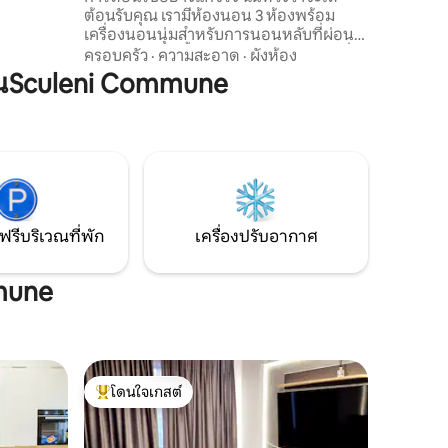
ต้อนรับคุณ เรามีห้องนอน 3 ห้องพร้อม
การพัก
เครื่องนอนนุ่มสำหรับการนอนหลับที่ผ่อน
เองเพื่อ
คลาย และห้องน้ำขนาดใหญ่ 2 ห้อง ห้องนั่ง
ครอบครัว
·
ความสะอาด
·
ผังห้อง
เล่นและห้องครัวมีขนาดใหญ่มาก ห้องครัวมี
นSculeni Commune
อุปกรณ์ครบครัน คุณจะไม่ขาดอะไร บ้านมี
สิ่งอำนวยความสะดวกจำเป็นครบ (เครื่อง
ทำความร้อน น้ำร้อน Wi-Fi เครื่องใช้ไฟฟ้า)
ตรงตามที่ฉันต้องการเมื่อเดินทาง ฉันหวัง
ว่าจะได้ต้อนรับคุณให้มาสนุกกับที่พักนี้และ
รู้สึกเหมือนอยู่บ้าน
ฟรีบริเวณที่พัก
เครื่องปรับอากาศ
mmune
โดนใจเกสต์
โดนใจเกสต์ที่สุด