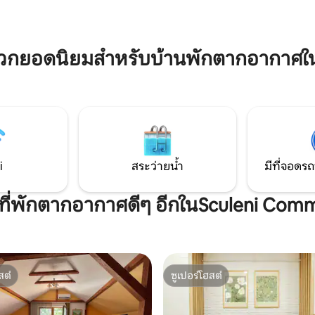
สบาย 📺 สมาร์ททีวี 📶 Wi-Fi เร็ว และ
 ⋆ ฟรี Wi-Fi
บรรยากาศที่อบอุ่นเหมาะสำหรับ
 ⋆ ทีวี + เคเบิล ทีวีเครื่องชงกาแฟ
ผ่อนหรือทำงาน เช็ค🔑 อินด้วยตน
assimo ⋆ ตู้เย็นขนาดใหญ่ ⋆
ความยืดหยุ่น
กผ้า ระเบียงขนาดใหญ่
ดวกยอดนิยมสำหรับบ้านพักตากอากาศใ
i
สระว่ายน้ำ
มีที่จอดรถ
ีที่พักตากอากาศดีๆ อีกในSculeni Co
สต์
ซูเปอร์โฮสต์
สต์
ซูเปอร์โฮสต์