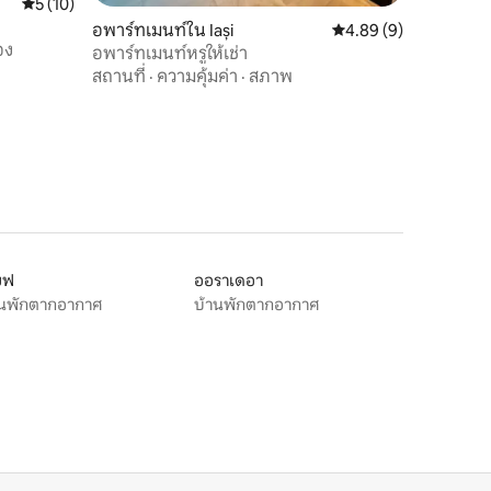
คะแนนเฉลี่ย 5 จาก 5, 10 รีวิว
5 (10)
อพาร์ทเมนท์ใน Iași
คะแนนเฉลี่ย 4.89 จาก 5
4.89 (9)
อง
อพาร์ทเมนท์หรูให้เช่า
สถานที่
·
ความคุ้มค่า
·
สภาพ
ยฟ
ออราเดอา
านพักตากอากาศ
บ้านพักตากอากาศ