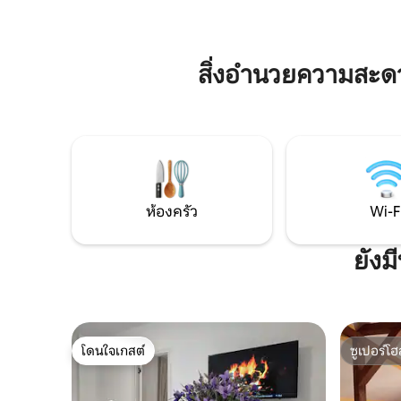
กาแฟและอื่นๆ ⋆ ที่จอดรถฟรี
ระเบียงกว้างขวาง ไฮไลท์ทำเล ตั้งอยู่บนชั้น 1
ความเร็วสูง
ที่เงียบสงบพร้อมที่จอดรถริมถนนฟรี เพียง
Tassimo T
10 นาทีจากจัตุรัสยูนิเรีย ร้านค้า และคาเฟ่ -
เครื่องซั
ผสมผสานความสงบและความสะดวกสบาย
สิ่งอำนวยความสะ
ในเมืองอย่างลงตัว
ห้องครัว
Wi-F
ยังม
โดนใจเกสต์
ซูเปอร์โฮ
โดนใจเกสต์
ซูเปอร์โฮ