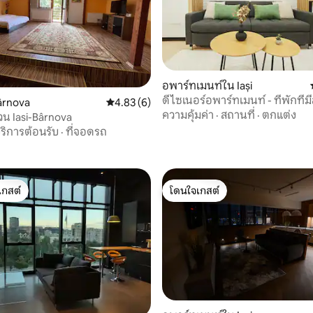
อพาร์ทเมนท์ใน Iași
ดีไซเนอร์อพาร์ทเมนท์ - ที่พักที่มี
 14 รีวิว
ârnova
คะแนนเฉลี่ย 4.83 จาก 5, 6 รีวิว
4.83 (6)
ความคุ้มค่า
·
สถานที่
·
ตกแต่ง
น Iasi-Bârnova
ริการต้อนรับ
·
ที่จอดรถ
เกสต์
โดนใจเกสต์
์ที่สุด
โดนใจเกสต์