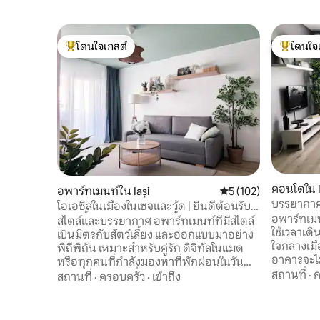
โดนใจเกสต์
โดนใจ
โดนใจเกสต์ที่สุด
โดนใจเกสต
คอนโดใน I
อพาร์ทเมนท์ใน Iași
คะแนนเฉลี่ย 5 จาก 5, 
5 (102)
บรรยากาศสบ
โอเอซิสในเมืองในเซจและวู้ด | ยินดีต้อนรับ
นาทีถึงพ
อพาร์ทเมนท
สัตว์เลี้ยง
สไตล์และบรรยากาศ อพาร์ทเมนท์ที่มีสไตล์
ใช้เวลาเด
เป็นมิตรกับสัตว์เลี้ยง และออกแบบมาอย่าง
ใจกลางเมื
พิถีพิถัน เหมาะสำหรับคู่รัก ดิจิทัลโนแมด
อาคารจะไม
หรือทุกคนที่กำลังมองหาที่พักผ่อนในวัน
ปรับปรุงใ
สถานที่
·
ค
หยุดสุดสัปดาห์ สิ่งอำนวยความสะดวกและ
สถานที่
·
ครอบครัว
·
เข้าถึง
ล่าสุด! มัน
ผังห้อง มีเตียงคู่ที่สะดวกสบายและเตียง
ห่างออกไปเ
โซฟา Wi-Fi ที่เร็ว เครื่องปรับอากาศ ทีวี 2
ขายของชำ 
เครื่อง ห้องครัวเต็มรูปแบบ โต๊ะทำงาน และ