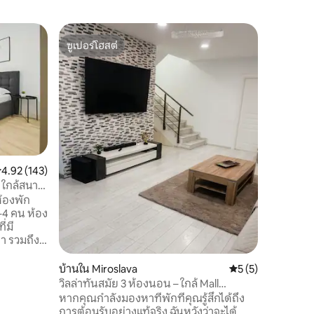
อพาร์ทเมน
ซูเปอร์โฮสต์
โดนใจเก
เกรทเอ็กโ
ซูเปอร์โฮสต์
โดนใจเก
อัญมณีที่ซ
มีชีวิตช
แบบของค
ตั้งแต่ก้
ด้วยบรรย
ความคุ้มค
พักที่ตก
คำนึงถึง
อำนวยคว
ะแนนเฉลี่ย 4.92 จาก 5, 143 รีวิว
4.92 (143)
ตกแต่งอย่
 ใกล้สนาม
เพื่อธุรกิ
ห้องพัก
สถานที่ที
–4 คน ห้อง
ระหว่างก
่มี
า รวมถึง
บาย 🚋
่อการเดิน
บ้านใน Miroslava
คะแนนเฉลี่ย 5 จาก 5
5 (5)
 ✈️ ใกล้
วิลล่าทันสมัย 3 ห้องนอน – ใกล้ Mall
์การค้ายูลิ
Moldova
หากคุณกำลังมองหาที่พักที่คุณรู้สึกได้ถึง
างสะดวก
การต้อนรับอย่างแท้จริง ฉันหวังว่าจะได้