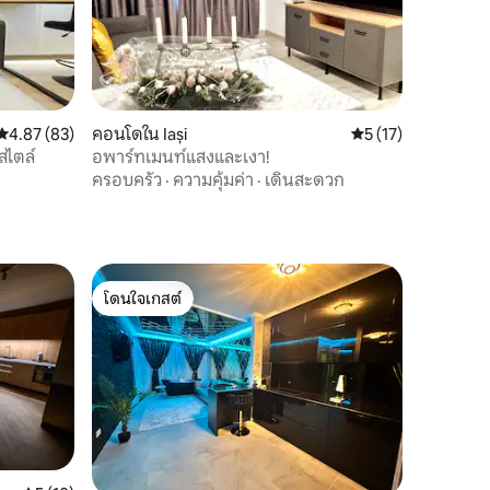
คะแนนเฉลี่ย 4.87 จาก 5, 83 รีวิว
4.87 (83)
คอนโดใน Iași
คะแนนเฉลี่ย 5 จาก 5,
5 (17)
สไตล์
อพาร์ทเมนท์แสงและเงา!
ครอบครัว
·
ความคุ้มค่า
·
เดินสะดวก
โดนใจเกสต์
โดนใจเกสต์