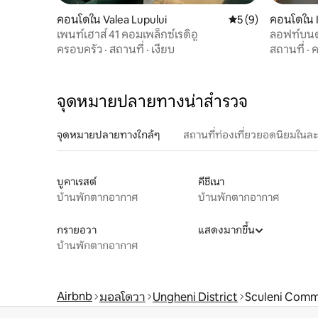
คอนโดใน Valea Lupului
คะแนนเฉลี่ย 5 จาก 5
5 (9)
คอนโดใน I
เพนท์เฮาส์ 41 คอมเพล็กซ์เรดิอู
ลอฟท์บน
ครอบครัว
·
สถานที่
·
เงียบ
สถานที่
·
ค
จุดหมายปลายทางน่าสำรวจ
จุดหมายปลายทางใกล้ๆ
สถานที่ท่องเที่ยวยอดนิยมในล
บูคาเรสต์
คีชีเนา
บ้านพักตากอากาศ
บ้านพักตากอากาศ
กรายอวา
แสดงมากขึ้น
บ้านพักตากอากาศ
Airbnb
มอลโดวา
Ungheni District
Sculeni Com