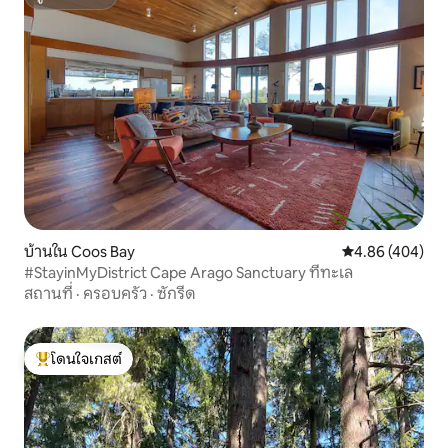
ซูเปอร์โฮสต์
บ้านใน Coos Bay
คะแนนเฉลี่ย 4.86
4.86 (404)
#StayinMyDistrict Cape Arago Sanctuary ที่ทะเล
สถานที่
·
ครอบครัว
·
ซักรีด
โดนใจเกสต์
โดนใจเกสต์ที่สุด