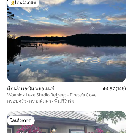
โดนใจเกสต์
โดนใจเกสต์ที่สุด
เรือนรับรองใน ฟลอเรนซ์
คะแนนเฉลี่ย 4.9
4.97 (146)
Woahink Lake Studio Retreat - Pirate's Cove
ครอบครัว
·
ความคุ้มค่า
·
พื้นที่ในร่ม
โดนใจเกสต์
โดนใจเกสต์