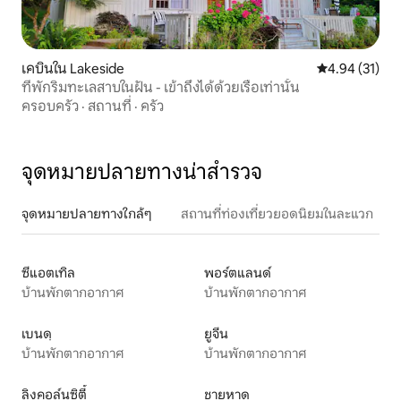
เคบินใน Lakeside
คะแนนเฉลี่ย 4.
4.94 (31)
ที่พักริมทะเลสาบในฝัน - เข้าถึงได้ด้วยเรือเท่านั้น
ครอบครัว
·
สถานที่
·
ครัว
จุดหมายปลายทางน่าสำรวจ
จุดหมายปลายทางใกล้ๆ
สถานที่ท่องเที่ยวยอดนิยมในละแวก
ซีแอตเทิล
พอร์ตแลนด์
บ้านพักตากอากาศ
บ้านพักตากอากาศ
เบนดฺ
ยูจีน
บ้านพักตากอากาศ
บ้านพักตากอากาศ
ลิงคอล์นซิตี้
ชายหาด