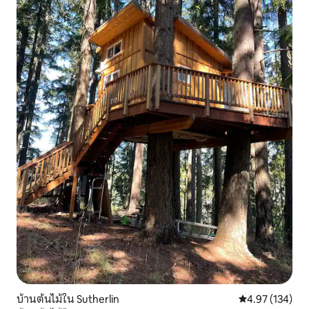
บ้านต้นไม้ใน Sutherlin
คะแนนเฉลี่ย 4.9
4.97 (134)