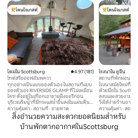
โดนใจเกสต์
โดนใจเกสต์
โดนใจเกสต์ที่สุด
โดนใจเกสต์ที่สุด
โดมใน Scottsburg
คะแนนเฉลี่ย 4.97 จาก 5, 181 รีวิว
4.97 (181)
โรงนาใน ยูจีน
ไทด์สรีชออฟอัมพควา
สถานที่พักผ่อนส่ว
ธรรมชาติในเมืองขน
ทุกอย่างเป็นแบบของตัวเอง ในสถานที่แบบ
โรงนาสมัยใหม่ที่ไม่
ของตัวเอง RIVERSIDE GLAMP ที่ไม่เหมือน
ด้วยมือใน South Hil
ใคร! ตั้งอยู่ในเทือกเขาชายฝั่งออริกอน
สงบและสวยงาม เข้า
บริเวณริมน้ำที่มีกระแสน้ำขึ้นลงในแผ่นดิน
วิ่งได้ง่ายร้านอาหา
ตั้งอยู่บนพื้นหลังของเมืองชนบทเล็กๆ ที่มี
กาแฟและร้านขายอ
ความคุ้มค่า
·
สถานที่
·
ชายหาด
ความคุ้มค่า
·
สถานที
ความสำคัญทางประวัติศาสตร์ ซ่อนตัวอยู่
ถนนนกฮูกที่สะดวก
สิ่งอำนวยความสะดวกยอดนิยมสำหรับ
ห่างจากเส้นทางที่มีคนผ่านไปมาบ่อยๆ ไป/
นี้ตั้งอยู่บนพื้นที่ 
บ้านพักตากอากาศในScottsburg
กลับจากมหาสมุทรแปซิฟิกและโอเรกอน
ฤดูใบไม้ผลิของเราซึ
ดูนส์ที่อยู่ห่างออกไปเพียง 16 ไมล์ในรีด
สาธารณะสเปนเซอร์บั
สปอร์ต ท่าเรือลอยน้ำและทางเข้าริมแม่น้ำ
ความสันโดษ อยู่ห่