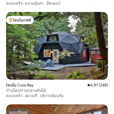
ครอบครัว
·
ความคุ้มค่า
·
ฮีตเตอร์
โดนใจเกสต์
โดนใจเกสต์ที่สุด
โดมใน Coos Bay
คะแนนเฉลี่ย 4.97
4.97 (248)
บ้านโดมท่ามกลางต้นไม้
ครอบครัว
·
สถานที่
·
บริการต้อนรับ
ซูเปอร์โฮสต์