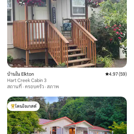
บ้านใน Elkton
คะแนนเฉลี่ย 4.
4.97 (59)
Hart Creek Cabin 3
สถานที่
·
ครอบครัว
·
สภาพ
โดนใจเกสต์
โดนใจเกสต์ที่สุด