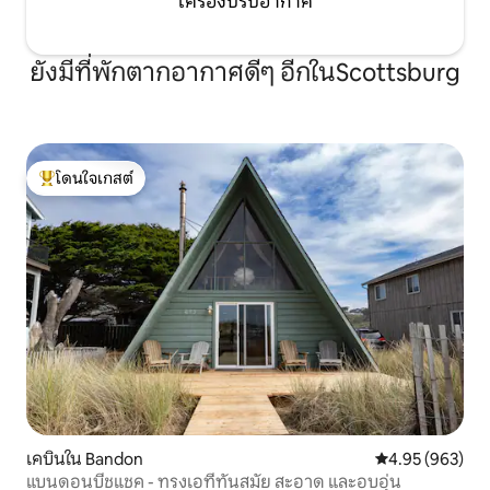
เครื่องปรับอากาศ
ยังมีที่พักตากอากาศดีๆ อีกในScottsburg
โดนใจเกสต์
โดนใจเกสต์ที่สุด
เคบินใน Bandon
คะแนนเฉลี่ย 4.95
4.95 (963)
แบนดอนบีชแชค - ทรงเอที่ทันสมัย สะอาด และอบอุ่น