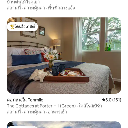
บ้านต้นไม้วิวภูเขา
สถานที่
·
ความคุ้มค่า
·
พื้นที่กลางแจ้ง
โดนใจเกสต์
โดนใจเกสต์ที่สุด
คอทเทจใน Tenmile
คะแนนเฉลี่ย 5.
5.0 (161)
The Cottages at Porter Hill (Green) - ใกล้โรสเบิร์ก
สถานที่
·
ความคุ้มค่า
·
อาหารเช้า