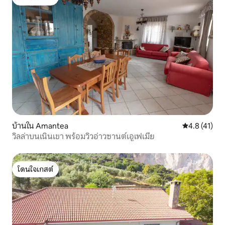
โดนใจเกสต์
บ้านใน Amantea
คะแนนเฉลี่ย 4
4.8 (41)
วิลล่าบนเนินเขา พร้อมวิวอ่าวซานต์เอูเฟเมีย
โดนใจเกสต์
โดนใจเกสต์