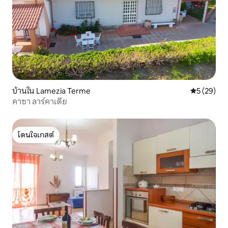
บ้านใน Lamezia Terme
คะแนนเฉลี่ย
5 (29)
คาซา ลาร์คาเดีย
โดนใจเกสต์
โดนใจเกสต์