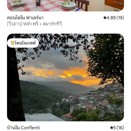
คอนโดใน ฟาเลร์นา
คะแนนเฉลี่ย 4.
4.89 (19)
[วิวอ่าว] WiFi ฟรี + สมาร์ททีวี
โดนใจเกสต์
โดนใจเกสต์ที่สุด
บ้านใน Conflenti
คะแนนเฉลี่ย
5 (16)