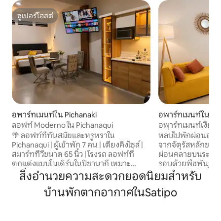
ซูเปอร์โฮสต์
ซูเปอร์โฮสต์
อพาร์ทเมนท์ใน Pichanaki
อพาร์ทเมนท์ใน Sat
ลอฟท์ Moderno ใน Pichanaqui
อพาร์ทเมนท์เงียบส
เครื่องปรับอากาศ | 
🌴 ลอฟท์ที่ทันสมัยและหรูหราใน
หลบไปพักผ่อนอย่า
Pichanaqui | ผู้เข้าพัก 7 คน | เตียงคิงไซส์ |
จากจัตุรัสหลักของซ
สมาร์ททีวีขนาด 65 นิ้ว | โรงรถ ลอฟท์ที่
ผ่อนคลายบนระเบียงชั
ตกแต่งแบบโมเดิร์นในปิชานากี เหมาะ
รอบด้วยพืชพันธุ์เขี
สำหรับคู่รัก กลุ่ม และครอบครัว เพลิดเพลิน
เพลิดเพลินกับพื้นที
สิ่งอำนวยความสะดวกยอดนิยมสำหรับ
กับเตียงคิงไซส์ 1 เตียง เตียงคู่ 1 เตียง เตียง
เสียง ออกแบบมาเพื
บ้านพักตากอากาศในSatipo
ควีนไซส์ 1 เตียง สมาร์ททีวี 65 นิ้ว ห้องครัวมี
คลาย หลังจากสำรวจ
อุปกรณ์ครบครัน ตู้เย็น แสงไฟระดับ
น่าทึ่งมาทั้งวัน ก็
พรีเมียม และโรงจอดรถ ✔️ ผู้เข้าพักไม่เกิน 6
อากาศ Wi-Fi ความเร็
คน ✔️ Wi-Fi และสมาร์ททีวี ห้องครัว✔️ที่มี
ครัวที่มีอุปกรณ์คร