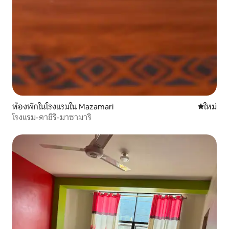
ห้องพักในโรงแรมใน Mazamari
ที่พักใหม่
ใหม่
โรงแรม-คาชิริ-มาซามาริ