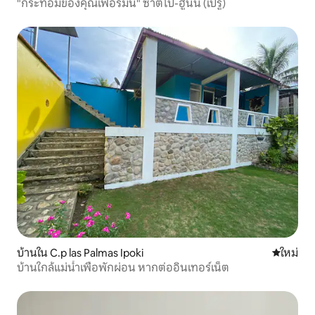
"กระท่อมของคุณเฟอร์มิน" ซาติโป-ฮูนิน (เปรู)
บ้านใน C.p las Palmas Ipoki
ที่พักใหม่
ใหม่
บ้านใกล้แม่น้ำเพื่อพักผ่อน หากต่ออินเทอร์เน็ต