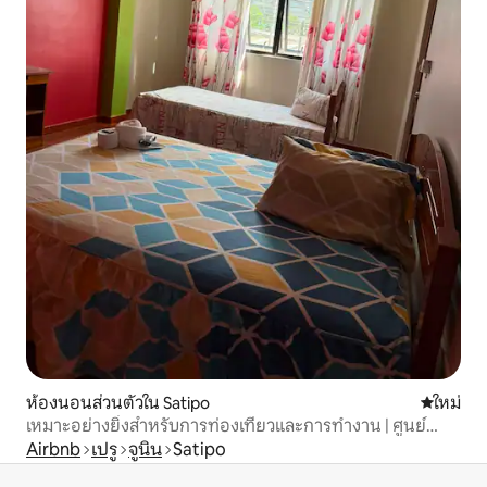
ห้องนอนส่วนตัวใน Satipo
ที่พักใหม่
ใหม่
เหมาะอย่างยิ่งสำหรับการท่องเที่ยวและการทำงาน | ศูนย์
Satipo
Airbnb
เปรู
จูนิน
Satipo