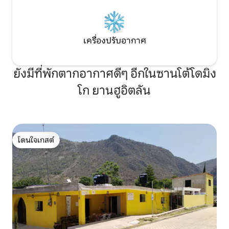
เครื่องปรับอากาศ
ยังมีที่พักตากอากาศดีๆ อีกในซานโต้โดมิง
โก ยานฮูอิตลัน
โดนใจเกสต์
โดนใจเกสต์