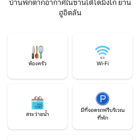
และความเงียบสงบ ที่พ
บ้านพักตากอากาศในซานโต้โดมิงโก ยาน
ภัยกลางแจ้งอย่างสุดระทึก ไม่ว่าคุณจะ
เหมาะสำหรับการใช้ชี
ต้องการความเงียบสงบหรือการพักผ่อนที่
ฮูอิตลัน
ช่วงเวลาพิเศษ และเ
เต็มไปด้วยการผจญภัย Loo Gudxi ก็มอบ
ชนบทที่แท้จริงของ
บรรยากาศที่งดงามเพื่อการพักผ่อน ผ่อน
สะดวกสบาย
คลาย และสานสัมพันธ์กับมรดกทาง
วัฒนธรรมอันอุดมสมบูรณ์ของโออาซากา
ห้องครัว
Wi-Fi
มีที่จอดรถฟรีบริเวณ
สระว่ายน้ำ
ที่พัก