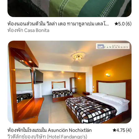
ห้องนอนส่วนตัวใน วิลล่า เดอ ทามาซูลาเปม เดล โพร
คะแนนเฉลี่ย 
5.0 (6)
เกรโซ
ห้องพัก Casa Bonita
ห้องพักในโรงแรมใน Asunción Nochixtlán
คะแนนเฉลี่ย 4
4.75 (4)
วิวดีลักซ์ของบริษัท (Hotel Fandango's)