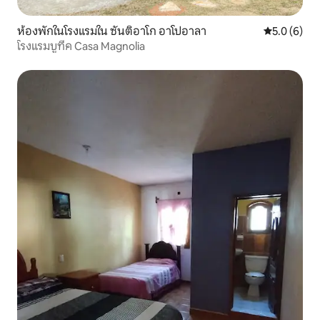
ห้องพักในโรงแรมใน ซันติอาโก อาโปอาลา
คะแนนเฉลี่ย 
5.0 (6)
โรงแรมบูทีค Casa Magnolia