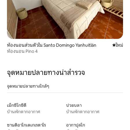
ห้องนอนส่วนตัวใน Santo Domingo Yanhuitlán
ที่พักใหม่
ใหม่
ห้องนอน Pino 4
จุดหมายปลายทางน่าสำรวจ
จุดหมายปลายทางใกล้ๆ
เม็กซิโกซิตี
ปวยบลา
บ้านพักตากอากาศ
บ้านพักตากอากาศ
ซานติอาโกเดเกเรตาโร
อากาปุลโก