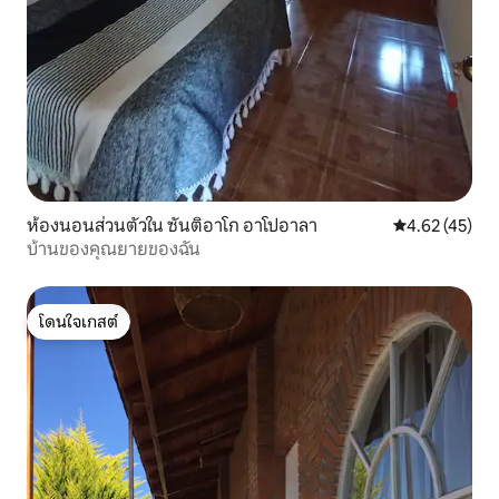
ห้องนอนส่วนตัวใน ซันติอาโก อาโปอาลา
คะแนนเฉลี่ย 4.
4.62 (45)
บ้านของคุณยายของฉัน
โดนใจเกสต์
โดนใจเกสต์