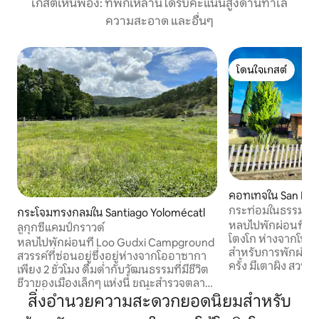
เกสต์เห็นพ้อง: ที่พักเหล่านี้ได้รับคะแนนสูงด้านทำเล
ความสะอาด และอื่นๆ
โดนใจเกสต์
โดนใจเกสต์
คอทเทจใน San Mat
go
กระท่อมในธรรมชา
กระโจมทรงกลมใน Santiago Yolomécatl
ไฟ
หลบไปพักผ่อนที่คอ
ลูกุกซีแคมป์กราวด์
โตงโก ห่างจากโนชิก
หลบไปพักผ่อนที่ Loo Gudxi Campground
สำหรับการพักผ่อนแ
สวรรค์ที่ซ่อนอยู่ซึ่งอยู่ห่างจากโออาซากา
ครั้ง มีเตาผิง สวน
เพียง 2 ชั่วโมง ดื่มด่ำกับวัฒนธรรมที่มีชีวิต
สำหรับการพักผ่อนเป
ชีวาของเมืองเล็กๆ แห่งนี้ ขณะสำรวจตลาด
การรวมกลุ่มกันอย่
ท้องถิ่น ชิมอาหารอร่อยจนน้ำลายไหล ชม
สิ่งอำนวยความสะดวกยอดนิยมสำหรับ
ครอบครัวและเพื่อ
ท้องฟ้ายามค่ำคืนที่ไร้มลพิษ และออกผจญ