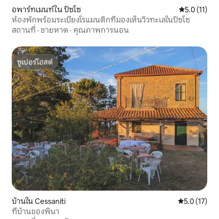
อพาร์ทเมนท์ใน ปิซโซ
คะแนนเฉลี่ย 5
5.0 (11)
ห้องพักพร้อมระเบียงโรแมนติกที่มองเห็นวิวทะเลในปิซโซ
สถานที่
·
ชายหาด
·
คุณภาพการนอน
ซูเปอร์โฮสต์
ซูเปอร์โฮสต์
บ้านใน Cessaniti
คะแนนเฉลี่ย 5
5.0 (17)
ที่บ้านของพินา