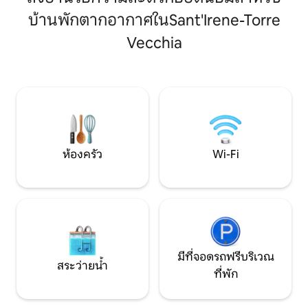
ห้องน้ำพร้อมฝักบัวอาบน้ำ ระเบียงกว้าง
ครั้งที่สองด้านนอก
ขวาง 2 ระเบียง สระว่ายน้ำส่วนกลาง (เปิดใน
บ้านพักตากอากาศในSant'Irene-Torre
ได้โดยใช้บันได เพี
เดือนกรกฎาคมและสิงหาคมและใช้ได้ฟรี)
และ Pizzo ซูเปอร์ม
Vecchia
ชายหาดอยู่ในระยะเดินถึงได้ หน้าประตูเลย
จากบ้าน ในช่วงก
เครื่องปรับอากาศ Wi-Fi ตู้เซฟ ที่จอดรถ
ชายหาดที่มีอยู่ด้
หน้าประตู
ชายหาด ไม่รวมภาษีนักท่องเที่ยว 2.00 €
ต่อคน
ห้องครัว
Wi-Fi
มีที่จอดรถฟรีบริเวณ
สระว่ายน้ำ
ที่พัก