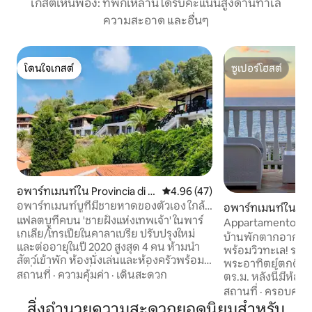
เกสต์เห็นพ้อง: ที่พักเหล่านี้ได้รับคะแนนสูงด้านทำเล
ความสะอาด และอื่นๆ
โดนใจเกสต์
ซูเปอร์โฮสต์
โดนใจเกสต์
ซูเปอร์โฮสต์
อพาร์ทเมนท์ใน Provincia di Vi
คะแนนเฉลี่ย 4.96 จาก 5, 47 รีวิว
4.96 (47)
bo Valentia
อพาร์ทเมนท์บูที่มีชายหาดของตัวเอง ใกล้
อพาร์ทเมนท์ใน Loc
กับทรอเปีย
แฟลตบูทีคบน 'ชายฝั่งแห่งเทพเจ้า' ในพาร์
Appartamento 15 
เกเลีย/โทรเปียในคาลาเบรีย ปรับปรุงใหม่
ไดซ์อพาร์ทเมนท์)
บ้านพักตากอากาศที่
และต่ออายุในปี 2020 สูงสุด 4 คน ห้ามนำ
พร้อมวิวทะเล! ระเบ
สัตว์เข้าพัก ห้องนั่งเล่นและห้องครัวพร้อม
พระอาทิตย์ตกดินที่
เครื่องซักผ้า/เครื่องอบผ้า เครื่องล้างจาน ตู้
สถานที่
·
ความคุ้มค่า
·
เดินสะดวก
ตร.ม. หลังนี้มีห้อง
เย็น เตาอบ เตาไฟฟ้าแบบเหนี่ยวนำ 2 ห้อง
นอนมีเตียงสองชั้นแ
สถานที่
·
ครอบครัว
นอนพร้อมเตียงคู่และตู้เสื้อผ้ากว้างขวาง
อุปกรณ์ครบครันและ
สิ่งอำนวยความสะดวกยอดนิยมสำหรับ