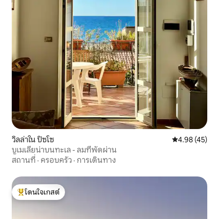
วิลล่าใน ปิซโซ
คะแนนเฉลี่ย 4.
4.98 (45)
บูเมเลียน่าบนทะเล - ลมที่พัดผ่าน
สถานที่
·
ครอบครัว
·
การเดินทาง
โดนใจเกสต์
โดนใจเกสต์ที่สุด