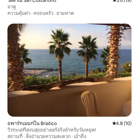
วิลล่าใน San Costantino
คะแนนเฉลี่ย 5
5.0 (19)
จาตู
ความคุ้มค่า
·
ครอบครัว
·
ชายหาด
อพาร์ทเมนท์ใน Briatico
คะแนนเฉลี่ย 4
4.8 (10)
วิวทะเลที่สงบสุขอย่างแท้จริงสำหรับวันหยุด!
สถานที่
·
สิ่งอำนวยความสะดวก
·
เข้าถึง