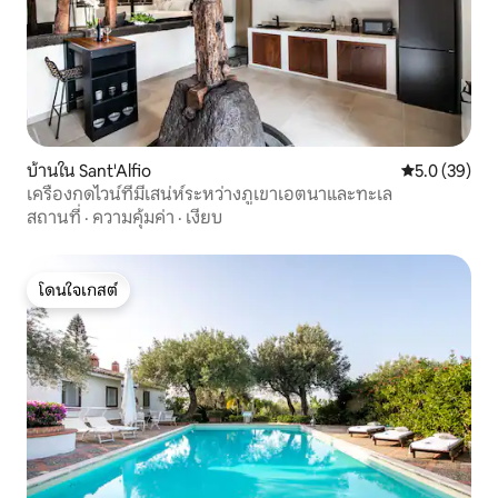
บ้านใน Sant'Alfio
คะแนนเฉลี่ย 5
5.0 (39)
เครื่องกดไวน์ที่มีเสน่ห์ระหว่างภูเขาเอตนาและทะเล
สถานที่
·
ความคุ้มค่า
·
เงียบ
โดนใจเกสต์
โดนใจเกสต์