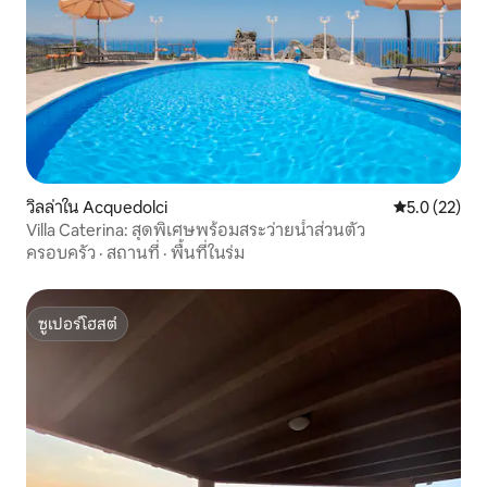
วิลล่าใน Acquedolci
คะแนนเฉลี่ย 5
5.0 (22)
Villa Caterina: สุดพิเศษพร้อมสระว่ายน้ำส่วนตัว
ครอบครัว
·
สถานที่
·
พื้นที่ในร่ม
ซูเปอร์โฮสต์
ซูเปอร์โฮสต์