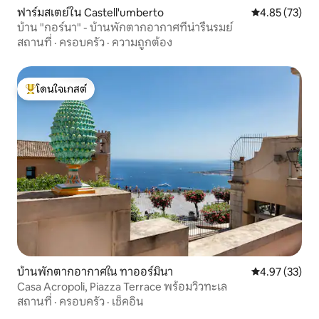
ฟาร์มสเตย์ใน Castell'umberto
คะแนนเฉลี่ย 4.
4.85 (73)
บ้าน "กอร์นา" - บ้านพักตากอากาศที่น่ารื่นรมย์
สถานที่
·
ครอบครัว
·
ความถูกต้อง
โดนใจเกสต์
โดนใจเกสต์ที่สุด
บ้านพักตากอากาศใน ทาออร์มินา
คะแนนเฉลี่ย 4.
4.97 (33)
Casa Acropoli, Piazza Terrace พร้อมวิวทะเล
สถานที่
·
ครอบครัว
·
เช็คอิน