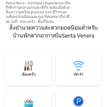
Petra Nìura – Ad Maiora Experience เป็น
หยุดระหว่างการเยี
ที่พักท่ามกลางธรรมชาติที่รายล้อมไปด้วย
ให้สำหรับการจองท
หินลาวาและไร่องุ่นของเราเอง มีวิวทะเล
ทำอาหารตามคำขอ
เมดิเตอร์เรเนียนและภูเขาไฟเอตนาที่น่าตื่น
ตาตื่นใจ จากซากปรักหักพังของ Palmento
สถานที่
·
ครอบครัว
·
พื้นที่ในร่ม
ในซิซิลีโบราณยุค 700 มี Winery Lodge
สิ่งอำนวยความสะดวกยอดนิยมสำหรับ
สำหรับ 4 +2 เตียง พร้อมสวนที่สร้างความ
บ้านพักตากอากาศในSanta Venera
รู้สึกดี สระว่ายน้ำสำหรับใช้งานโดยเฉพาะ
และประสบการณ์ดื่มไวน์ คุณจะประทับใจ
กับการต้อนรับของเจ้าของที่พัก: ไม่ใช่ที่พัก
ทั่วไป แต่เป็นที่พักที่มีเอกลักษณ์ที่ทำให้รู้สึก
เหมือนอยู่บ้าน และได้สัมผัสประสบการณ์
แบบซิซิลีอย่างแท้จริง
ห้องครัว
Wi-Fi