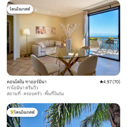
โดนใจเกสต์
โดนใจเกสต์
คอนโดใน ทาออร์มินา
คะแนนเฉลี่ย 4.
4.97 (70)
ทาโอมินา ดรีมวิว
สถานที่
·
ครอบครัว
·
พื้นที่ในร่ม
โดนใจเกสต์
โดนใจเกสต์ที่สุด