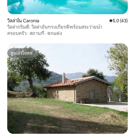
วิลล่าใน Caronia
คะแนนเฉลี่ย 5
5.0 (43)
วิลล่ากริมดี: วิลล่าอันทรงเกียรติพร้อมสระว่ายน้ำ
ครอบครัว
·
สถานที่
·
ตกแต่ง
ซูเปอร์โฮสต์
ซูเปอร์โฮสต์