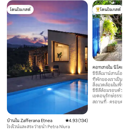
โดนใจเกสต์
โดนใจเกสต์
โดนใจเกสต์
โดนใจเกสต์ที่สุด
คอทเทจใน นิโคเซีย
ซิซิลีเมาน์เทนโอเอซิ
W.)
ที่พักของเราเป็นโอเ
สิ่งแวดล้อมในพื้นท
ซิซิลีล้อมรอบด้วยภ
เขตอนุรักษ์ธรรมชาต
ฝันห่างไกลจากฝูงช
สถานที่
·
ครอบครัว
สะอาด สวนสาธารณ
วัฒนธรรมใกล้เคียง
เที่ยวการทำงานอย
บ้านใน Zafferana Etnea
คะแนนเฉลี่ย 4.93 จาก 5, 134 รีวิว
4.93 (134)
สโตรโนมิกสำหรับคู
โรงไวน์และสระว่ายน้ำ Petra Nìura
คนเดียวที่ชื่นชอ