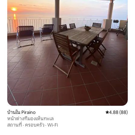
บ้านใน Piraino
คะแนนเฉลี่ย 4.8
4.88 (88)
หน้าต่างที่มองเห็นทะเล
สถานที่
·
ครอบครัว
·
Wi-Fi