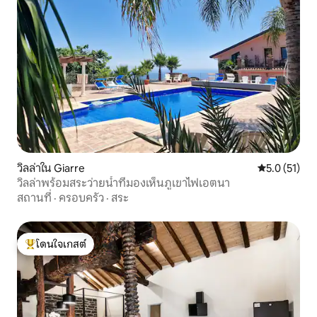
วิลล่าใน Giarre
คะแนนเฉลี่ย 5
5.0 (51)
วิลล่าพร้อมสระว่ายน้ำที่มองเห็นภูเขาไฟเอตนา
สถานที่
·
ครอบครัว
·
สระ
โดนใจเกสต์
โดนใจเกสต์ที่สุด