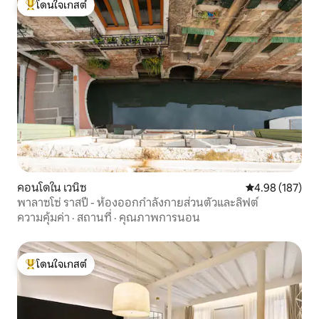
โดนใจเกสต์
โดนใจเกสต์ที่สุด
คอนโดใน เวนิซ
คะแนนเฉลี่ย 4.9
4.98 (187)
พาลาซโซ่ ราสปี - ห้องออกกำลังกายส่วนตัวและลิฟต์
ความคุ้มค่า
·
สถานที่
·
คุณภาพการนอน
โดนใจเกสต์
โดนใจเกสต์ที่สุด