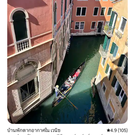
บ้านพักตากอากาศใน เวนิซ
คะแนนเฉลี่ย 4.
4.9 (105)