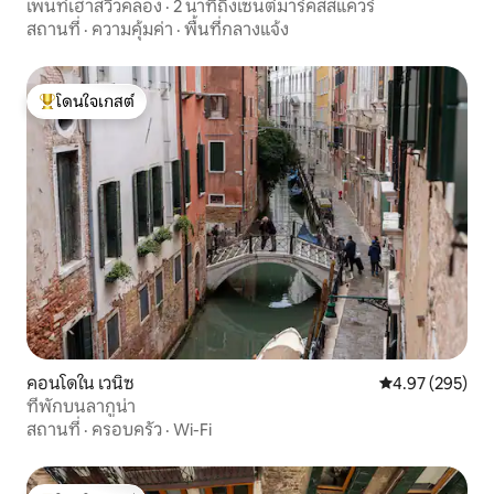
เพนท์เฮาส์วิวคลอง · 2 นาทีถึงเซนต์มาร์คส์สแควร์
สถานที่
·
ความคุ้มค่า
·
พื้นที่กลางแจ้ง
โดนใจเกสต์
โดนใจเกสต์ที่สุด
คอนโดใน เวนิซ
คะแนนเฉลี่ย 4.9
4.97 (295)
ที่พักบนลากูน่า
สถานที่
·
ครอบครัว
·
Wi-Fi