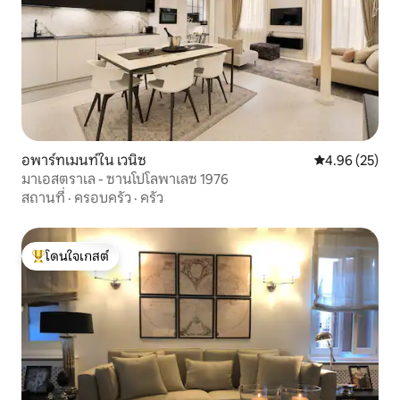
อพาร์ทเมนท์ใน เวนิซ
คะแนนเฉลี่ย 4.
4.96 (25)
มาเอสตราเล - ซานโปโลพาเลซ 1976
สถานที่
·
ครอบครัว
·
ครัว
โดนใจเกสต์
โดนใจเกสต์ที่สุด