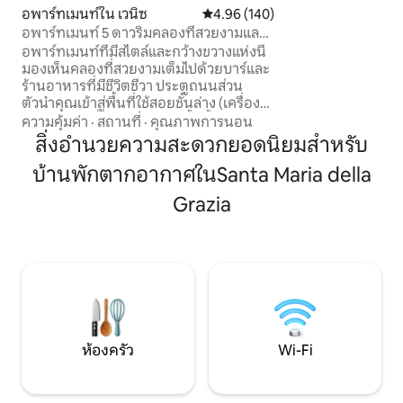
กว้างและวิวคลองโด
อพาร์ทเมนท์ใน เวนิซ
คะแนนเฉลี่ย 4.96 จาก 5, 140 รีวิว
4.96 (140)
ในเวนิสกับครอบครัว
อพาร์ทเมนท์ 5 ดาวริมคลองที่สวยงามและ
สมบูรณ์แบบ ที่พักแห
มีสไตล์สุดๆ!
อพาร์ทเมนท์ที่มีสไตล์และกว้างขวางแห่งนี้
ห่างเพียงไม่กี่นาที
มองเห็นคลองที่สวยงามเต็มไปด้วยบาร์และ
และสถานที่สำคัญทั้
ร้านอาหารที่มีชีวิตชีวา ประตูถนนส่วน
ควรไป
ตัวนำคุณเข้าสู่พื้นที่ใช้สอยชั้นล่าง (เครื่อง
ซักผ้าและเครื่องอบผ้า) จากนั้นชั้นบนคุณ
ความคุ้มค่า
·
สถานที่
·
คุณภาพการนอน
จะเข้าสู่พื้นที่ที่ออกแบบโดยสถาปนิกที่น่า
สิ่งอำนวยความสะดวกยอดนิยมสำหรับ
ทึ่งซึ่งประกอบด้วยห้องครัว + พื้นที่รับ
บ้านพักตากอากาศในSanta Maria della
ประทานอาหารที่มีอุปกรณ์ครบครันเลานจ์
ที่สง่างามห้องนอนขนาดใหญ่ 2 ห้องพร้อม
Grazia
เตียงคิงไซส์สุดๆและห้องน้ำ 2 ห้องห้องหนึ่ง
มีอ่างอาบน้ำแบบตั้งพื้นหรูหรา เรายังมี
โซฟาเบดคู่ที่นอนสบายในห้องนั่งเล่นซึ่ง
นอนได้สองคน
ห้องครัว
Wi-Fi