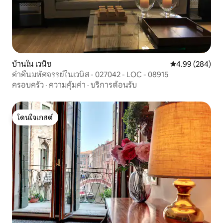
บ้านใน เวนิซ
คะแนนเฉลี่ย 4.99
4.99 (284)
ค่ำคืนมหัศจรรย์ในเวนิส - 027042 - LOC - 08915
ครอบครัว
·
ความคุ้มค่า
·
บริการต้อนรับ
โดนใจเกสต์
โดนใจเกสต์