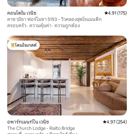
คอนโดใน เวนิซ
คะแนนเฉลี่ย 4.9
4.91 (175)
คาซามิซา ฟอร์โมซา 5193 – วิวคลองสุดโรแมนติก
ครอบครัว
·
ความคุ้มค่า
·
ความถูกต้อง
โดนใจเกสต์
โดนใจเกสต์ที่สุด
อพาร์ทเมนท์ใน เวนิซ
คะแนนเฉลี่ย 4.9
4.97 (254)
The Church Lodge - Rialto Bridge