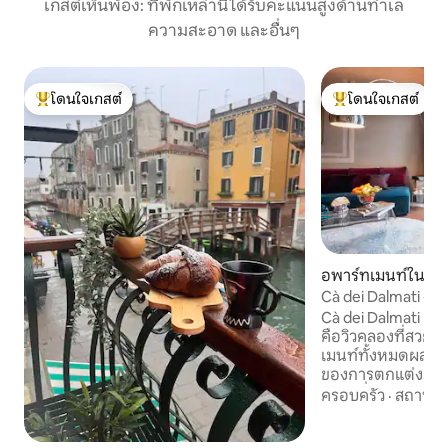
เกสต์เห็นพ้อง: ที่พักเหล่านี้ได้รับคะแนนสูงด้านทำเล
ความสะอาด และอื่นๆ
โดนใจเกสต์
โดนใจเกสต์
โดนใจเกสต์ที่สุด
โดนใจเกสต์ที่สุด
อพาร์ทเมนท์ใน เวน
Cà dei Dalmati - B
Cà dei Dalmati คว
คือวิวคลองที่สวย
เมนท์ทั้งหมดผสม
ของการตกแต่งภาย
กว้าง สิ่งอำนวยคว
ครอบครัว
·
สถานที่
ที่พักแห่งนี้มีเอ
ใหญ่ 3 ห้องห้องน้ำใ