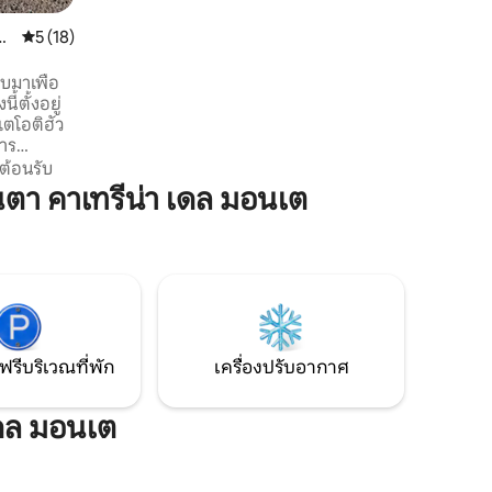
สมาร์ททีวีพร้อมเน็ตฟลิกซ์/มูบี และห้อง
ซักรีดส่วนกลางในอาคาร ห้องลอฟท์มีลาน
ิ
คะแนนเฉลี่ย 5 จาก 5, 18 รีวิว
5 (18)
หนึ่งลานที่ชั้น 1 และระเบียงขนาดใหญ่ที่เต็ม
ไปด้วยต้นไม้ที่ชั้น 2 ถัดจากห้องนอน โดย
บบมาเพื่อ
ปกติจะค่อนข้างเงียบ แต่อาจมีเสียงดังเล็ก
ี้ตั้งอยู่
น้อยในช่วงกลางวันหากอพาร์ทเมนท์อื่น
เตโอติฮัว
กำลังปรับปรุง
การ
้เข้าพัก
ต้อนรับ
์ จาก
า คาเทรีน่า เดล มอนเต
นกับสภาพ
งาของ
หมาะอย่าง
ม่เกิน 4 คน
มสัมพันธ์
ต่าง
ฟรีบริเวณที่พัก
เครื่องปรับอากาศ
เดล มอนเต