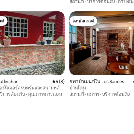
สถานที่
·
บริการต้อนรับ
·
การเดิ
ต์
โดนใจเกสต์
ต์
โดนใจเกสต์
atlinchan
คะแนนเฉลี่ย 5 จาก 5, 8 รีวิว
5 (8)
อพาร์ทเมนท์ใน Los Sauces
27 รีวิว
เฟอร์นิเจอร์ครบครันและสนามหลัง
บ้านโดม
ริการต้อนรับ
·
คุณภาพการนอน
สถานที่
·
สภาพ
·
บริการต้อนรับ