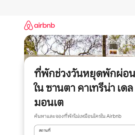
ข้าม
ไป
ยัง
เนื้อหา
ที่พักช่วงวันหยุดพักผ่อ
ใน ซานตา คาเทรีน่า เดล
มอนเต
ค้นหาและจองที่พักไม่เหมือนใครใน Airbnb
สถานที่