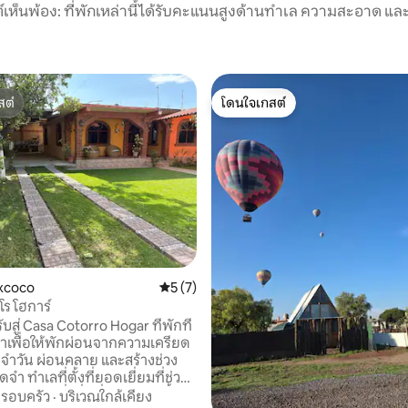
์เห็นพ้อง: ที่พักเหล่านี้ได้รับคะแนนสูงด้านทำเล ความสะอาด และ
สต์
โดนใจเกสต์
สต์
โดนใจเกสต์
excoco
คะแนนเฉลี่ย 5 จาก 5, 7 รีวิว
5 (7)
โร โฮการ์
ับสู่ Casa Cotorro Hogar ที่พักที่
เพื่อให้พักผ่อนจากความเครียด
 10 รีวิว
ะจำวัน ผ่อนคลาย และสร้างช่วง
ดจำ ทำเลที่ตั้งที่ยอดเยี่ยมที่ช่วย
เพลินกับสิ่งที่ดีที่สุดในย่านนี้
รอบครัว
·
บริเวณใกล้เคียง