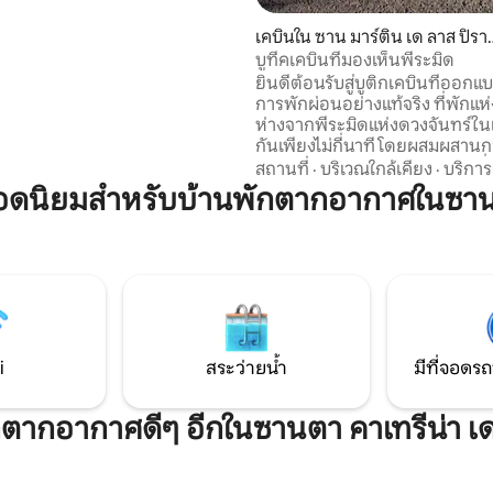
ข้าถึงสถานที่น่าสนใจและ
์ในท้องถิ่นได้อย่างง่ายดาย
เคบินใน ซาน มาร์ติน เด ลาส ปิราม
งเที่ยวสำคัญ ได้แก่: ชาปิงโก,
ดส์
บูทีคเคบินที่มองเห็นพีระมิด
องเท็กสโกโก, งานแสดงม้า, ตลาด
ยินดีต้อนรับสู่บูติกเคบินที่ออกแ
, และอุทยานนิเวศ Lago de
การพักผ่อนอย่างแท้จริง ที่พักแห่งน
หมาะสำหรับคู่รัก ครอบครัว หรือ
ห่างจากพีระมิดแห่งดวงจันทร์ใน
งที่มองหามากกว่าแค่ที่พัก:
กันเพียงไม่กี่นาที โดยผสมผสาน
์ที่แท้จริงและน่าจดจำ
ออกแบบ ไม้ และพลังงานพิเศษที่ผู
สถานที่
·
บริเวณใกล้เคียง
·
บริการ
หลายคนบรรยายว่าเป็นเอกลักษณ
ดนิยมสำหรับบ้านพักตากอากาศในซานต
ด้านนอก คุณสามารถเพลิดเพลิ
แวดล้อมตามธรรมชาติและภาพเ
พีระมิดยามพระอาทิตย์ตกดิน เ
ยิ่งสำหรับคู่รักหรือกลุ่มผู้เข้าพักไ
ที่กำลังมองหาความเงียบสงบ ควา
ที่ใกล้ชิด และประสบการณ์ที่แตก
i
สระว่ายน้ำ
มีที่จอดรถ
พักตากอากาศดีๆ อีกในซานตา คาเทรีน่า 