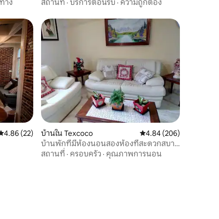
นทาง
สถานที่
·
บริการต้อนรับ
·
ความถูกต้อง
คะแนนเฉลี่ย 4.86 จาก 5, 22 รีวิว
4.86 (22)
บ้านใน Texcoco
คะแนนเฉลี่ย 4.84 จาก 5, 
4.84 (206)
บ้านพักที่มีห้องนอนสองห้องที่สะดวกสบาย
และสวยงาม
สถานที่
·
ครอบครัว
·
คุณภาพการนอน