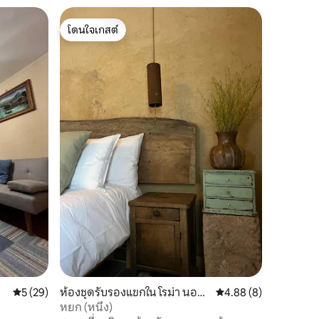
โดนใจเกสต์
โดนใจเกสต์
คะแนนเฉลี่ย 5 จาก 5, 29 รีวิว
5 (29)
ห้องชุดรับรองแขกใน โรม่า นอร์เ
คะแนนเฉลี่ย 4.88 จาก 5
4.88 (8)
ต้
หยก (หนึ่ง)