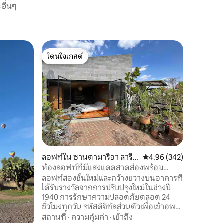
อื่นๆ
บ้านใน เท
โดนใจเกสต์
โดนใจเก
ทร
ลอฟท์ใจก
โดนใจเกสต์
โดนใจเก
และ 1 ห้อ
อพาร์ทเมน
จากใจกลา
นักเรียน
ที่เดินทางผ่านเม
กิจกรรมท
สถานที่
·
วัฒนธรรม
CIMMYT, I
วัฒนธรรม
หลายแห่ง 
ลอฟท์ใน ซานตามาริอา ลารีเบ
คะแนนเฉลี่ย 4.96 จาก 5, 
4.96 (342)
การเยี่ย
ร่า
Teotihua
ห้องลอฟท์ที่มีแสงแดดสาดส่องพร้อม
Tlaloc...
ระเบียงขนาดใหญ่ในย่านประวัติศาสตร์
ลอฟท์สองชั้นใหม่และกว้างขวางบนอาคารที่
ได้รับรางวัลจากการปรับปรุงใหม่ในช่วงปี
1940 การรักษาความปลอดภัยตลอด 24
ชั่วโมงทุกวัน รหัสดิจิทัลส่วนตัวเพื่อเข้าอพาร์
ทเมนท์ Wi-Fi ห้องครัวที่มีอุปกรณ์ครบครัน
สถานที่
·
ความคุ้มค่า
·
เข้าถึง