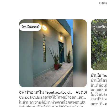
เกสต
โดนใจเกสต์
ซูเปอร์โฮ
โดนใจเกสต์
ซูเปอร์โฮ
บ้านใน T
บ้านโคโตร
ยินดีต้อนร
ออกแบบมา
อพาร์ทเมนท์ใน Tepetlaoxtoc de
คะแนนเฉลี่ย 5 จาก 5,
5 (10)
ในชีวิตปร
Hidalgo
Calipolli Citlalli ลอฟต์ที่มีทางเข้าออกแยก
เวลาที่น่าจ
ต่างหาก
ในย่านลา ซานติซีมา ห่างจากใจกลางเทเปต
ให้คุณเพลิด
สถานที่
·
ค
ลาโอซ์ตอกเพียงไม่กี่ถนน (400 เมตร) คุณ