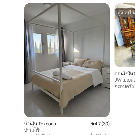
ซูเปอร์โฮ
ซูเปอร์โฮ
คอนโดใน S
an
JW เบเธลแ
Texcoco
ครอบครัว
บ้านใน Texcoco
คะแนนเฉลี่ย 4.7 จาก 5,
4.7 (30)
บ้านสีฟ้า