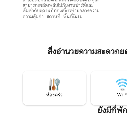
พร้อมการเ
สามารถเพลิดเพลินไปกับงานปาร์ตี้และ
ประสบการณ
ดื่มด่ำกับสถานที่ท่องเที่ยวท่ามกลางความ
สถานที่ท่อ
เงียบสงบที่หมู่บ้านของเรามอบให้ Calpolli
ความคุ้มค่า
·
สถานที่
·
พื้นที่ในร่ม
ใจกลางเมื
Citlalli เป็นสภาพแวดล้อมแบบโมโนที่เป็น
ชิคอนคัวก
กันเองและกลมกลืนกัน ซึ่งสร้างขึ้นเพื่อเป็น
Texcoco เ
ที่พักของคุณในระหว่างที่คุณมาเยือน อาศัย
นักเดินทา
และเพลิดเพลินไปกับผู้คนและสิทธิประโยชน์
ประสบการณ
ของ Tepetlaoxtoc สำหรับคนที่คุณรัก
เหมาะสำหรับผู้ที่มาเยือนเราเพื่อทำงาน
สิ่งอำนวยความสะดวกยอ
หรือเพื่อเข้าร่วมงานเลี้ยงต่างๆ งานสังสรรค์
ส่วนตัว หรืองานเต้นรำขนาดใหญ่
ห้องครัว
Wi-F
ยังมีที่