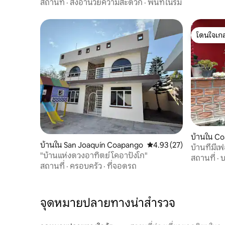
สถานที่
·
สิ่งอำนวยความสะดวก
·
พื้นที่ในร่ม
โดนใจเกส
โดนใจเกส
บ้านใน Co
บ้านใน San Joaquín Coapango
คะแนนเฉลี่ย 4.93 จาก 5, 
4.93 (27)
บ้านที่มี
"บ้านแห่งดวงอาทิตย์ โคอาปังโก"
บ้าน
สถานที่
·
บ
สถานที่
·
ครอบครัว
·
ที่จอดรถ
จุดหมายปลายทางน่าสำรวจ