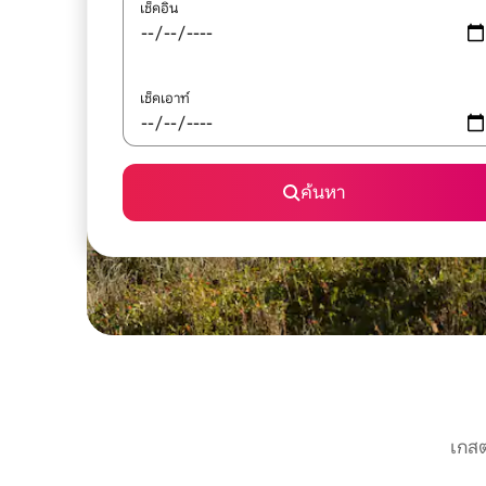
เช็คอิน
เช็คเอาท์
ค้นหา
เกสต