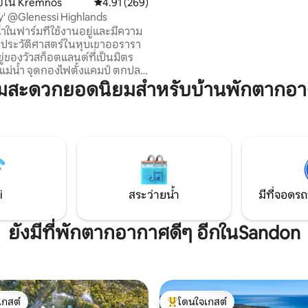
เตรียมไว้อย่างพิถีพิถันเมื่อมาถึ
ย์ใน Kremnos
คะแนนเฉลี่ย 4.91 จาก 5, 269 รีวิว
4.91 (269)
กระปรี้กระเปร่าในห้องซาวน่าซีดา
y' @Glenessi Highlands
น้ำเย็นจากนั้นปิดท้ายด้วยขวดฟอ
้ำในฟาร์มที่ใช้งานอยู่และมีความ
ของเรา การพักผ่อนที่เงียบสงบเพื่
ประวัติศาสตร์ในหุบเขาออรารา
และเติมพลังอีกครั้ง
่อยู่ของวัวสก็อตแลนด์ที่เป็นมิตร
แม่น้ำ จุดกองไฟตั้งแคมป์ ตกปลา
ผ่อนคลายภายใต้ท้องฟ้าเต็มไป
ามสะดวกยอดนิยมสำหรับบ้านพักตากอ
 ล้อมรอบ
้และทุ่งนาเป็นลูกคลื่น นก สัตว์ป่า
และความเงียบสงบของชนบท อยู่
ม่กี่นาทีจากน้ำตกที่บริสุทธิ์ ทาง
 และเสน่ห์เงียบสงบของหมู่บ้าน
กมายตามแนวชายฝั่งที่สวยงาม
i
สระว่ายน้ำ
มีที่จอดรถ
highlands
ยังมีที่พักตากอากาศดีๆ อีกในSandon
เกสต์
โดนใจเกสต์