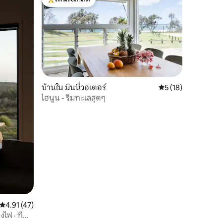
โดนใจเกสต์ที่สุด
บ้านใน มินนี่วอเตอร์
คะแนนเฉลี่ย 5 จาก 5,
5 (18)
ไฮนูน - ริมทะเลสุดๆ
คะแนนเฉลี่ย 4.91 จาก 5, 47 รีวิว
4.91 (47)
ไฟ · ที่พัก