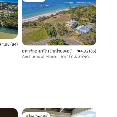
โดนใจเกสต์
คะแนนเฉลี่ย 4.98 จาก 5, 84 รีวิว
4.98 (84)
อพาร์ทเมนท์ใน มินนี่วอเตอร์
คะแนนเฉลี่ย 4.92 จาก 5,
4.92 (85)
Anchored at Minnie - อพาร์ทเมนท์พัก
ผ่อนริมทะเล
โดนใจเกสต์