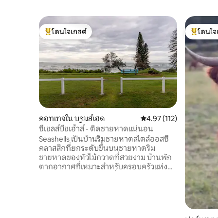
โดนใจเกสต์
โดนใจ
โดนใจเกสต์ที่สุด
โดนใจเกสต
คอทเทจใน บรูมส์เฮด
คะแนนเฉลี่ย 4.97 จาก 5, 
4.97 (112)
ซีเชลส์บีชเฮ้าส์ - ติดชายหาดแน่นอน
Seashells เป็นบ้านริมชายหาดสไตล์ออสซี่
คลาสสิกที่ยกระดับขึ้นบนชายหาดริม
ชายหาดของหัวไม้กวาดที่สวยงาม บ้านพัก
ตากอากาศที่เหมาะสำหรับครอบครัวแห่งนี้
มีไลฟ์สไตล์ริมชายหาดที่ผ่อนคลายให้ความ
รู้สึกเป็นชายฝั่งที่ยอดเยี่ยม ให้บริการ
เฟอร์นิเจอร์ทันสมัยและสายลมริมชายฝั่ง 2
ห้องนอนกลางแจ้งที่ยอดเยี่ยมและห้องครัว
เต็มรูปแบบที่มีอุปกรณ์ครบครันเพื่อรองรับ