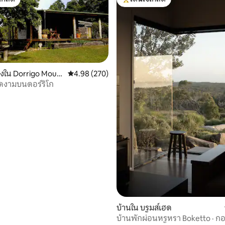
์ที่สุด
โดนใจเกสต์ที่สุด
องใน Dorrigo Moun
คะแนนเฉลี่ย 4.98 จาก 5, 270 รีวิว
4.98 (270)
งดงามบนดอร์ริโก
56 รีวิว
บ้านใน บรูมส์เฮด
บ้านพักผ่อนหรูหรา Boketto · กอง