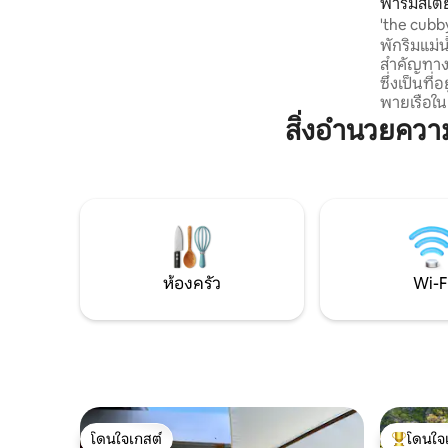
ฟาร์มสเต
ครอบครัวขนาดใหญ่ขึ้น สวนหลังบ้านที่ไม่มี
'the cubb
ใครเทียบได้ซึ่งล้นออกมาในเขตอนุรักษ์ริม
พักริมแม่น
ชายหาด - เหมาะสำหรับเด็กๆที่จะเล่นและ
สำคัญทาง
เดิน 50 เมตรไปยังหาดทราย - สถานที่พัก
ซึ่งเป็นที
ผ่อนที่สมบูรณ์แบบสำหรับครอบครัวที่จะมา
พายเรือใน
รวมตัวกัน
หรือเพียง
สิ่งอำนวยคว
ด้วยดวงดาว Glenessi Highlands
ด้วยพุ่มไม
ท้องถิ่น 
ห่างเพียงไ
เดินในป่า
ชนบท 30-40 นาทีไปยังคอฟส์ฮาร์เบอร์และ
ชายหาดมา
แห่งนี้ สำหรับอินสตาแกรมและเฟสบุค ดู:
ห้องครัว
Wi-F
glenessi.
โดนใจเกสต์
โดนใจ