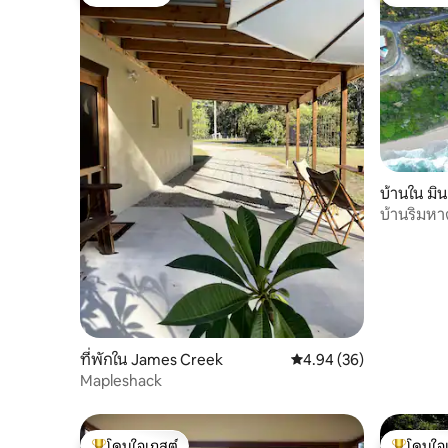
โดนใจเกสต์
โดนใจเกสต
บ้านใน มิน
บ้านริมหา
ที่พักใน James Creek
คะแนนเฉลี่ย 4.94 จาก 5, 
4.94 (36)
Mapleshack
โดนใจเกสต์
โดนใจ