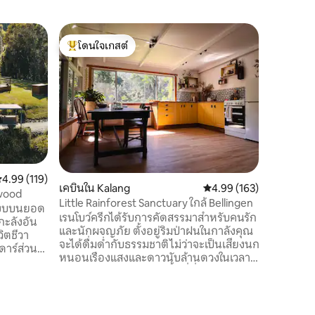
บ้านใน A
โดนใจเกสต์
โดนใจ
เดอะบีชแร
โดนใจเกสต์ที่สุด
โดนใจเกส
อพาร์ทเม
สระว่ายน้
สร้างบ้านให้เหมื
เพียงไม่
หน้าขนาด
หลังพร้อมท
สำหรับกา
สิ่งอำนวย
เครื่องชง
ะแนนเฉลี่ย 4.99 จาก 5, 119 รีวิว
4.99 (119)
เคบินใน Kalang
คะแนนเฉลี่ย 4.99 จาก 5, 
4.99 (163)
บลูทูธเคร
wwood
ฝักบัวกลา
Little Rainforest Sanctuary ใกล้ Bellingen
บสงบบนยอด
สำหรับสอ
เรนโบว์ครีกได้รับการคัดสรรมาสำหรับคนรัก
กะลังอัน
และนักผจญภัย ตั้งอยู่ริมป่าฝนในกาลังคุณ
วิตชีวา
จะได้ดื่มด่ำกับธรรมชาติไม่ว่าจะเป็นเสียงนก
ดาร์ส่วน
หนอนเรืองแสงและดาวนับล้านดวงในเวลา
ดคิงไซส์
กลางคืน เพลิดเพลินกับพื้นที่ที่สะดวกสบาย
นฤดูหนาว
หรูหราสำหรับการพักผ่อนหรือสร้างสรรค์ใน
ระยับใน
ห้องสมุดด้วยอุปกรณ์ศิลปะหรืออ่าน
่จัด
หนังสือธรรมชาติและศิลปะของเราในห้อง