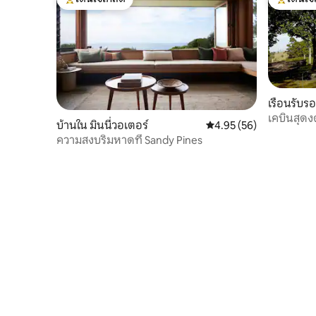
โดนใจเกสต์ที่สุด
โดนใจเกสต
เรือนรับร
tain
เคบินสุด
บ้านใน มินนี่วอเตอร์
คะแนนเฉลี่ย 4.95 จาก 5, 
4.95 (56)
ความสงบริมหาดที่ Sandy Pines