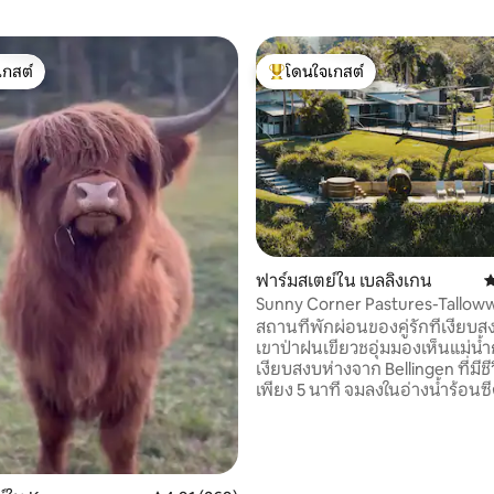
เกสต์
โดนใจเกสต์
์ที่สุด
โดนใจเกสต์ที่สุด
112 รีวิว
ฟาร์มสเตย์ใน เบลลิงเกน
ค
Sunny Corner Pastures-Tallo
สถานที่พักผ่อนของคู่รักที่เงีย
เขาป่าฝนเขียวชอุ่มมองเห็นแม่น้ำ
เงียบสงบห่างจาก Bellingen ที่มีชี
เพียง 5 นาที จมลงในอ่างน้ำร้อนซี
ตัวของคุณผ่อนคลายบนเตียงขนา
หรูหราและอบอุ่นด้วยเตาผิงไม้ใ
หรือคลายร้อนในสระว่ายน้ำระยิบ
ฤดูร้อน เพลิดเพลินกับอาหารเช้าที