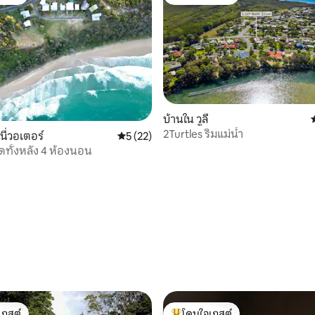
์ที่สุด
โดนใจเกสต์ที่สุด
บ้านใน วูลี
2Turtles ริมแม่น้ำ
นี่วอเตอร์
คะแนนเฉลี่ย 5 จาก 5, 22 รีวิว
5 (22)
ดทั้งหลัง 4 ห้องนอน
36 รีวิว
เกสต์
โดนใจเกสต์