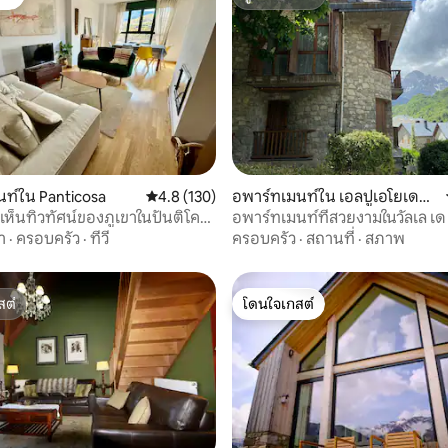
ต์
ซูเปอร์โฮสต์
 12 รีวิว
ท์ใน Panticosa
คะแนนเฉลี่ย 4.8 จาก 5, 130 รีวิว
4.8 (130)
อพาร์ทเมนท์ใน เอลปูเอโยเดฮา
กา
งเห็นทิวทัศน์ของภูเขาในปันติโค
อพาร์ทเมนท์ที่สวยงามในวัลเล เด
ติโคซา
า
·
ครอบครัว
·
ทีวี
ครอบครัว
·
สถานที่
·
สภาพ
สต์
โดนใจเกสต์
สต์
โดนใจเกสต์