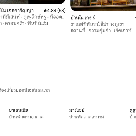
 13 รีวิว
ส์ใน เอสการิญญา
คะแนนเฉลี่ย 4.84 จาก 5, 58 รีวิว
4.84 (58)
ี่มีเสน่ห์ - ดูเพล็กซ์หรู - ที่จอด
บ้านใน เกดร์
า
·
ครอบครัว
·
พื้นที่ในร่ม
ชาเลต์ที่หันหน้าไปทางภูเขา
สถานที่
·
ความคุ้มค่า
·
เช็คเอาท์
ท่องเที่ยวยอดนิยมในละแวก
บาเลนเซีย
มาร์แซย์
ตูล
บ้านพักตากอากาศ
บ้านพักตากอากาศ
บ้