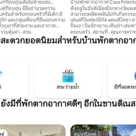
า
ท์ที่อบอุ่นเต็มไปด้วยแสง
บ้านพักตากอากาศ Casa Pelento
เนียส
ต์ที่อบอุ่น มีสิ่งอำนวยความ
ตั้งอยู่ในซันดิเนียสใจกลางวัลเลเดเ
รันสำหรับครอบครัวที่มีเด็ก มี
สามารถเพลิดเพลินไปกับกิจกรรม
 คู่รัก และกลุ่มเพื่อนที่ชื่นชอบความ
เล่นสกีในฟอร์มิกัล แพนติโคซา อา
วิวภูเขาที่สวยงาม และอากาศ
ปีนเขา ปั่นจักรยาน เดินป่า เล่นพ
องเทือกเขาไพรีนีส เราอยู่ห่างจาก
วัฒนธรรม: เทศกาล Pirineos Sur 
วามคุ้มค่า
·
สวน
ครอบครัว
·
สถานที่
·
คุณภาพกา
า 10 นาทีโดยรถยนต์และห่างจาก
ราบโล จาคา: มหาวิหาร ซิเตเดล, เ
มสะดวกยอดนิยมสำหรับบ้านพักตากอา
0 นาที เรามีห้องพักที่มีเตียงคู่
กลาง, ซานฮวนเดลาเปญา, กองฟร็
องมีเตียงสองชั้นสำหรับ 3 คน ห้อง
ทัวร์: เทรนอาร์ตูสเต, ปาซาเรลาส
เชื่อมต่อกับห้องครัว และห้องน้ำ ถ้า
ลาเบรินโตปิเอดราฟิตา, บัลเนอาริ
องหาที่พักดีๆ ที่มีดีไซน์แบบ
เนส, ออร์เดซา, ปูเอโบสเดลบัลเย 
ย ที่พักของเราคือที่นี่เลย!
Sandiniés: ปุนตาลาเอราส, บังเกอ
สคาเซตัส
i
สระว่ายน้ำ
มีที่จอดรถ
ยังมีที่พักตากอากาศดีๆ อีกในซานดิเนส
ต์
ซูเปอร์โฮสต์