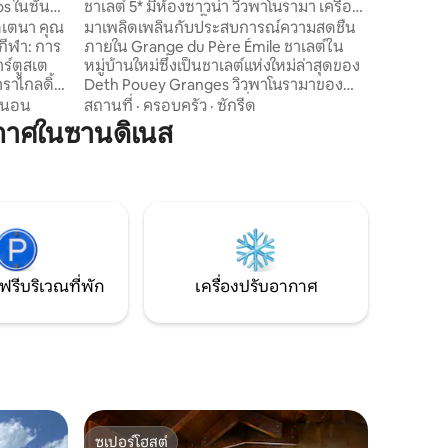
s ในซันดิ
ชาเลต์ 5* มีห้องซาวน่า วิวพาโนรามา เครื่อง
ปรับอากาศ และปลั๊กไฟฟ้า
ตนา คุณ
มาเพลิดเพลินกับประสบการณ์ความสดชื่น
กีฬา: การ
ภายใน Grange du Père Émile ชาเลต์ใน
ร์ตูสเต
หมู่บ้านใหม่ซึ่งเป็นชาเลต์แห่งใหม่ล่าสุดของ
าราไกลดิ้ง
Deth Pouey Granges วิวพาโนรามาของ
โบสถ์เซ
ห้องพักทุกห้องและสวนที่ล้อมรอบอย่าง
รนอน
สถานที่
·
ครอบครัว
·
ซักรีด
มืองยุค
แน่นอนรวมถึงซาวน่าและฝักบัวอาบน้ำกลาง
กาศในซานดิเนส
อง, ลูร์ด
แจ้ง อาคารด้านนอกที่ปลอดภัยสำหรับ
ปันติโคซา,
จักรยานและสกี เครื่องปรับอากาศในทุกห้อง
โอ, อิโบ
ห้องนอน 2 ห้องแต่ละห้องมีห้องน้ำในตัว
En
ที่พักกว้างขวางสำหรับ 4 คน เตียงเด็ก
ร์, รูตาลา
อ่อนของนักผจญภัยสำหรับเด็ก (5p) ที่ชาร์จ
V.Elec บริการที่มีคุณภาพดีมาก
ฟรีบริเวณที่พัก
เครื่องปรับอากาศ
ซูเปอร์โฮสต์