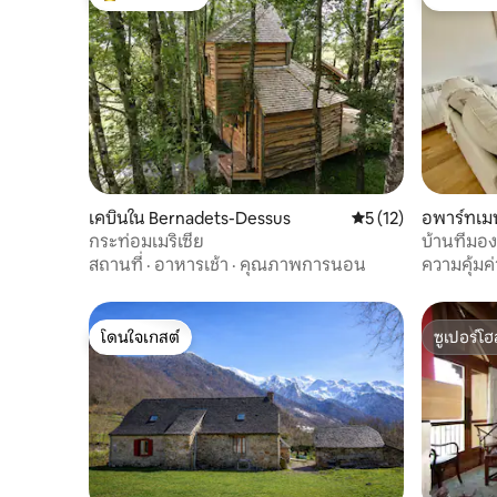
โดนใจเกสต์ที่สุด
โดนใจเกส
เคบินใน Bernadets-Dessus
คะแนนเฉลี่ย 5 จาก 5,
5 (12)
อพาร์ทเมน
กระท่อมเมริเซีย
บ้านที่มอ
ซา
สถานที่
·
อาหารเช้า
·
คุณภาพการนอน
ความคุ้มค่
โดนใจเกสต์
ซูเปอร์โฮ
โดนใจเกสต์
ซูเปอร์โฮ