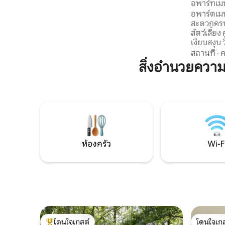
า เดอ เตน
อพาร์ทเมน
ห้องนั่งเล่น-ห้องรับประทานอาหารพร้อม
ธรรมชาติ
อพาร์ตเมน
เตียงโซฟา<br>• ห้องครัวแบบเปิดไปยังห้อง
สะดวกครบค
นั่งเล่น-ห้องรับประทานอาหาร<br>•
สัตว์เลี้ยง
ห้องน้ำ 1 ห้องพร้อมฝักบัวอาบน้ำ<br>
เงียบสงบ 
บริสุทธิ์ข
สถานที่
·
ค
แพนติโคซ
สิ่งอำนวยควา
ฟอร์มิกัล 2
ห้องอีกห้
นั่งเล่นที่
คุณกำลังม
ชนบททันสมั
ห้องครัว
Wi-F
โดนใจเกสต์
โดนใจเกส