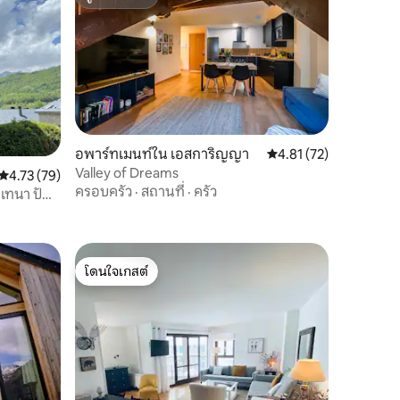
ซูเปอร์โฮสต์
อพาร์ทเมนท์ใน เอสการิญญา
คะแนนเฉลี่ย 4.81 จาก 5,
4.81 (72)
Valley of Dreams
คะแนนเฉลี่ย 4.73 จาก 5, 79 รีวิว
4.73 (79)
ครอบครัว
·
สถานที่
·
ครัว
 เทนา ปัน
โดนใจเกสต์
โดนใจเกสต์