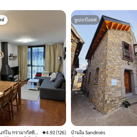
ต์
ซูเปอร์โฮสต์
ต์
ซูเปอร์โฮสต์
 17 รีวิว
นท์ใน ทรามากัสติญ
คะแนนเฉลี่ย 4.92 จาก 5, 126 รีวิว
4.92 (126)
บ้านใน Sandiniés