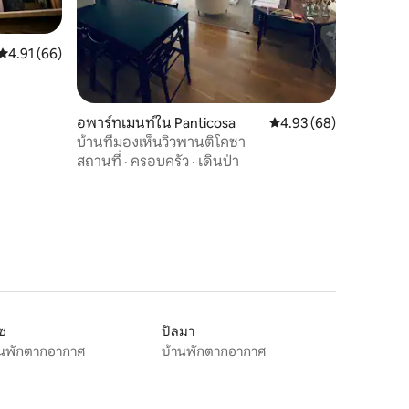
คะแนนเฉลี่ย 4.91 จาก 5, 66 รีวิว
4.91 (66)
อพาร์ทเมนท์ใน Panticosa
คะแนนเฉลี่ย 4.93 จาก 5,
4.93 (68)
บ้านที่มองเห็นวิวพานติโคซา
สถานที่
·
ครอบครัว
·
เดินป่า
ูซ
ปัลมา
านพักตากอากาศ
บ้านพักตากอากาศ