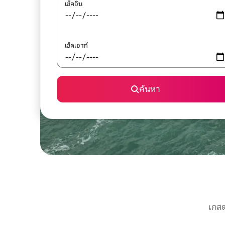
เช็คอิน
เช็คเอาท์
ค้นหา
เกสต