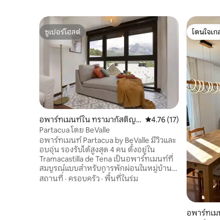
ซูเปอร์โฮสต์
โดนใจเกส
ซูเปอร์โฮสต์
โดนใจเกส
อพาร์ทเมนท์ใน ทรามากัสติญา
คะแนนเฉลี่ย 4.76 จาก 5,
4.76 (17)
เดอ เตนา
Partacua โดย BeValle
อพาร์ทเมนท์ Partacua by BeValle มีวิวและ
อบอุ่น รองรับได้สูงสุด 4 คน ตั้งอยู่ใน
Tramacastilla de Tena เป็นอพาร์ทเมนท์ที่
สมบูรณ์แบบสำหรับการพักผ่อนในหมู่บ้าน
เล็ก ๆ ที่มีเสน่ห์แห่งนี้ในเทือกเขา Pyrenees
สถานที่
·
ครอบครัว
·
พื้นที่ในร่ม
เพลิดเพลินกับธรรมชาติและกีฬาและ
กิจกรรมฤดูร้อนและฤดูหนาวที่หลากหลาย
ในบรรยากาศที่ดีที่สุด<br><br>การจัด
อพาร์ทเม
วาง<br><br>• ห้องนอน 1: มีเตียงคู่<br>•