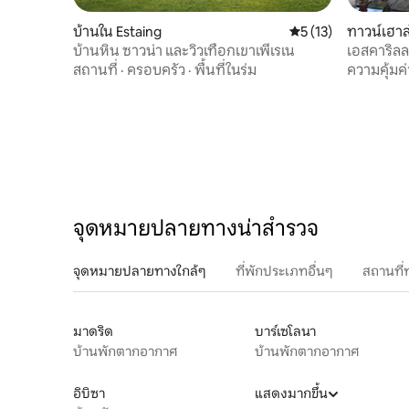
บ้านใน Estaing
คะแนนเฉลี่ย 5 จาก 5,
5 (13)
ทาวน์เฮา
บ้านหิน ซาวน่า และวิวเทือกเขาเพีเรเน
เอสคาริลลาท
รถ
สถานที่
·
ครอบครัว
·
พื้นที่ในร่ม
ความคุ้มค่
จุดหมายปลายทางน่าสำรวจ
จุดหมายปลายทางใกล้ๆ
ที่พักประเภทอื่นๆ
สถานที่
มาดริด
บาร์เซโลนา
บ้านพักตากอากาศ
บ้านพักตากอากาศ
อิบิซา
แสดงมากขึ้น