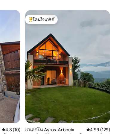
บ้านใน พ
โดนใจเกสต์
โดนใจ
บ้าน Nor
โดนใจเกสต์ที่สุด
โดนใจเกส
ละเอียด
Casa Norn
อิสระ มีท
ปิเอดราฟ
สงบใจกลางเทนาแว
ใหม่ด้วย
สถานที่
·
มีรายละเ
ผู้ใหญ่ 
ไปเดินป่า
นาที คุณก
และธรรมชาต
หมดวัน ค
และน่าอยู่น
คะแนนเฉลี่ย 4.8 จาก 5, 10 รีวิว
4.8 (10)
ชาเลต์ใน Ayros-Arbouix
คะแนนเฉลี่ย 4.99 จาก 5, 
4.99 (129)