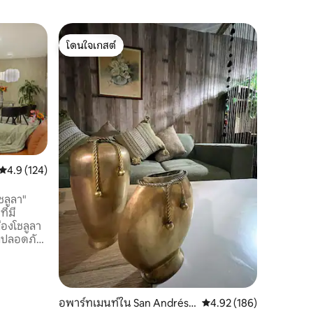
อพาร์ทเม
โดนใจเกสต์
โดนใจ
apechpa
โชลูลา ป
โดนใจเกสต์
โดนใจเกส
อพาร์ทเม
ได้หากต้อ
อยู่ในย่า
อย่างยิ่ง
มหัศจรรย์ข
สถานที่
·
เพลิดเพลิ
จักรยานเ
โชลูลา “เซ
คะแนนเฉลี่ย 4.9 จาก 5, 124 รีวิว
4.9 (124)
นาที - 5 
สนามกอล์
ชลูลา"
เกี่ยวกับ
ี่มี
องโชลูลา
มปลอดภัย
้อง (เตียง
รท้องถิ่น
และห่าง
อพาร์ทเมนท์ใน San Andrés C
คะแนนเฉลี่ย 4.92 จาก 5, 
4.92 (186)
นที่สำคัญ