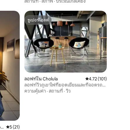
กันในโชลูลา
สถานที่
·
สภาพ
·
บริเวณใกล้เคียง
ซูเปอร์โฮสต์
ซูเปอร์โฮสต์
ลอฟท์ใน Cholula
คะแนนเฉลี่ย 4.72 จาก 5, 
4.72 (101)
ลอฟท์วิวภูเขาไฟที่ยอดเยี่ยมและที่จอดรถที่
ปลอดภัย
ความคุ้มค่า
·
สถานที่
·
วิว
lu
คะแนนเฉลี่ย 5 จาก 5, 21 รีวิว
5 (21)