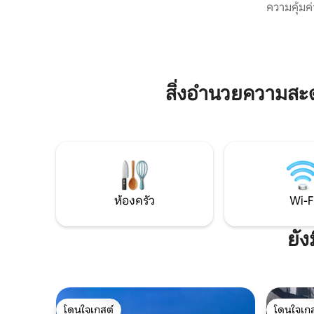
คน หรือน
อุปกรณ์ครบครัน และวิวพระอาทิตย์ขึ้น
ความคุ้มค่
ด้วยการเด
เหนือพีระมิดที่สวยงามจากระเบียงส่วนตัว
และวัฒนธรร
ทำเลที่เหมาะสำหรับการสำรวจปวยบลา อัต
เหนือชั้น 
ลิซโก และวัลกีริโก ห่างจากสนามบิน 20 นาที
สำหรับพัก
(14 กม.) ชุมชนที่มีรั้วล้อมรอบและปลอดภัย
การทำงานห
คนท้องถิ่
สิ่งอำนวยความสะ
หมายปลายท
เม็กซิโกซึ่
ห้องครัว
Wi-F
ยัง
โดนใจเกสต์
โดนใจเกส