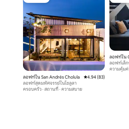
โดนใจเกสต์
โดนใจเกส
ลอฟท์ใน C
ลอฟท์เล็ก
ความคุ้มค่
ลอฟท์ใน San Andrés Cholula
คะแนนเฉลี่ย 4.94 จาก 5, 
4.94 (83)
ลอฟท์สุดมหัศจรรย์ในโชลูลา
ครอบครัว
·
สถานที่
·
ความสบาย