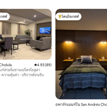
เกสต์
โดนใจเกสต์
์ที่สุด
โดนใจเกสต์ที่สุด
27 รีวิว
Cholula
คะแนนเฉลี่ย 4.93 จาก 5, 89 รีวิว
4.93 (89)
นท์สวยในซานเปโดรโชลูลา
·
ความคุ้มค่า
·
บริการต้อนรับ
อพาร์ทเมนท์ใน San Andrés Cho