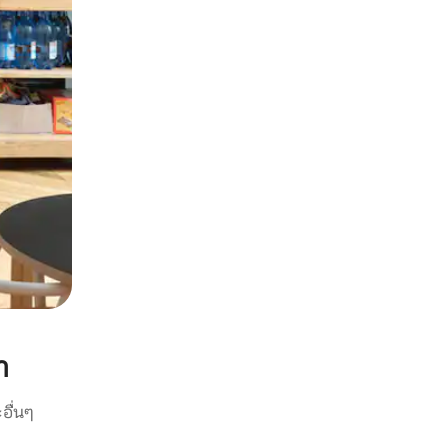
า
อื่นๆ