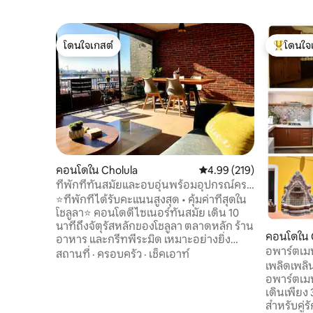
โดนใจเกสต์
โดนใจ
โดนใจเกสต์
โดนใจเกสต
คอนโดใน Cholula
คะแนนเฉลี่ย 4.99 จาก 5, 2
4.99 (219)
ที่พักที่ทันสมัยและอบอุ่นพร้อมอุปกรณ์ครบ
ครันในโชลูลา
⭐ที่พักที่ได้รับคะแนนสูงสุด • คุ้มค่าที่สุดใน
โชลูลา⭐ คอนโดดีไซเนอร์ทันสมัย เดิน 10
นาทีถึงจัตุรัสหลักของโชลูลา ตลาดหลัก ร้าน
คอนโดใน 
อาหาร และกรีทพีระมิด เหมาะอย่างยิ่ง
อพาร์ตเมน
สำหรับการพักผ่อนช่วงสุดสัปดาห์ใน
สถานที่
·
ครอบครัว
·
เช็คเอาท์
ระเบียง| เ
เพลิดเพลิ
เม็กซิโกซิตี การทำงานทางไกล คู่รัก หรือ
อพาร์ตเมน
ครอบครัวขนาดเล็ก เพลิดเพลินกับ Wi-Fi
เดินเพียง
ความเร็วสูง ที่จอดรถส่วนตัว เครื่องซักผ้า/
สำหรับคู่รั
เครื่องอบผ้า ม่านบล็อกแสง ห้องครัวที่มี