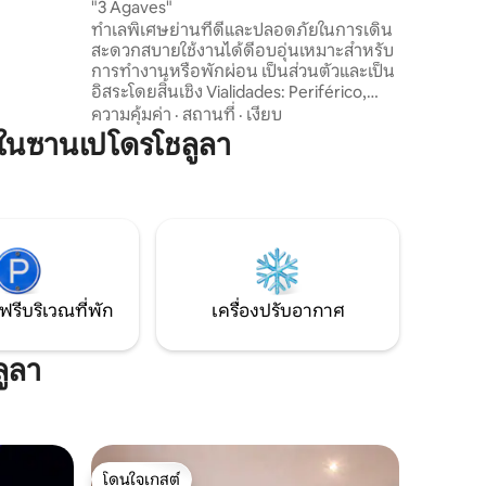
holula
"3 Agaves"
มีเตียงคู่
ทำเลพิเศษย่านที่ดีและปลอดภัยในการเดิน
เหมาะ
สะดวกสบายใช้งานได้ดีอบอุ่นเหมาะสำหรับ
การทำงานหรือพักผ่อน เป็นส่วนตัวและเป็น
อิสระโดยสิ้นเชิง Vialidades: Periférico,
Recta a Cholula y Forjadores, to move in
ความคุ้มค่า
·
สถานที่
·
เงียบ
minutes to the center of Cholula, Puebla,
ในซานเปโดรโชลูลา
Angelópolis, Tonanzintla, Valquirico, VW,
FINSA, Aeropuerto 400 mt from
Explanada Puebla, you have coffee
shops, restaurants, cinema, gym, BBVA,
shops, entertainment center, skating,
supermarket, etc.
ฟรีบริเวณที่พัก
เครื่องปรับอากาศ
ลูลา
โดนใจเกสต์