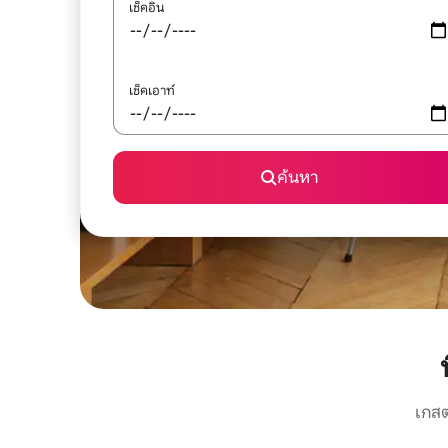
เช็คอิน
เช็คเอาท์
ค้นหา
เกสต