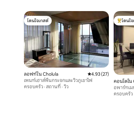
โดนใจเกสต์
โดนใจ
โดนใจเกสต์
โดนใจเกสต
ลอฟท์ใน Cholula
คะแนนเฉลี่ย 4.93 จาก 5, 
4.93 (27)
เพนท์เฮาส์พื้นกระจกและวิวภูเขาไฟ
คอนโดใน 
ครอบครัว
·
สถานที่
·
วิว
อพาร์ทเม
ครอบครัว