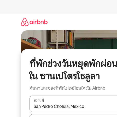
ข้าม
ไป
ยัง
เนื้อหา
ที่พักช่วงวันหยุดพักผ่อ
ใน ซานเปโดรโชลูลา
ค้นหาและจองที่พักไม่เหมือนใครใน Airbnb
สถานที่
ใช้ลูกศรขึ้นลง หรือใช้การสัมผัสหรือปัด เพื่อสำรวจผ