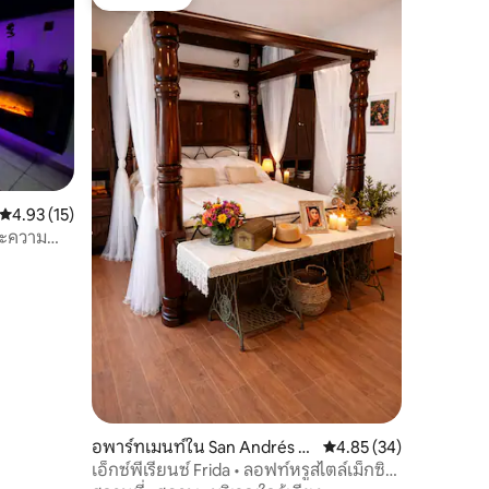
โดนใจเกสต์
คะแนนเฉลี่ย 4.93 จาก 5, 15 รีวิว
4.93 (15)
ละความ
อพาร์ทเมนท์ใน San Andrés C
คะแนนเฉลี่ย 4.85 จาก 5,
4.85 (34)
holula
เอ็กซ์พีเรียนซ์ Frida • ลอฟท์หรูสไตล์เม็กซิ