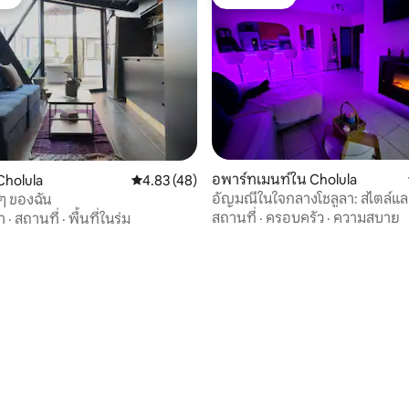
ต์
โดนใจเกสต์
อพาร์ทเมนท์ใน Cholula
holula
คะแนนเฉลี่ย 4.83 จาก 5, 48 รีวิว
4.83 (48)
อัญมณีในใจกลางโชลูลา: สไตล์แ
ๆ ของฉัน
สะดวกสบาย
สถานที่
·
ครอบครัว
·
ความสบาย
า
·
สถานที่
·
พื้นที่ในร่ม
83 รีวิว