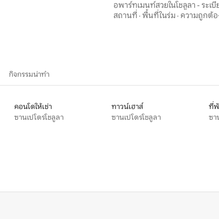
la
อพาร์ทเมนท์สวยในโชลูลา - ระเบ
สถานที่
·
พื้นที่ในร่ม
·
ความถูกต้อ
กิจกรรมน่าทำ
คอนโดให้เช่า
ทาวน์เฮาส์
ที่
ซานเปโดรโชลูลา
ซานเปโดรโชลูลา
ซา