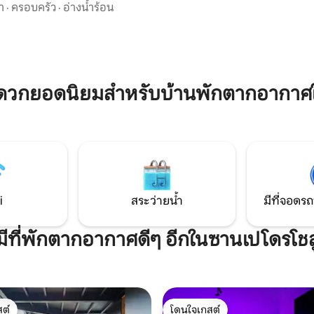
ักเดินทางที่ต้องการออกไปสำรวจ
ในการสำรวจมนต์ขลังของภูมิภาค! 
า
·
ครอบครัว
·
อ่างน้ำร้อน
ิน ล้อมรอบด้วยร้านกาแฟ บาร์
2 เตียงและเตียงควีนไซส์ 1 เตียง 
มท้องถิ่น ที่พักแห่งนี้มีทำเลที่
สำหรับ 6 คน
พื้นที่ส่วนตัวและเงียบสงบ ระเบียง
ผ่อน และ Wi-Fi ที่รวดเร็วสำหรับ
รือสตรีมมิ่ง สัมผัสโชลูลาแบบ
นและเพลิดเพลินกับหนึ่งในจุด
ดวกยอดนิยมสำหรับบ้านพักตากอากาศ
างที่เป็นเอกลักษณ์ที่สุดของ
งอยู่ห่างออกไปเพียงไม่กี่ก้าว
i
สระว่ายน้ำ
มีที่จอดรถ
มีที่พักตากอากาศดีๆ อีกในซานเปโดรโช
ต์
โดนใจเกสต์