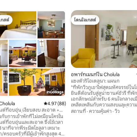
เกสต์
โดนใจเกสต์
์ที่สุด
โดนใจเกสต์
19 รีวิว
อพาร์ทเมนท์ใน Cholula
แซงตัวริโอเดลูนา: แผนก
"ที่พักวิวภูเขาไฟสุดมหัศจรรย์ในโ
ยินดีต้อนรับสู่ลูน่าซานค์ชัวรี ที่พักท
เอกลักษณ์สำหรับ 6 คนใจกลางเมื
Cholula
คะแนนเฉลี่ย 4.97 จาก 5, 88 รีวิว
4.97 (88)
เพลิดเพลินกับความสงบและควา
ต์ที่อบอุ่น เงียบสงบ สะอาด +
ในบ้านของครอบครัวหลังนี้ที่มี 3 ห
สถานที่
·
ความคุ้มค่า
·
วิว
ดินเพียงไม่กี่ก้าวจากพีระมิด
นกับการเข้าพักที่ไม่เหมือนใครใน
คู่ 2 เตียง เตียงควีนไซส์ 1 เตียง) เราอยู่ห่าง
ต์ที่อบอุ่นและสะอาด ซึ่งใช้เวลา
จากมหาพีระมิด โซคาโล และอาหา
 3 นาทีจากพีระมิดโชลูลา เหมาะ
10 นาที ห่างจากปวยบลา 20 นาที
ก/ครอบครัวที่มีผู้เข้าพักสูงสุด 4
จากแอฟริกัมซาฟารี 30 นาที สถา