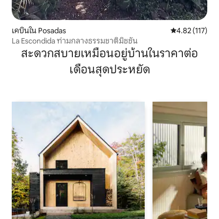
เคบินใน Posadas
คะแนนเฉลี่ย 4.8
4.82 (117)
La Escondida ท่ามกลางธรรมชาติมิชชัน
สะดวกสบายเหมือนอยู่บ้านในราคาต่อ
เดือนสุดประหยัด