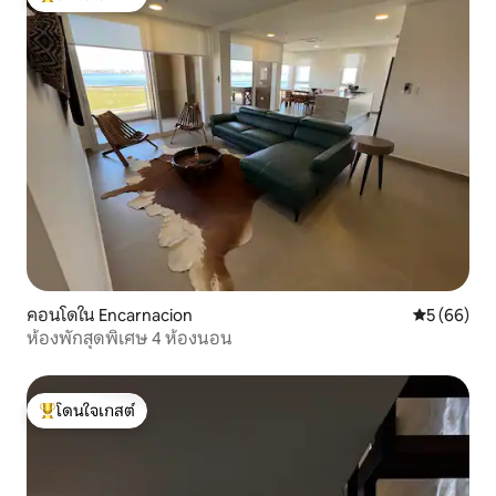
โดนใจเกสต์ที่สุด
คอนโดใน Encarnacion
คะแนนเฉลี่ย
5 (66)
ห้องพักสุดพิเศษ 4 ห้องนอน
โดนใจเกสต์
โดนใจเกสต์ที่สุด