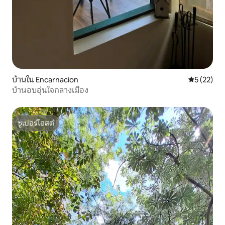
บ้านใน Encarnacion
คะแนนเฉลี่ย
5 (22)
บ้านอบอุ่นใจกลางเมือง
ซูเปอร์โฮสต์
ซูเปอร์โฮสต์