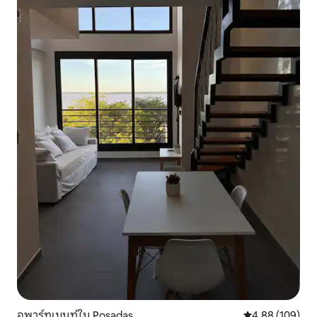
อพาร์ทเมนท์ใน Posadas
คะแนนเฉลี่ย 4.8
4.88 (109)