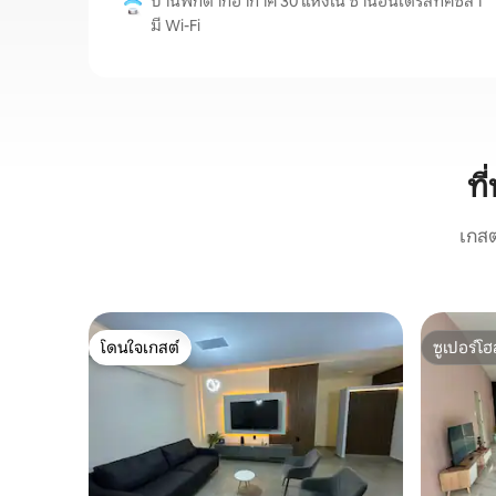
บ้านพักตากอากาศ 30 แห่งใน ซานอันเดรสทัคซ์ลา
มี Wi-Fi
ที
เกสต
โดนใจเกสต์
ซูเปอร์โฮ
โดนใจเกสต์
ซูเปอร์โฮ