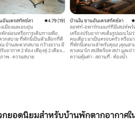
44 รีวิว
นอันเดรสทัคซ์ลา
คะแนนเฉลี่ย 4.79 จาก 5, 19 รีวิว
4.79 (19)
บ้านใน ซานอันเดรสทัคซ์ลา
ค
งเมืองและอบอุ่น
ลอฟท์-อพาร์ทเมนท์ที่มีเสน่ห์พร้
ปรับอากาศ
พักผ่อนหรือการเดินทางเพื่อ
เครื่องปรับอากาศเต็มรูปแบบ ไม่
ดวกสบาย ที่พักนี้เป็นตัวเลือกที่ดี
คนเดียว มาเป็นครอบครัว หรือมาเ
คุณ บ้านสะดวกสบาย กว้างขวาง มี
ที่พักนี้เหมาะสำหรับคุณ! ¡คุณสามารถไปที่
ับอากาศ 2 ห้อง เตียงคู่ 2 เตียง
คาเตมาโก สปลิตร็อค สปา และอ่าว
ี่วางเตียงเสริม ห้องน้ำ 1 ห้อง
นี่! สำหรับการเข้าพักระยะสั้นหรือระยะยาว
สภาพ
·
ความสบาย
ความคุ้มค่า
·
สถานที่
·
ห้องน้ำ
้อน ห้องนั่งเล่นขนาดใหญ่ ห้องรับ
ให้บริการ 24 ชม. ทำเลใจกลางเมืองใกล้
าร ห้องครัวที่มีไมโครเวฟ
สถานีขนส่ง เชดรอย ตลาด ฯลฯ เพลิดเพลิน
ฟ เตาไฟฟ้า และตู้เย็น ทำเลที่
กับยามเช้าพร้อมเสียงนกร้อง หร
ม โดยรถยนต์เพียง 3 นาทีจากตัว
มิ่งเบิร์ดมาดื่มน้ำจากดอกไม้บนต
ิ่งอำนวยความสะดวกอื่นๆ ของ
เรา แนวคิดของเราเกี่ยวกับพื้นที่ว่างบนพื้นที่
ดินเพียง 5 นาที (โบสถ์ ร้านอาหาร
ทั้งชั้นที่คุณจะชอบ!
ณะ ธนาคาร และสำนักงาน
วกยอดนิยมสำหรับบ้านพักตากอากาศใน