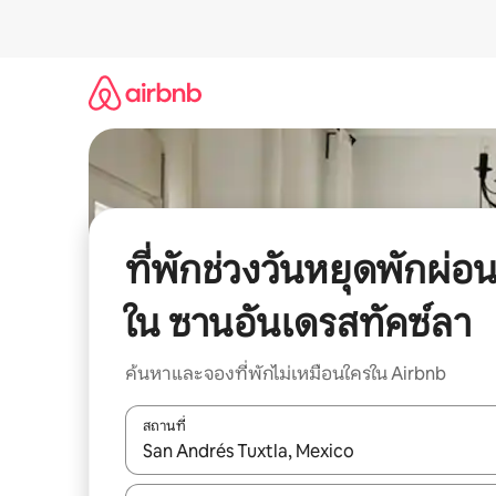
ข้าม
ไป
ยัง
เนื้อหา
ที่พักช่วงวันหยุดพักผ่อ
ใน ซานอันเดรสทัคซ์ลา
ค้นหาและจองที่พักไม่เหมือนใครใน Airbnb
สถานที่
ใช้ลูกศรขึ้นลง หรือใช้การสัมผัสหรือปัด เพื่อสำรวจผ