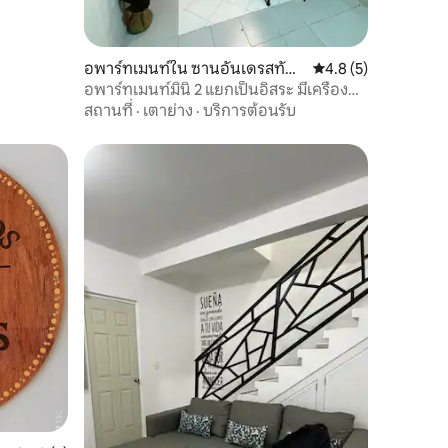
อพาร์ทเมนท์ใน ซานอันเดรสทัคซ์
คะแนนเฉลี่ย 4.8 จาก 5
4.8 (5)
ลา
อพาร์ทเมนท์มินิ 2 แยกเป็นอิสระ มีเครื่อง
ปรับอากาศ อยู่ใจกลางเมือง
สถานที่
·
เตาย่าง
·
บริการต้อนรับ