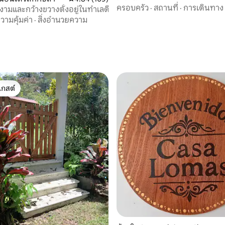
ครอบครัว
·
สถานที่
·
การเดินทาง
ยงามและกว้างขวางตั้งอยู่ในทำเลดี
วามคุ้มค่า
·
สิ่งอำนวยความ
เกสต์
์ที่สุด
20 รีวิว