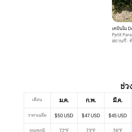
เคบินใน 
Petit Par
น้ำตกแร่
สถานที่
·
พ
ช่ว
เดือน
ม.ค.
ก.พ.
มี.ค.
ราคาเฉลี่ย
$50 USD
$47 USD
$45 USD
อุณหภูมิ
72°F
73°F
76°F