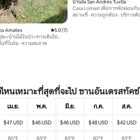
บ้านใน San Andrés Tuxtla
Casa Lomas! เพื่อการพักผ่อนกั
สถานที่
·
ความถูกต้อง
·
บริการต้
Dos Amates
คะแนนเฉลี่ย 5.0 จาก 5, 7 รีวิว
5.0 (7)
adis+บ้านไม้ในป่า+ทางเดินไป
ื้นที่ในร่ม
·
ความสะอาด
งไหนเหมาะที่สุดที่จะไป ซานอันเดรสทัคซ
เม.ย.
พ.ค.
มิ.ย.
ก.ค.
ส.ค.
$47 USD
$46 USD
$46 USD
$48 USD
$42 USD
80°F
83°F
83°F
82°F
83°F