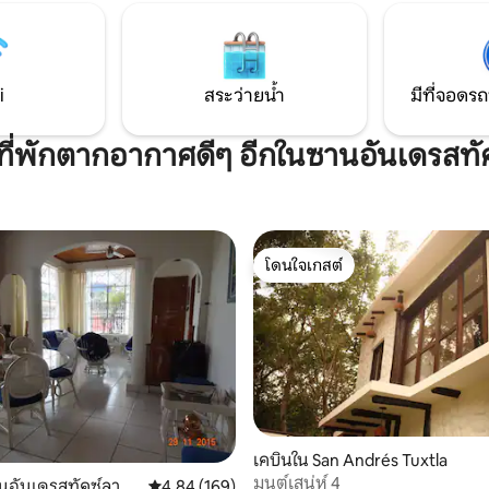
i
สระว่ายน้ำ
มีที่จอดรถ
ีที่พักตากอากาศดีๆ อีกในซานอันเดรสทั
โดนใจเกสต์
โดนใจเกสต์
55 รีวิว
เคบินใน San Andrés Tuxtla
มนต์เสน่ห์ 4
นอันเดรสทัคซ์ลา
คะแนนเฉลี่ย 4.84 จาก 5, 169 รีวิว
4.84 (169)