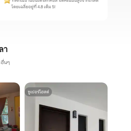
ที่พักในซานอันเดรสทัคซ์ลาได้คะแนนสูงจากเกสต์
โดยเฉลี่ยอยู่ที่ 4.8 เต็ม 5!
์ลา
อื่นๆ
อพาร์ทเม
ซูเปอร์โฮสต์
โดนใจเก
ซ์ลา
ห้องสวีท
ซูเปอร์โฮสต์
โดนใจเก
เพลิดเพล
งามของบ้า
ตั้งอยู่
เหมาะสำห
ใจกลางเมื
สถานที่
·
อบอุ่นแห่