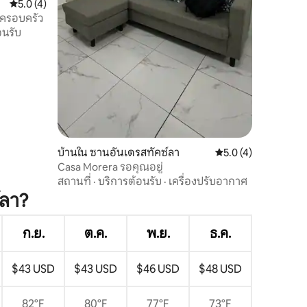
คะแนนเฉลี่ย 5.0 จาก 5, 4 รีวิว
5.0 (4)
บครอบครัว
อนรับ
บ้านใน ซานอันเดรสทัคซ์ลา
คะแนนเฉลี่ย 5.0 จาก 5
5.0 (4)
Casa Morera รอคุณอยู่
สถานที่
·
บริการต้อนรับ
·
เครื่องปรับอากาศ
์ลา?
ก.ย.
ต.ค.
พ.ย.
ธ.ค.
$43 USD
$43 USD
$46 USD
$48 USD
82°F
80°F
77°F
73°F