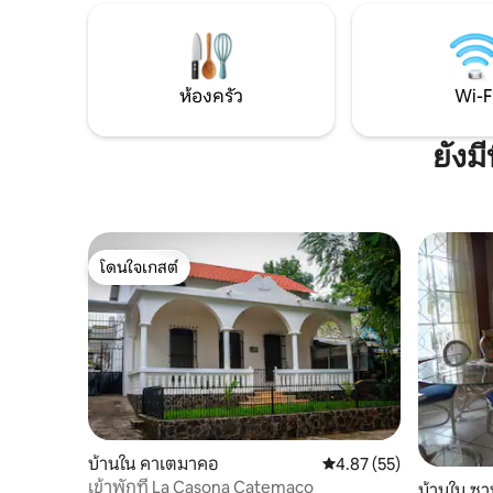
ห้องครัว
Wi-F
ยังม
โดนใจเกสต์
โดนใจเกสต์
บ้านใน คาเตมาคอ
คะแนนเฉลี่ย 4.87 จาก 5, 
4.87 (55)
เข้าพักที่ La Casona Catemaco
บ้านใน ซา