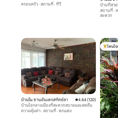
ครอบครัว
·
สถานที่
·
ทีวี
บ้านที่สว
สถานที่
·
ค
สะดวก
โดนใจ
โดนใจเกสต
บ้านใน ซานอันเดรสทัคซ์ลา
คะแนนเฉลี่ย 4.64 จาก 5, 1
4.64 (120)
บ้านใจกลางเมืองที่สะดวกสบายและสดชื่น
ความคุ้มค่า
·
สถานที่
·
ตกแต่ง