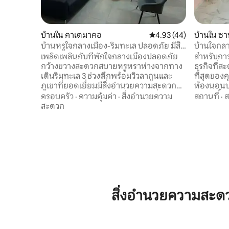
บ้านใน คาเตมาคอ
คะแนนเฉลี่ย 4.93 จาก 5, 
4.93 (44)
บ้านใน ซา
บ้านหรูใจกลางเมือง-ริมทะเล ปลอดภัย มีสิ่ง
บ้านใจกลา
อำนวยความสะดวก 36 รายการ
เพลิดเพลินกับที่พักใจกลางเมืองปลอดภัย
สำหรับการ
กว้างขวางสะดวกสบายหรูหราห่างจากทาง
ธุรกิจที่สะ
เดินริมทะเล 3 ช่วงตึกพร้อมวิวลากูนและ
ที่สุดของ
ภูเขาที่ยอดเยี่ยมมีสิ่งอำนวยความสะดวก
ห้องนอนปร
36 รายการรวมอยู่ในค่าใช้จ่ายและสิ่งอำนวย
พร้อมพื้นท
ครอบครัว
·
ความคุ้มค่า
·
สิ่งอำนวยความ
สถานที่
·
ความสะดวก 5 อย่างโดยมีค่าใช้จ่ายเพิ่มเติม
พร้อมน้ำร
สะดวก
สอบถามบริการอื่นๆเช่น * ล่องเรือและเรือที่
ประทานอาห
Catemaco lagoon * Temazcal. * อาหารใน
เครื่องชงกาแ
ร้านอาหารดั้งเดิม * เยี่ยมชมสถานที่ท่อง
ตั้งสวยงา
เที่ยวเชิงนิเวศ * ความสะอาดและความเป็น
เมืองและส
กันเองกับพ่อมด เพลิดเพลินกับความ
เมือง และเ
สวยงามและความลึกลับของพื้นที่ Eres
สวนสาธาร
Bienvenida (o) s
เทศบาล)
สิ่งอำนวยความสะด