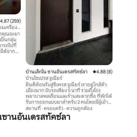
และเพลิดเ
ของ Vera
Encantada
ะแนนเฉลี่ย 4.87 จาก 5, 259 รีวิว
4.87 (259)
Catemac
Montepío 
อมเครื่อง
ว่าคุณจะมา
ป็นกลุ่ม
ได้จากที่
บ้านเล็กใน ซานอันเดรสทัคซ์ลา
คะแนนเฉลี่ย 4.88 จาก 5
4.88 (8)
ือชมนกฮัม
บ้านไซเปรส จูเนียร์
้นไม้ของ
ยินดีต้อนรับสู่ซิเพรส จูเนียร์ เราอยู่ใกล้ตัว
เมืองมาก ขับรถเพียง 5 นาที รวมถึงโรง
พยาบาลพลเรือนและร้านสะดวกซื้อ ที่พักได้
รับการออกแบบมาสำหรับ 2 คนโดยมีผู้เข้า
พักได้สูงสุด 4 คน เรามีเตียงคู่ 2 เตียง ห้อง
สถานที่
·
ครอบครัว
·
ความถูกต้อง
ครัวตกแต่งครบครัน ห้องน้ำพร้อมเครื่องทำ
ซานอันเดรสทัคซ์ลา
น้ำอุ่น เครื่องปรับอากาศ บริการอินเทอร์เน็ต
โทรทัศน์ สวนขนาดเล็ก และโรงจอดรถที่มี
ขนาดดังต่อไปนี้: ลึก 4.20 เมตร x กว้าง 3.50
เมตร เราหวังว่าจะได้ต้อนรับคุณ!