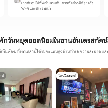
เกสต์ชอบให้ที่พักในซานอันเดรสทัคซ์ลามีห้องครัว
Wi-Fi และสระว่ายน้ำ
่พักวันหยุดยอดนิยมในซานอันเดรสทัคซ
์เห็นพ้อง: ที่พักเหล่านี้ได้รับคะแนนสูงด้านทำเล ความสะอาด และ
สต์
โดนใจเกสต์
สต์
โดนใจเกสต์