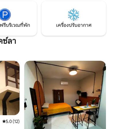
ฟรีบริเวณที่พัก
เครื่องปรับอากาศ
คซ์ลา
คะแนนเฉลี่ย 5.0 จาก 5, 12 รีวิว
5.0 (12)