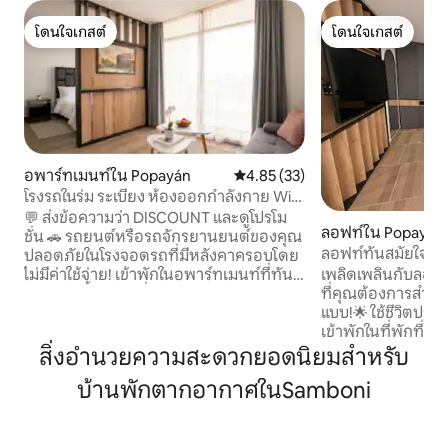
โดนใจเกสต์
โดนใจเกสต์
โดนใจเกสต์
โดนใจเกสต์
อพาร์ทเมนท์ใน Popayán
คะแนนเฉลี่ย 4.85 จาก 5, 33 รีวิว
4.85 (33)
โรงรถในร่ม ระเบียง ห้องออกกำลังกาย WiFi
และสมาร์ทล็อก
💬 ส่งข้อความว่า DISCOUNT และดูโปรโม
ลอฟท์ใน Popayán
ชั่น 🚗 รถยนต์หรือรถจักรยานยนต์ของคุณ
ลอฟท์ทันสมัยใจกล
ปลอดภัยในโรงจอดรถที่มีหลังคาครอบโดย
ไม่มีค่าใช้จ่าย! เข้าพักในอพาร์ทเมนท์ที่ทัน
เพลิดเพลินกับลอฟท์
สมัยแห่งนี้ในย่านที่เงียบสงบของซานตา
ที่คุณต้องการสำหรั
คลารา เหมาะสำหรับการทำงานหรือการ
แบบ!🌟 ใช้ชีวิตประสบการณ์ที่ดีที่สุดในการ
พักผ่อน มีระเบียงส่วนตัว แสงธรรมชาติที่
เข้าพักในที่พักที่ส
ยอดเยี่ยม และ Wi-Fi ความเร็วสูง 📍 ใกล้กับ
อำนวยความสะดวกค
สิ่งอำนวยความสะดวกยอดนิยมสำหรับ
ทุกอย่าง: 5 นาทีโดยรถยนต์จากศูนย์กลาง
พร้อมอุปกรณ์ครบค
บ้านพักตากอากาศในSamboni
ประวัติศาสตร์ ปาร์เกกัลดาส และโซนารอซา
ราย เครื่องปั่น ตู้เ
และห่างจากเทอร์มินอลเพียง 2 นาที 🔑 สมา
รูปแบบ ห้องน้ำ✅ทัน
ร์ทล็อกสำหรับเช็คอินด้วยตนเอง ห้องครัว
เครื่องซักผ้าและรา
พร้อมอุปกรณ์และเครื่องซักผ้าส่วนตัว 📲
สูง ✅ รายละเอียด: ต