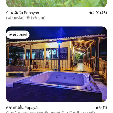
บ้านเล็กใน Popayán
คะแนนเฉลี่ย 4.
4.91 (46)
เคบินแห่งป่าที่น่ารื่นรมย์
โดนใจเกสต์
โดนใจเกสต์
คอทเทจใน Popayán
คะแนนเฉลี่ย
5 (11)
บ้านพักตากอากาศสำหรับครอบครัว + จักุซซี่ + ทางเดิน