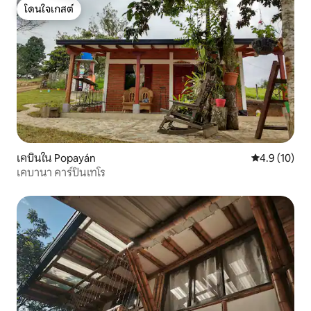
โดนใจเกสต์
โดนใจเกสต์
เคบินใน Popayán
คะแนนเฉลี่ย 4
4.9 (10)
เคบานา คาร์ปินเทโร