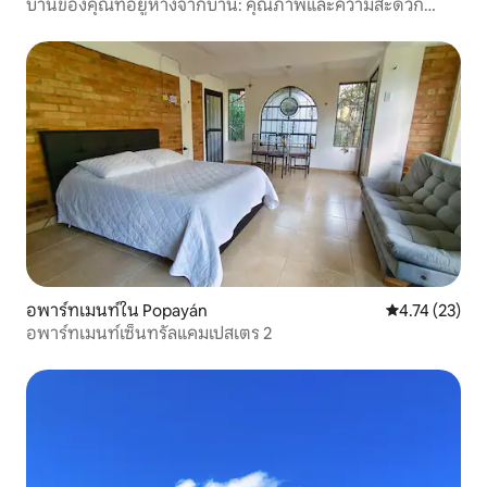
บ้านของคุณที่อยู่ห่างจากบ้าน: คุณภาพและความสะดวก
สบาย
อพาร์ทเมนท์ใน Popayán
คะแนนเฉลี่ย 4.
4.74 (23)
อพาร์ทเมนท์เซ็นทรัลแคมเปสเตร 2