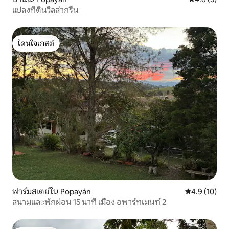
แปลงที่ดินวิลล่ากรีน
โดนใจเกสต์
โดนใจเกสต์
ฟาร์มสเตย์ใน Popayán
คะแนนเฉลี่ย 4
4.9 (10)
สนามและพักผ่อน 15 นาที เมือง อพาร์ทเมนท์ 2