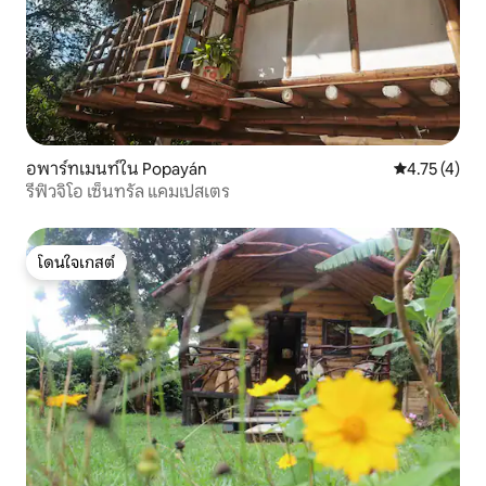
อพาร์ทเมนท์ใน Popayán
คะแนนเฉลี่ย 4
4.75 (4)
รีฟิวจิโอ เซ็นทรัล แคมเปสเตร
โดนใจเกสต์
โดนใจเกสต์