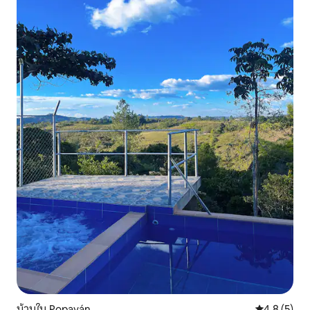
บ้านใน Popayán
คะแนนเฉลี่ย 
4.8 (5)