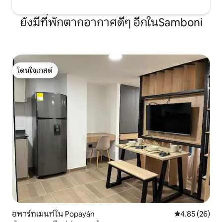
ยังมีที่พักตากอากาศดีๆ อีกในSamboni
โดนใจเกสต์
โดนใจเกสต์
อพาร์ทเมนท์ใน Popayán
คะแนนเฉลี่ย 4.
4.85 (26)