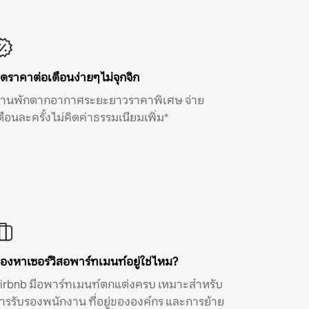
ิดราคาต่อเดือนง่ายๆ ไม่จุกจิก
้านพักตากอากาศระยะยาวราคาพิเศษ จ่าย
ดือนละครั้ง ไม่คิดค่าธรรมเนียมเพิ่ม*
องหาเซอร์วิสอพาร์ทเมนท์อยู่ใช่ไหม?
irbnb มีอพาร์ทเมนท์ตกแต่งครบ เหมาะสำหรับ
ารรับรองพนักงาน ที่อยู่ขององค์กร และการย้าย