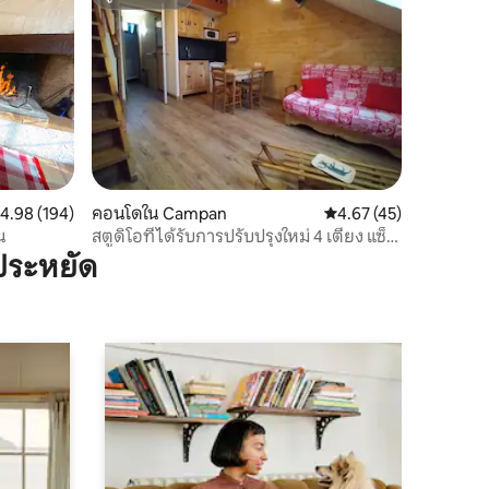
ซูเปอร์โฮสต์
ะแนนเฉลี่ย 4.98 จาก 5, 194 รีวิว
4.98 (194)
คอนโดใน Campan
คะแนนเฉลี่ย 4.67 จาก 5,
4.67 (45)
ปิน
สตูดิโอที่ได้รับการปรับปรุงใหม่ 4 เตียง แซ็ง-
มารี-เดอ-กองป็อง
ประหยัด