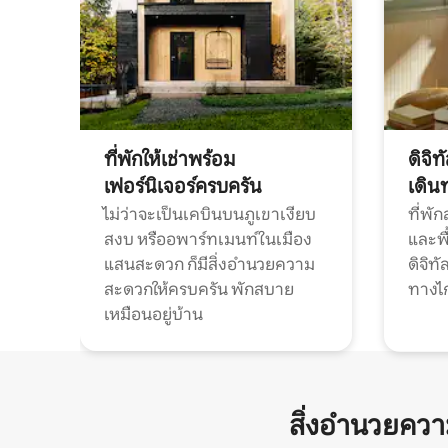
ที่พักให้เช่าพร้อม
ดิจิ
เฟอร์นิเจอร์ครบครัน
เดิน
ไม่ว่าจะเป็นเคบินบนภูเขาเงียบ
ที่พั
สงบ หรืออพาร์ทเมนท์ในเมือง
และพื
แสนสะดวก ก็มีสิ่งอำนวยความ
ดิจิ
สะดวกให้ครบครัน พักสบาย
ทางไ
เหมือนอยู่บ้าน
สิ่งอำนวยคว