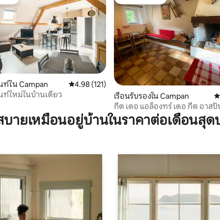
์ที่สุด
โดนใจเกสต์ที่สุด
27 รีวิว
นท์ใน Campan
คะแนนเฉลี่ย 4.98 จาก 5, 121 รีวิว
4.98 (121)
ท์ใหม่ในบ้านเดี่ยว
เรือนรับรองใน Campan
ค
กีต เดอ แอล็องทร์ เดอ กีต อาส
บายเหมือนอยู่บ้านในราคาต่อเดือนสุด