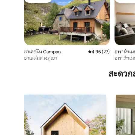
โดนใจเกสต์
โดนใจเกสต
ชาเลต์ใน Campan
คะแนนเฉลี่ย 4.96 จาก 5, 
4.96 (27)
อพาร์ทเม
ชาเลต์กลางภูเขา
อพาร์ทเมน
สะดวกส