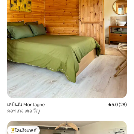
เคบินใน Montagne
คะแนนเฉลี่ย 5
5.0 (28)
คอทเทจ เดอ วีญ
โดนใจเกสต์
โดนใจเกสต์ที่สุด