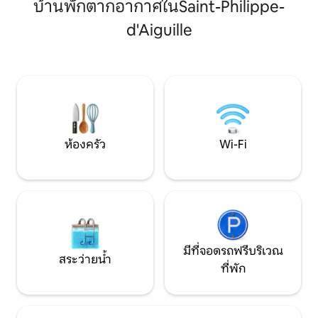
อีกด้านหนึ่ง พักผ
บ้านพักตากอากาศในSaint-Philippe-
ที่แท้จริง โธมัส ผู้จัดประสบการณ์และผู้ผลิต
ชมวิวทิวทัศน์ อ่าน 
ไวน์ท้องถิ่นของคุณเสนอการเยี่ยมชมห้อง
d'Aiguille
ไร่องุ่นและป่าที่อุ
ใต้ดินพร้อมไกด์และการชิมไวน์ตามคำขอ
อยู่เฉย ๆ และเพลิดเพลิน! เ
เพียง 5 นาทีจากแซ็งเตมีลียงและ 35 นาทีจา
สามหลังในที่พัก - A
กบอร์โด เป็นจุดเริ่มต้นที่สมบูรณ์แบบในการ
Sable
สัมผัสศิลปะแห่งการใช้ชีวิตในบอร์โด
ห้องครัว
Wi-Fi
มีที่จอดรถฟรีบริเวณ
สระว่ายน้ำ
ที่พัก