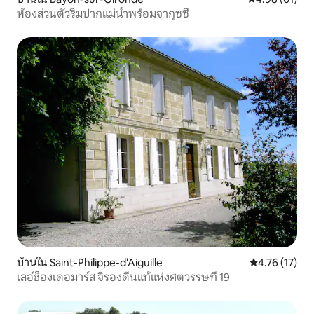
ห้องส่วนตัวริมปากแม่น้ำพร้อมจากุซซี่
บ้านใน Saint-Philippe-d'Aiguille
คะแนนเฉลี่ย 4.
4.76 (17)
เลอ์ช็องเดอมาร์ส จิรองดีนแท้แห่งศตวรรษที่ 19