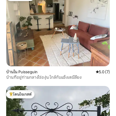
บ้านใน Puisseguin
คะแนนเฉลี่ย 
5.0 (7)
บ้านที่อยู่ท่ามกลางไร่องุ่น ใกล้กับแซ็งเตมีลียง
โดนใจเกสต์
โดนใจเกสต์ที่สุด