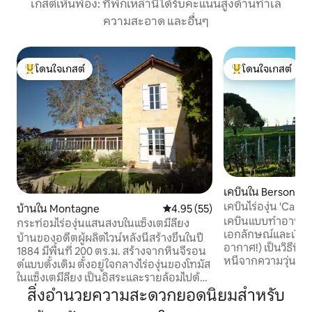
เกสต์เห็นพ้อง: ที่พักเหล่านี้ได้รับคะแนนสูงด้านทำเล
ความสะอาด และอื่นๆ
โดนใจเกสต์
โดนใจเกสต์
โดนใจเกสต์ที่สุด
โดนใจเกสต์ที่สุด
เคบินใน Berson
เคบินไร่องุ่น 'Calca
บ้านใน Montagne
คะแนนเฉลี่ย 4.95 จาก 5, 55 รีวิว
4.95 (55)
อากาศ
เคบินแบบทำอาหารเอง
กระท่อมไร่องุ่นแสนสงบในแซ็งเตมีลียง
เอกลักษณ์และเงียบส
บ้านของอดีตผู้ผลิตไวน์หลังนี้สร้างขึ้นในปี
อากาศ!) เป็นวิธีท
1884 มีพื้นที่ 200 ตร.ม. สร้างจากหินจีรอน
หนีจากความวุ่นวายใ
ด์แบบดั้งเดิม ตั้งอยู่ใจกลางไร่องุ่นของโทมัส
ช้า ๆ และผ่อนคลาย
ในแซ็งเตมีลียง เป็นอิสระและรายล้อมไปด้วย
ตัวและเงียบสงบแห่ง
ไร่องุ่น ผสมผสานเสน่ห์ทางประวัติศาสตร์
สิ่งอำนวยความสะดวกยอดนิยมสำหรับ
อยู่ด้านหนึ่งและมี
ความสะดวกสบายที่ทันสมัย และลักษณะ