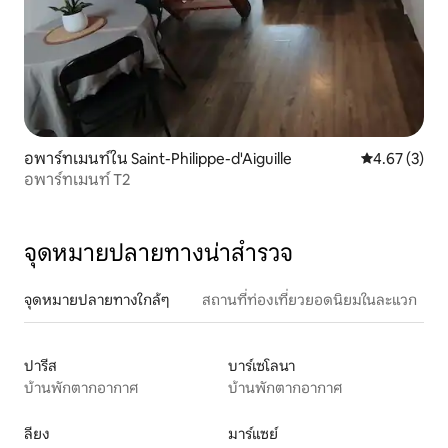
อพาร์ทเมนท์ใน Saint-Philippe-d'Aiguille
คะแนนเฉลี่ย 4
4.67 (3)
อพาร์ทเมนท์ T2
จุดหมายปลายทางน่าสำรวจ
จุดหมายปลายทางใกล้ๆ
สถานที่ท่องเที่ยวยอดนิยมในละแวก
ปารีส
บาร์เซโลนา
บ้านพักตากอากาศ
บ้านพักตากอากาศ
ลียง
มาร์แซย์