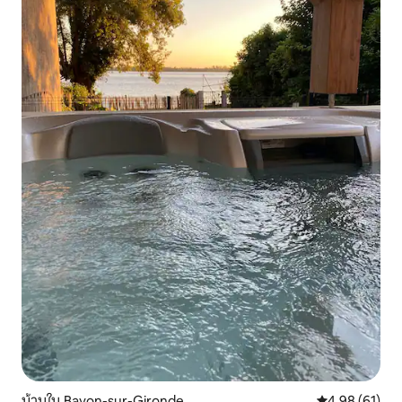
บ้านใน Bayon-sur-Gironde
คะแนนเฉลี่ย 4.
4.98 (61)