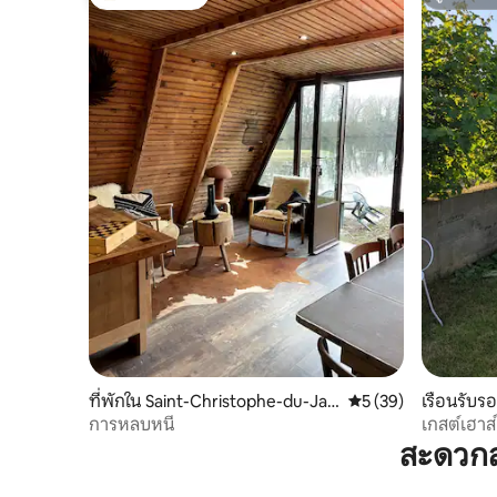
โดนใจเกสต์ที่สุด
ซูเปอร์โฮ
ที่พักใน Saint-Christophe-du-Ja
คะแนนเฉลี่ย 5 จาก 5, 
5 (39)
เรือนรับร
mbet
rthe
การหลบหนี
เกสต์เฮาส
สะดวกส