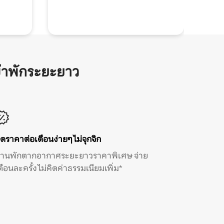
้าพักระยะยาว
ิดราคาต่อเดือนง่ายๆ ไม่จุกจิก
้านพักตากอากาศระยะยาวราคาพิเศษ จ่าย
ดือนละครั้ง ไม่คิดค่าธรรมเนียมเพิ่ม*