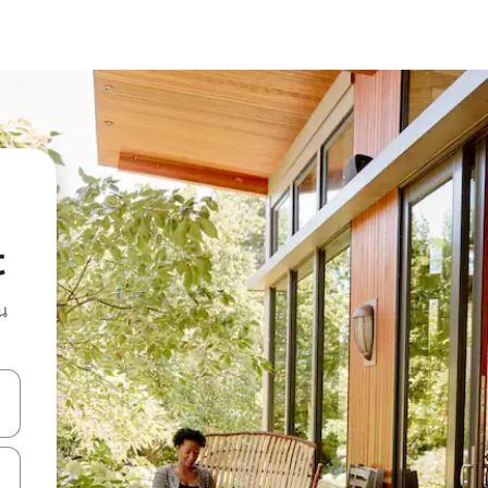
t
น
ลการค้นหา