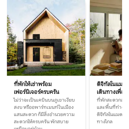
ที่พักให้เช่าพร้อม
ดิจิทัลโนแมด
เฟอร์นิเจอร์ครบครัน
เดินทางเพื่อ
ไม่ว่าจะเป็นเคบินบนภูเขาเงียบ
ที่พักสะดวกสบา
สงบ หรืออพาร์ทเมนท์ในเมือง
และพื้นที่ทำงา
แสนสะดวก ก็มีสิ่งอำนวยความ
ดิจิทัลโนแมดแ
สะดวกให้ครบครัน พักสบาย
ทางไกล
เหมือนอยู่บ้าน