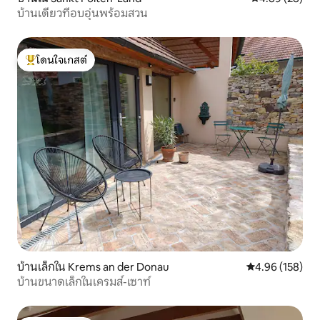
บ้านเดี่ยวที่อบอุ่นพร้อมสวน
โดนใจเกสต์
โดนใจเกสต์ที่สุด
บ้านเล็กใน Krems an der Donau
คะแนนเฉลี่ย 4.9
4.96 (158)
บ้านขนาดเล็กในเครมส์-เซาท์