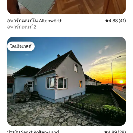
อพาร์ทเมนท์ใน Altenwörth
คะแนนเฉลี่ย 4.
4.88 (41)
อพาร์ทเมนท์ 2
โดนใจเกสต์
โดนใจเกสต์
บ้านใน Sankt Pölten-Land
คะแนนเฉลี่ย 4.
4.89 (28)