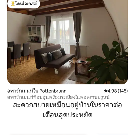
โดนใจเกสต์
โดนใจเกสต์ที่สุด
อพาร์ทเมนท์ใน Pottenbrunn
คะแนนเฉลี่ย 4.9
4.98 (145)
อพาร์ทเมนท์ที่อบอุ่นพร้อมระเบียงในพอตเทนบรุนน์
สะดวกสบายเหมือนอยู่บ้านในราคาต่อ
เดือนสุดประหยัด