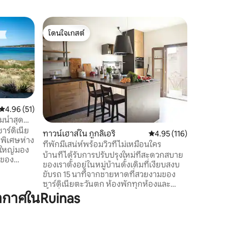
บ้านใน Silì
โดนใจเกสต์
โดนใจเก
บ้านเล็ก
โดนใจเกสต์
โดนใจเก
อพาร์ทเม
ห้องนั่งเ
เก้าอี้ 4
เหล็กไฟฟ้
ไมโครเวฟ เ
แข็ง ห้อ
ตู้เสื้อผ้า
คะแนนเฉลี่ย 4.96 จาก 5, 51 รีวิว
4.96 (51)
อาบน้ำเค
มน้ำสุด
และเครื่อ
ร์ดิเนีย
ทาวน์เฮาส์ใน กูกลิเอริ
คะแนนเฉลี่ย 4.95 จาก 5, 
4.95 (116)
คุณสามาร
ุดพิเศษห่าง
ที่พักมีเสน่ห์พร้อมวิวที่ไม่เหมือนใคร
ตลอดทั้ง
ดใหญ่มอง
บ้านที่ได้รับการปรับปรุงใหม่ที่สะดวกสบาย
วของ
ของเราตั้งอยู่ในหมู่บ้านดั้งเดิมที่เงียบสงบ
ับปรุง
ขับรถ 15 นาทีจากชายหาดที่สวยงามของ
อนคู่ 2
ซาร์ดิเนียตะวันตก ห้องพักทุกห้องและ
งน้ำเต็ม
พื้นที่กลางแจ้งมีวิวหมู่บ้านธรรมชาติหรือ
ากาศในRuinas
อมห้องครัว
ทะเลที่ไม่เหมือนใคร สัมผัสอาหารอร่อยการ
ัว เหมาะ
ชิมไวน์การตกปลาวัฒนธรรม Nuraghic
าดร้านค้า
โบราณงานฝีมือโยคะกอล์ฟการโต้คลื่นหรือ
เคียง