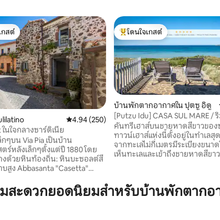
เกสต์
โดนใจเกสต์
์ที่สุด
โดนใจเกสต์ที่สุด
64 รีวิว
บ้านพักตากอากาศใน ปุตซู อิดู
[Putzu Idu] CASA SUL MARE / ริ
lilatino
คะแนนเฉลี่ย 4.94 จาก 5, 250 รีวิว
4.94 (250)
พิเศษ
คันทรีเฮาส์บนชายหาดสีขาวของซา
 ในใจกลางซาร์ดิเนีย
ทาวน์เฮาส์แห่งนี้ตั้งอยู่ในทำเลส
็กๆบน Via Pia เป็นบ้าน
จากทะเลไม่กี่เมตรมีระเบียงขนา
ตร์หลังเล็กๆตั้งแต่ปี 1880 โดย
เห็นทะเลและเข้าถึงชายหาดสีขา
างด้วยหินท้องถิ่น: หินบะซอลต์สี
Putzu Idu ได้โดยตรง ได้รับการปร
ูง Abbasanta "Casetta"
ตกแต่งและติดตั้งทุกอย่าง: ห้องน
ย่างดูเหมือนจะอยู่ในรูปแบบ
ห้องพร้อมเครื่องปรับอากาศ 2 ห้อ
หน้าต่างเล็กๆเตาอบขนมปังลาน
ามสะดวกยอดนิยมสำหรับบ้านพักตากอ
รูปแบบห้องนั่งเล่นขนาดใหญ่พร้
ระเบียงทางเข้าและที่จอดรถส่วนต
ี่ต้องการใช้ชีวิตในประสบการณ์
สำหรับนักเดินทางจากทั่วโลก ตล
ทสัมผัส (โดยเฉพาะอาหาร!) ใน
แผงขายหนังสือพิมพ์และบาร์ใกล้