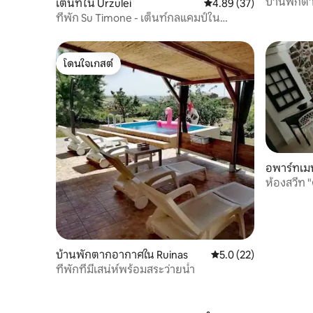
บ้านพักต
เต็นท์ใน Urzulei
คะแนนเฉลี่ย 4.89 จาก 5, 
4.89 (37)
ภูเขาและ
ที่พัก Su Timone - เต็นท์กลแคมป์ใน
Supramonte
โดนใจเกสต์
โดนใจเกสต์
อพาร์ทเมน
ห้องสวีท 
บ้านพักตากอากาศใน Ruinas
คะแนนเฉลี่ย 5.0 จาก 5,
5.0 (22)
ที่พักที่มีเสน่ห์พร้อมสระว่ายน้ำ