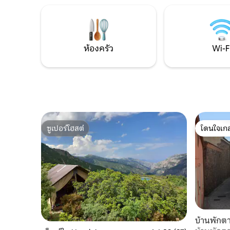
ส่วนที่ไม่
ทะเลที่รา
ที่แท้จริง
ห้องครัว
Wi-F
ซูเปอร์โฮสต์
โดนใจเกส
ซูเปอร์โฮสต์
โดนใจเกส
บ้านพักตา