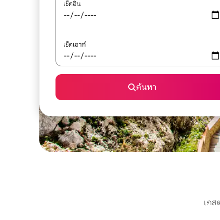
เช็คอิน
เช็คเอาท์
ค้นหา
เกสต