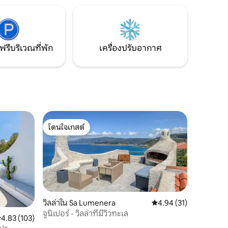
สิ่งอื่นใดที่คุณต้องการ เราจะช่วยจัดการให้
หากบ้านหลังนี้ไม่ว่างให้ดูบ้านหลังอื่นของ
เราโดยคลิกที่รูปของโจนาธาน
ฟรีบริเวณที่พัก
เครื่องปรับอากาศ
โดนใจเกสต์
โดนใจเกสต์
วิลล่าใน Sa Lumenera
คะแนนเฉลี่ย 4.94 จาก 5,
4.94 (31)
จูนิเปอร์ - วิลล่าที่มีวิวทะเล
ะแนนเฉลี่ย 4.83 จาก 5, 103 รีวิว
4.83 (103)