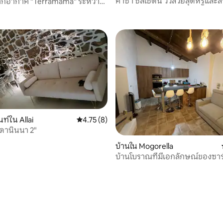
คาซา ซัลเซดีน วิวสวยสุดหรูและ
ากอากาศ "Terramama" ระหว่าง
37 รีวิว
ทะเล P3564
ท์ใน Allai
คะแนนเฉลี่ย 4.75 จาก 5, 8 รีวิว
4.75 (8)
"ดานินนา 2"
บ้านใน Mogorella
บ้านโบราณที่มีเอกลักษณ์ของซาร
ตะวันออกเฉียงใต้ของออริสตาโน
 22 รีวิว