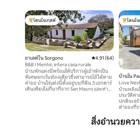
โดนใจเกสต์
โดนใจ
โดนใจเกสต์ที่สุด
โดนใจเกสต
ชาเลต์ใน Sorgono
คะแนนเฉลี่ย 4.91 จาก 5, 
4.91 (64)
B&B I Menhir, intera casa rurale
บ้านพักแห่งนี้พร้อมให้บริการผู้เข้าพักเป็น
บ้านใน Pau
พิเศษยกเว้นห้องเดียวซึ่งสามารถใช้ได้ตาม
Love Nest
คำขอ บ้านไร่แห่งนี้ตั้งอยู่บนที่ดิน 3 เฮกตาร์
เดินเพียงไม่กี่นาทีจาก San Mauro และห่าง
บ้านหลังเล
จากอุทยานโบราณคดี "Biru และ concas"
ประวัติศาส
ประมาณ 400 เมตรโดยมี Menhirs ที่มีชื่อ
ปกติจะสร้
เสียง 3,300 BC ความเป็นท้องถิ่นที่อุดมไป
ดำของที่ราบส
ด้วยทุ่งหญ้าป่าและไร่องุ่นเหมาะสำหรับการ
เพราะทุกอ
เพลิดเพลินกับธรรมชาติและโบราณคดี
เล็กๆ... 
สิ่งอำนวยคว
นอกจากนี้ยังมีทัวร์แบบมีไกด์อาหารแบบ
บ้าน รังรักที่สะดวกสบายและอบอุ่นเหมาะ
ดั้งเดิมที่มาพร้อมกับไวน์ท้องถิ่นที่ยอดเยี่ยม
สำหรับผู้ท
ทางประสา