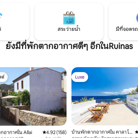
ค่อยมีคนรู้จักของซาร์ดิเนียซึ่งสลับ
บเนินเขาและภูเขาและประเพณี
i
สระว่ายน้ำ
มีที่จอดรถ
ยังมีที่พักตากอากาศดีๆ อีกในRuinas
ต์
Luxe
ต์
Luxe
บ้านพักตากอากาศใน คาลา โก
ค
กอากาศใน Allai
คะแนนเฉลี่ย 4.92 จาก 5, 158 รีวิว
4.92 (158)
โนเน