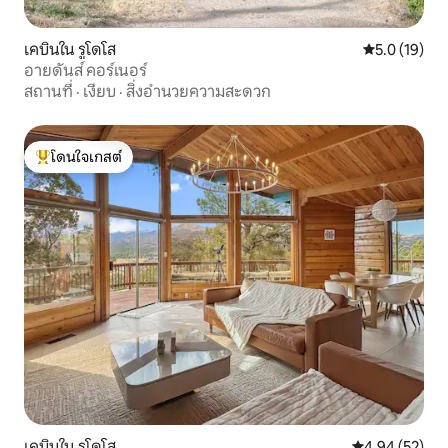
เคบินใน รูโดโส
คะแนนเฉลี่ย 5
5.0 (19)
อายดันส์ คอร์เนอร์
สถานที่
·
เงียบ
·
สิ่งอำนวยความสะดวก
โดนใจเกสต์
โดนใจเกสต์ที่สุด
เคบินใน รูโดโส
คะแนนเฉลี่ย 4.
4.94 (52)