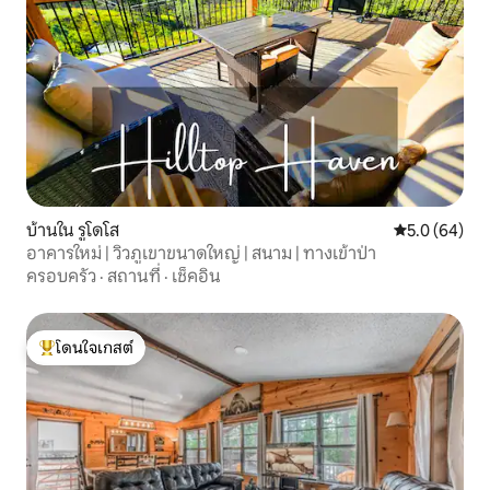
บ้านใน รูโดโส
คะแนนเฉลี่ย 5
5.0 (64)
อาคารใหม่ | วิวภูเขาขนาดใหญ่ | สนาม | ทางเข้าป่า
ครอบครัว
·
สถานที่
·
เช็คอิน
โดนใจเกสต์
โดนใจเกสต์ที่สุด