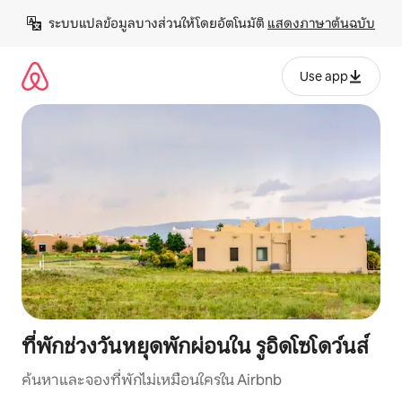
ข้าม
ระบบแปลข้อมูลบางส่วนให้โดยอัตโนมัติ 
แสดงภาษาต้นฉบับ
ไป
ยัง
เนื้อหา
Use app
ที่พักช่วงวันหยุดพักผ่อนใน รูอิดโซโดว์นส์
ค้นหาและจองที่พักไม่เหมือนใครใน Airbnb