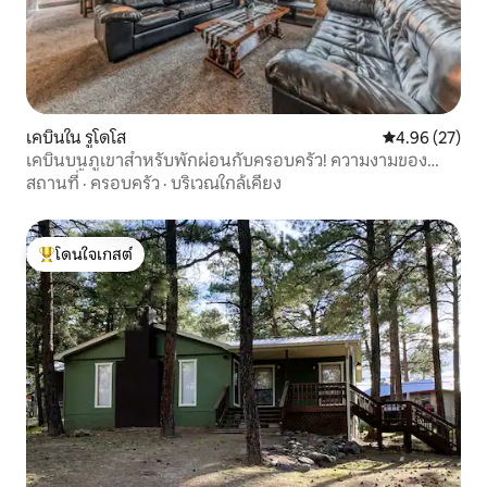
เคบินใน รูโดโส
คะแนนเฉลี่ย 4.
4.96 (27)
เคบินบนภูเขาสำหรับพักผ่อนกับครอบครัว! ความงามของ
หุบเขาชั้นบน
สถานที่
·
ครอบครัว
·
บริเวณใกล้เคียง
โดนใจเกสต์
โดนใจเกสต์ที่สุด