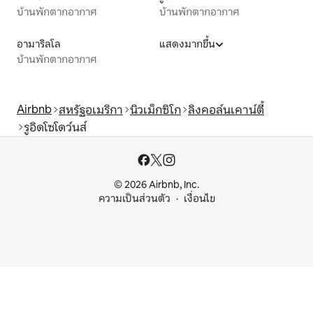
บ้านพักตากอากาศ
บ้านพักตากอากาศ
อามาริลโล
แสดงมากขึ้น
บ้านพักตากอากาศ
Airbnb
สหรัฐอเมริกา
นิวเม็กซิโก
ลิงคอล์นเคาน์ตี้
รูอิดโซโดว์นส์
© 2026 Airbnb, Inc.
ความเป็นส่วนตัว
เงื่อนไข