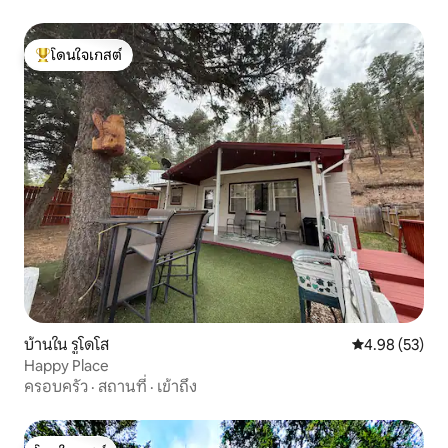
โดนใจเกสต์
โดนใจเกสต์ที่สุด
บ้านใน รูโดโส
คะแนนเฉลี่ย 4.
4.98 (53)
Happy Place
ครอบครัว
·
สถานที่
·
เข้าถึง