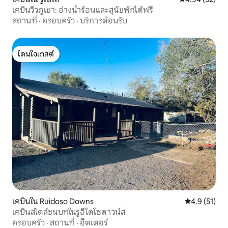
เคบินวิวภูเขา: อ่างน้ำร้อนและสุนัขพักได้ฟรี
สถานที่
·
ครอบครัว
·
บริการต้อนรับ
โดนใจเกสต์
โดนใจเกสต์
เคบินใน Ruidoso Downs
คะแนนเฉลี่ย 4
4.9 (51)
เคบินสไตล์ชนบทในรูอีโดโซดาวน์ส
ครอบครัว
·
สถานที่
·
ฮีตเตอร์