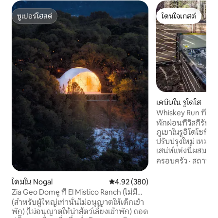
ซูเปอร์โฮสต์
โดนใจเกสต์
ซูเปอร์โฮสต์
โดนใจเกสต์
เคบินใน รูโดโส
Whiskey Run ที่พัก
ร้อน + เดินไปยังตัวเ
พักผ่อนที่วิสกี้รัน
ภูเขาในรูอิโดโซที่อ
ปรับปรุงใหม่ เหมาะสำ
เสน่ห์แห่งนี้ผส
เข้ากับความสะดวก
ครอบครัว
·
สถานที่
ที่ยอดเยี่ยมซึ่งเดิน
อาหาร และสถานที่ท่
โดมใน Nogal
คะแนนเฉลี่ย 4.92 จาก 5, 380 รีวิว
4.92 (380)
เพลิดเพลินกับยามเ
Zia Geo Dome ที่ El Mistico Ranch (ไม่มี
น้ำร้อนส่วนตัวใต้ด
เด็กหรือสัตว์เลี้ยง)
(สำหรับผู้ใหญ่เท่านั้นไม่อนุญาตให้เด็กเข้า
เช่น กวางและกวางเ
พัก) (ไม่อนุญาตให้นำสัตว์เลี้ยงเข้าพัก) ถอด
เตาผิงหลังจากผจญภ