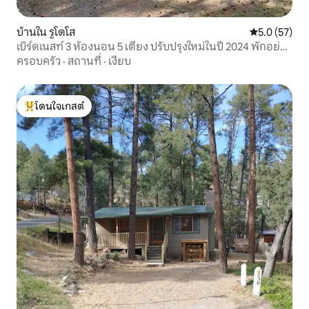
บ้านใน รูโดโส
คะแนนเฉลี่ย 5
5.0 (57)
เบิร์ดเนสท์ 3 ห้องนอน 5 เตียง ปรับปรุงใหม่ในปี 2024 พักอย่าง
เงียบสงบ!
ครอบครัว
·
สถานที่
·
เงียบ
โดนใจเกสต์
โดนใจเกสต์ที่สุด