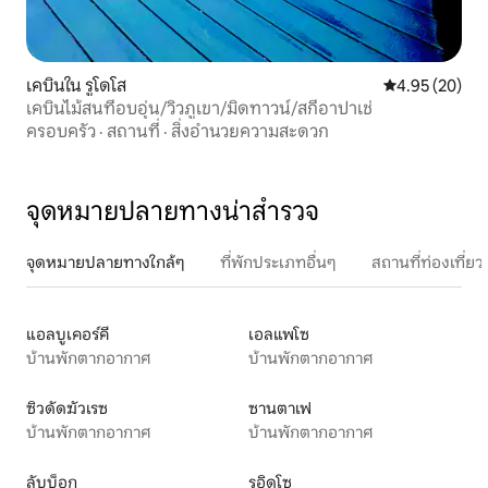
เคบินใน รูโดโส
คะแนนเฉลี่ย 4.
4.95 (20)
เคบินไม้สนที่อบอุ่น/วิวภูเขา/มิดทาวน์/สกีอาปาเช่
ครอบครัว
·
สถานที่
·
สิ่งอำนวยความสะดวก
จุดหมายปลายทางน่าสำรวจ
จุดหมายปลายทางใกล้ๆ
ที่พักประเภทอื่นๆ
สถานที่ท่องเที่
แอลบูเคอร์คี
เอลแพโซ
บ้านพักตากอากาศ
บ้านพักตากอากาศ
ซิวดัดฆัวเรซ
ซานตาเฟ
บ้านพักตากอากาศ
บ้านพักตากอากาศ
ลับบ็อก
รูอิดโซ