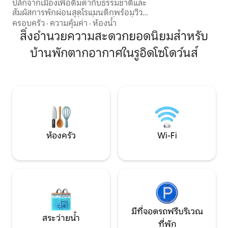
ปลั๊กจากเมืองเพื่อดื่มด่ำกับธรรมชาติและ
ห้องครัวที่มีอุปก
สัมผัสการพักผ่อนสุดโรแมนติกพร้อมวิว
พร้อมบาร์บีคิว และ
พระอาทิตย์ตกดินที่น่าตื่นตาตื่นใจที่ ZIA
ครอบครัว
·
ความคุ้มค่า
·
ห้องน้ำ
ๆ เพื่อความบันเทิงเพ
Geo Dome ของเราที่ El Mistico Ranch El
สิ่งอำนวยความสะดวกยอดนิยมสำหรับ
Mistico Ranch ประกอบด้วยพื้นที่ทะเล
บ้านพักตากอากาศในรูอิดโซโดว์นส์
ทรายสูงตามธรรมชาติ 30 เอเคอร์พร้อมน้ำ
ในฤดูใบไม้ผลิตามธรรมชาติซึ่งอยู่ใกล้กับป่า
สงวนแห่งชาติลินคอล์นในฐานะเพื่อนบ้าน
ของเรา สภาพภูมิอากาศที่นี่ไม่รุนแรงและ
ที่พักแห่งนี้เต็มไปด้วยต้นสนพินอนจูนิเปอร์
และกระบองเพชรหลากหลายชนิด
เพลิดเพลินกับการดูดาวท่ามกลาง
ธรรมชาติ!
ห้องครัว
Wi-Fi
มีที่จอดรถฟรีบริเวณ
สระว่ายน้ำ
ที่พัก