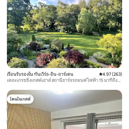
เรือนรับรองใน ทันเวิร์ธ-อิน-อาร์เดน
คะแนนเฉลี่ย 4.9
4.97 (263)
เดอะเกรซซิ่งเกสต์เฮาส์ สถานีชาร์จรถยนต์ไฟฟ้า 15 นาทีถึง
BHX/NEC
โดนใจเกสต์
โดนใจเกสต์