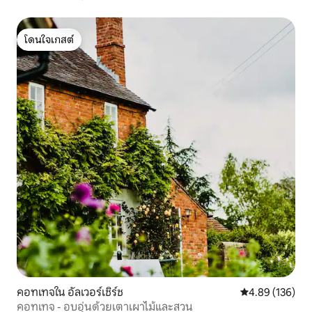
โดนใจเกสต์
โดนใจเกสต์
คอทเทจใน อัลเวอร์เชิร์ช
คะแนนเฉลี่ย 4.8
4.89 (136)
คอทเทจ - อบอุ่นด้วยเตาเผาไม้และสวน