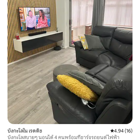
บังกะโลใน เรดดิช
คะแนนเฉลี่ย 4.
4.94 (16)
บังกะโลสบายๆ นอนได้ 4 คนพร้อมที่ชาร์จรถยนต์ไฟฟ้า