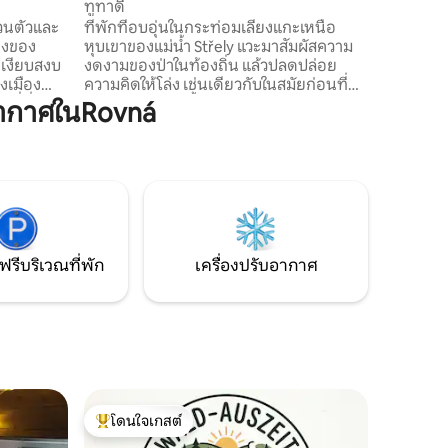
ทูทาดี
่วนตัวและ
ที่พักที่อบอุ่นในกระท่อมเลี้ยงแกะเหนือ
ืองของ
หุบเขาของแม่น้ำ Střely แวะมาสัมผัสความ
ี่เงียบสงบ
งดงามของป่าในท้องถิ่น แล้วปลดปล่อย
งเมือง
ความคิดให้โล่ง เช่นเดียวกับในสมัยก่อนที่
ี่ที่
ไม่มีไฟฟ้าและมีน้ำอุ่นแบบใช้มือ คุณสามารถ
ากาศในRovná
จากภาระ
ลองใช้วิธีช้าๆ ในการ “เป็น” ได้ ไม่ต้องกังวล
ของเมือง
ทุกอย่างได้รับการจัดเตรียมไว้เพื่อไม่ให้
ห์ที่โรแมน
รบกวนความสะดวกสบายของคุณ ในวันที่
์ฟอยู่ใกล้ๆ
อากาศหนาวไม่มีอะไรต้องกังวลเตากระท่อม
้วยป่าไม้
เลี้ยงแกะใหม่จะร้อนอย่างสวยงามและน้ำก็
ินที่
ไม่ไหลออกมาจากน้ำแต่ก็ยังพร้อมสำหรับ
นทางไปยัง
คุณ😊 ตามข้อตกลง สามารถจัดเตรียม
มล์อยู่
อาหารเช้าในตะกร้าพร้อมการจัดส่งได้
ฟรีบริเวณที่พัก
เครื่องปรับอากาศ
โดนใจเกสต์
โดนใจเกสต์ที่สุด