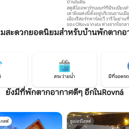
นศตวรรษที่ 17 บน Airbnb Stráž
บ้านในฝัน
.5*
สตูดิโออพาร์ทเมนท์ที่มีระเบียงส
เตาผิงแห่งนี้ตั้งอยู่บริเวณชานเม
เมืองรีสอร์ทคาร์ลอวี วารี ในย่านท
ของ Olšová Vrata ห่างจากใจกลา
ประมาณ 10 นาทีโดยรถยนต์ สถานท
วามสะดวกยอดนิยมสำหรับบ้านพักตากอ
สมบูรณ์แบบสำหรับการพักผ่อน
หน้าที่ประจำวันและความวุ่นวาย
ใหญ่ หรือสำหรับวันหยุดสุดสัปดา
ติก สำหรับผู้รักกอล์ฟ มีสนามกอล
บริเวณรอบๆ คาร์ลสบาดล้อมรอบด
ที่คุณสามารถเพลิดเพลินกับการเด
สวยงาม นอกจากนี้ยังสามารถเดิ
ใจกลางเมืองได้โดยรถเมล์ ป้ายรถเ
i
สระว่ายน้ำ
มีที่จอดรถ
ห่างจากที่พัก บ้าน
ยังมีที่พักตากอากาศดีๆ อีกในRovná
เกสต์
ซูเปอร์โฮสต์
์ที่สุด
ซูเปอร์โฮสต์