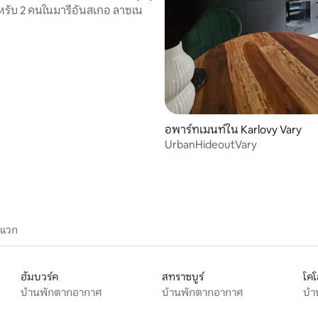
หรับ 2 คนในมารีอันสเกอ ลาซเน
34 รีวิว
อพาร์ทเมนท์ใน Karlovy Vary
UrbanHideoutVary
ะแวก
ฮัมบวร์ค
สทราซบูร์
โค
บ้านพักตากอากาศ
บ้านพักตากอากาศ
บ้