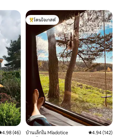
บ้านใน Š
โดนใจเกสต์
โดนใจ
บ้านพักผ
โดนใจเกสต์ที่สุด
โดนใจเกส
MRNULA
บ้านพักต
น่าและอ่
เหมาะสำห
มองหาคว
ประสบการ
ห้องครัวท
เล่นพร้อม
และอ่างน้
แบบ มีระเบียงพร้อมพื้นที่นั่งเล่นสำหรับพัก
ผ่อนและเล
มุมเด็ก เ
และพักผ่อ
ใกล้บ้าน 
คะแนนเฉลี่ย 4.98 จาก 5, 46 รีวิว
4.98 (46)
บ้านเล็กใน Mladotice
คะแนนเฉลี่ย 4.94 จาก 5, 
4.94 (142)