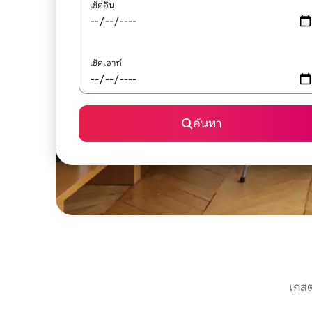
เช็คอิน
เช็คเอาท์
ค้นหา
เกสต