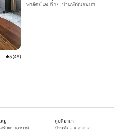
พาลิตซ์ เลขที่ 17 - บ้านพักในชนบท
คะแนนเฉลี่ย 5 จาก 5, 49 รีวิว
5 (49)
โลญ
ลูบลิยานา
านพักตากอากาศ
บ้านพักตากอากาศ