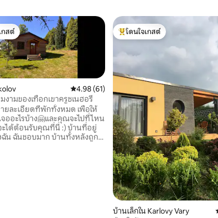
เกสต์
โดนใจเกสต์
์ที่สุด
โดนใจเกสต์ที่สุด
kolov
คะแนนเฉลี่ย 4.98 จาก 5, 61 รีวิว
4.98 (61)
มงามของเทือกเขาครูชเนฮอรี
ยละเอียดที่พักทั้งหมด เพื่อให้
จะเจออะไรบ้าง🤗และคุณจะไปที่ไหน
01 รีวิว
ะได้ต้อนรับคุณที่นี่ :) บ้านที่อยู่
ฉัน ฉันชอบมาก บ้านทั้งหลังถูก
ปด้วยมือ ฉันรักทุกสกรูในบ้าน
พักแห่งนี้อยู่ในเมืองที่มีพื้นที่สิ่ง
ขนาดเล็ก มีบ้านไม่กี่หลังและสวน
ที่นี่ไม่ใช่สถานที่เงียบสงบในป่า! อยู่
ที่ซึ่งคุณสามารถออกไปสัมผัส
ได้แล้ว สามารถจองจักรยานไฟฟ้า
 (ต้องทำอย่างทันท่วงที) ❤️ข้อ
 RÁJ สำหรับไม่เกิน 8 คน ชาโตว์
บ้านเล็กใน Karlovy Vary