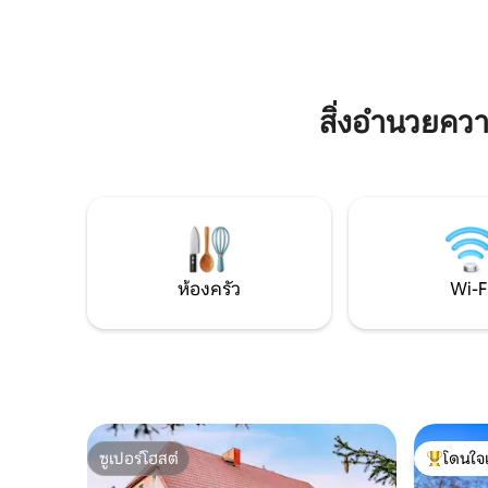
ขนาดเล็กใ
พร้อมเน็ตฟลิกซ์ แอปเปิลทีวี และราย
nad Ohří..
ละเอียดการตกแต่งภายในที่คัดสรรมาอย่าง
พิถีพิถัน เพื่อช่วยให้คุณรู้สึกเหมือนอยู่บ้าน
ตั้งแต่วินาทีที่มาถึง อพาร์ทเมนท์ตั้งอยู่
ใจกลางเมืองคาร์โลวี วารี อยู่ในระยะเดินถึง
ได้สะดวกจากทางเดินสปาที่มีชื่อเสียง ร้าน
สิ่งอำนวยค
กาแฟ ร้านอาหาร และสถานที่ท่องเที่ยวใน
ท้องถิ่น ในขณะเดียวกันก็ยังคงเป็นที่พักที่
เงียบสงบและผ่อนคลายเพื่อพักผ่อนหลัง
จากสำรวจเมือง เพื่อความสะดวกของคุณ
เรามีบริการเช็คอินด้วยตนเองแบบไร้สัมผัสที่
ง่ายดาย เพื่อให้คุณมาถึงได้ทุกเมื่ออย่าง
ยืดหยุ่นเต็มที่ ทีมของเราพร้อมให้บริการ
ออนไลน์เสมอและยินดีช่วยเหลือด้วยคำ
ห้องครัว
Wi-F
แนะนำ คำถาม หรือสิ่งใดก็ตามที่คุณอาจ
ต้องการระหว่างการเข้าพัก เราสร้างที่พัก
เหล่านี้โดยใส่ใจในทุกรายละเอียด เพื่อให้การ
เข้าพักของคุณรู้สึกสะดวกสบาย ผ่อนคลาย
และน่าจดจำ ไม่ว่าคุณจะมาเยือนคาร์โลวี
วารีเพื่อการพักผ่อน การทำงาน สุขภาพ
หรือการพักผ่อนระยะยาว
ซูเปอร์โฮสต์
โดนใจ
ซูเปอร์โฮสต์
โดนใจเกสต