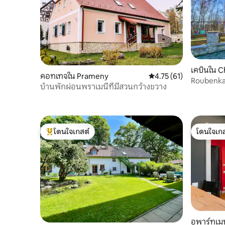
เคบินใน 
คอทเทจใน Prameny
คะแนนเฉลี่ย 4.75 จาก 5,
4.75 (61)
Roubenka 
บ้านพักผ่อนพราเมนีที่มีสวนกว้างขวาง
อากาศ
โดนใจเกสต์
โดนใจเกส
โดนใจเกสต์ที่สุด
โดนใจเกส
อพาร์ทเม