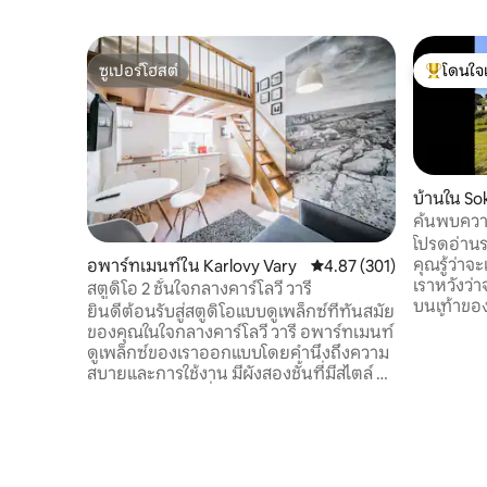
ซูเปอร์โฮสต์
โดนใจ
ซูเปอร์โฮสต์
โดนใจเกสต
บ้านใน So
ค้นพบควา
โปรดอ่านรา
คุณรู้ว่า
อพาร์ทเมนท์ใน Karlovy Vary
คะแนนเฉลี่ย 4.87 จาก 5, 3
4.87 (301)
เราหวังว่าจ
สตูดิโอ 2 ชั้นใจกลางคาร์โลวี วารี
บนเท้าของ
ยินดีต้อนรับสู่สตูดิโอแบบดูเพล็กซ์ที่ทันสมัย
ขนขึ้นเขาไ
ของคุณในใจกลางคาร์โลวี วารี อพาร์ทเมนท์
หลังนี้ บ้าน
ดูเพล็กซ์ของเราออกแบบโดยคำนึงถึงความ
ปลูกสร้าง
สบายและการใช้งาน มีผังสองชั้นที่มีสไตล์ ซึ่ง
อยู่ใกล้ ๆ 
สร้างบรรยากาศที่กว้างขวางแต่อบอุ่น
ชานเมือง 
เหมาะสำหรับการพักผ่อนในเมืองระยะสั้น
ธรรมชาติ
และการเข้าพักระยะยาว ห้องชุดแต่ละห้องมี
ล่วงหน้าได้
ห้องครัวที่มีอุปกรณ์ครบครัน พื้นที่นอนที่
เสนอที่พัก
สะดวกสบาย Wi-Fi ความเร็วสูง สมาร์ททีวี