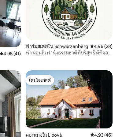
ฟาร์มสเตย์ใน Schwarzenberg
คะแนนเฉลี่ย 4.96 จาก 5,
4.96 (28)
พักผ่อนในฟาร์มธรรมชาติที่บริสุทธิ์ มีที่จอด
คะแนนเฉลี่ย 4.95 จาก 5, 41 รีวิว
4.95 (41)
รถ
โดนใจเกสต์
โดนใจเกสต์
คอทเทจใน Lipová
คะแนนเฉลี่ย 4.93 จาก 5,
4.93 (46)