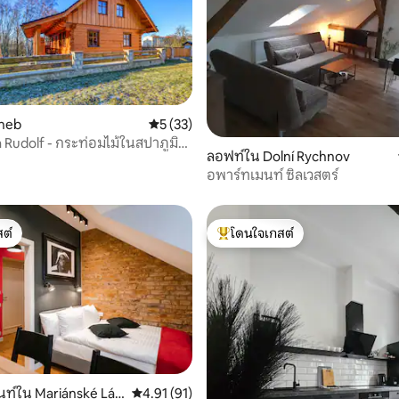
Cheb
คะแนนเฉลี่ย 5 จาก 5, 33 รีวิว
5 (33)
 61 รีวิว
Rudolf - กระท่อมไม้ในสปาภูมิ
ลอฟท์ใน Dolní Rychnov
อพาร์ทเมนท์ ซิลเวสตร์
ต์
โดนใจเกสต์
ต์
โดนใจเกสต์ที่สุด
นท์ใน Mariánské Láz
คะแนนเฉลี่ย 4.91 จาก 5, 91 รีวิว
4.91 (91)