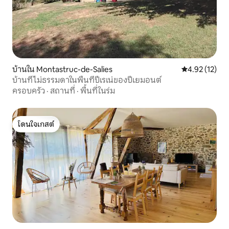
บ้านใน Montastruc-de-Salies
คะแนนเฉลี่ย 4.
4.92 (12)
บ้านที่ไม่ธรรมดาในพื้นที่ปีเรเน่ของปีเยมอนต์
ครอบครัว
·
สถานที่
·
พื้นที่ในร่ม
โดนใจเกสต์
โดนใจเกสต์