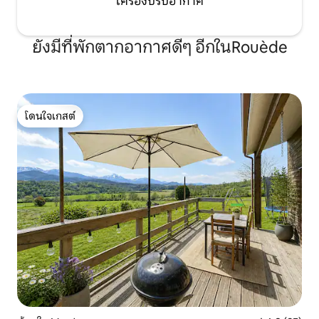
เครื่องปรับอากาศ
ยังมีที่พักตากอากาศดีๆ อีกในRouède
โดนใจเกสต์
โดนใจเกสต์