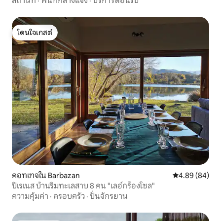
สถานที่
·
พื้นที่กลางแจ้ง
·
บริการต้อนรับ
โดนใจเกสต์
โดนใจเกสต์
คอทเทจใน Barbazan
คะแนนเฉลี่ย 4.8
4.89 (84)
ปิเรเนส บ้านริมทะเลสาบ 8 คน "เลอ์กร็องโซล"
ความคุ้มค่า
·
ครอบครัว
·
ปั่นจักรยาน