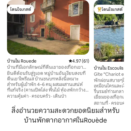
โดนใจเกสต์
โดนใจเกสต์
โดนใจเกสต์
โดนใจเกสต์ที่สุด
บ้านใน Rouede
คะแนนเฉลี่ย 4.97 จาก 5, 61 รีวิว
4.97 (61)
บ้านที่มีเอกลักษณ์ที่ตีนเขาของเทือกเขา
บ้านใน Escoulis
พิเรนีส
ยินดีต้อนรับสู่รูเอด หมู่บ้านอันเงียบสงบที่
Gïte “Chariot en b
ตีนเขาไพรีเนส บ้านชนบทหลังนี้เหมาะ
พักผ่อนสบายๆในสถา
สำหรับผู้เข้าพัก 4–6 คน ผสมผสานเสน่ห์
เหมือนใครและเงียบ
ที่แท้จริง (คานเปิดโล่ง พื้นไม้ ห้องพักกว้าง
รื่นรมย์ท่ามกลางธ
ขวาง) กับความสะดวกสบายที่ทันสมัย
ความคุ้มค่า
·
ครอบครัว
·
เดินป่า
เยี่ยมของเทือกเขาพ
(เครื่องปรับอากาศแบบรีเวอร์ซิเบิล) ห้อง
และเส้นทางปั่นจั
สถานที่
·
ครอบครัว
นอน 4 ห้อง สวน และระเบียงที่มองเห็นวิว
ว่ายน้ำที่ยอดเยี่ยม
สิ่งอำนวยความสะดวกยอดนิยมสำหรับ
เทือกเขาไพรีเนส รองรับผู้เข้าพักได้สูงสุด 8
ว่ายน้ำธรรมชาติของเรา นอกจา
คน 1 ห้องน้ำ ห้องครัวที่มีอุปกรณ์ครบครัน
บ้านพักตากอากาศในRouède
สามารถเดินทางไปยั
แต่ไม่มีเครื่องล้างจานเนื่องจากรูปแบบของ
ของตูลูสได้ภายใน 4
ห้อง สถานที่ที่สมบูรณ์แบบสำหรับการชะลอ
ที่มีตลาดฝรั่งเศสดีๆอยู่ใกล้