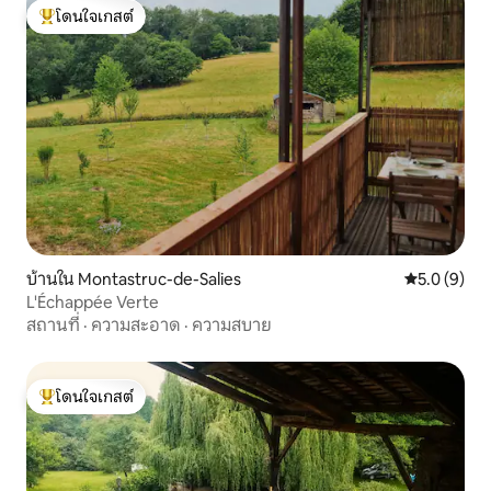
โดนใจเกสต์
โดนใจเกสต์ที่สุด
บ้านใน Montastruc-de-Salies
คะแนนเฉลี่ย 
5.0 (9)
L'Échappée Verte
สถานที่
·
ความสะอาด
·
ความสบาย
โดนใจเกสต์
โดนใจเกสต์ที่สุด