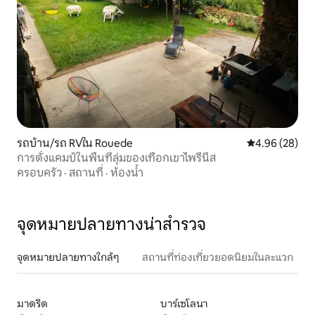
รถบ้าน/รถ RVใน Rouede
คะแนนเฉลี่ย 4.
4.96 (28)
การตั้งแคมป์ในพื้นที่ลุ่มของเทือกเขาไพรีนีส
ครอบครัว
·
สถานที่
·
ห้องน้ำ
จุดหมายปลายทางน่าสำรวจ
จุดหมายปลายทางใกล้ๆ
สถานที่ท่องเที่ยวยอดนิยมในละแวก
มาดริด
บาร์เซโลนา