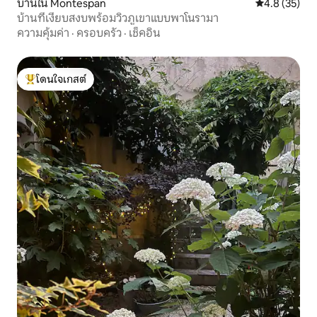
บ้านใน Montespan
คะแนนเฉลี่ย 4
4.8 (35)
บ้านที่เงียบสงบพร้อมวิวภูเขาแบบพาโนรามา
ความคุ้มค่า
·
ครอบครัว
·
เช็คอิน
โดนใจเกสต์
โดนใจเกสต์ที่สุด