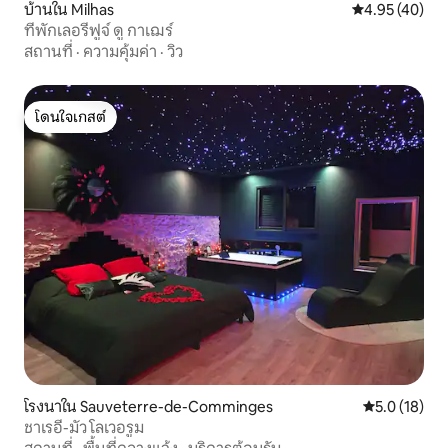
บ้านใน Milhas
คะแนนเฉลี่ย 4.
4.95 (40)
ที่พักเลอรีฟูจ์ ดู กาเฌร์
สถานที่
·
ความคุ้มค่า
·
วิว
โดนใจเกสต์
โดนใจเกสต์
โรงนาใน Sauveterre-de-Comminges
คะแนนเฉลี่ย 5
5.0 (18)
ชาเรอี-มัว โลเวอรูม