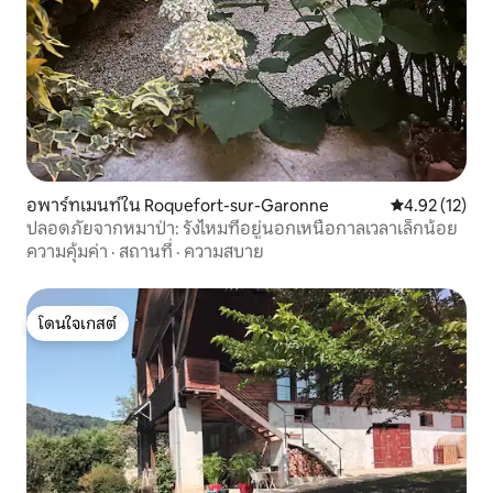
อพาร์ทเมนท์ใน Roquefort-sur-Garonne
คะแนนเฉลี่ย 4.
4.92 (12)
ปลอดภัยจากหมาป่า: รังไหมที่อยู่นอกเหนือกาลเวลาเล็กน้อย
ความคุ้มค่า
·
สถานที่
·
ความสบาย
โดนใจเกสต์
โดนใจเกสต์