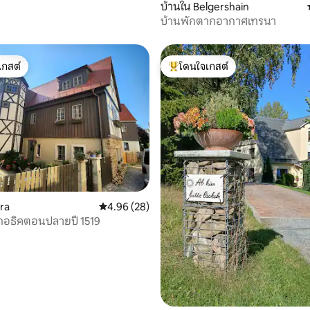
บ้านใน Belgershain
บ้านพักตากอากาศเทรนา
เกสต์
โดนใจเกสต์
์ที่สุด
โดนใจเกสต์ที่สุด
 13 รีวิว
ra
คะแนนเฉลี่ย 4.96 จาก 5, 28 รีวิว
4.96 (28)
์กอธิคตอนปลายปี 1519