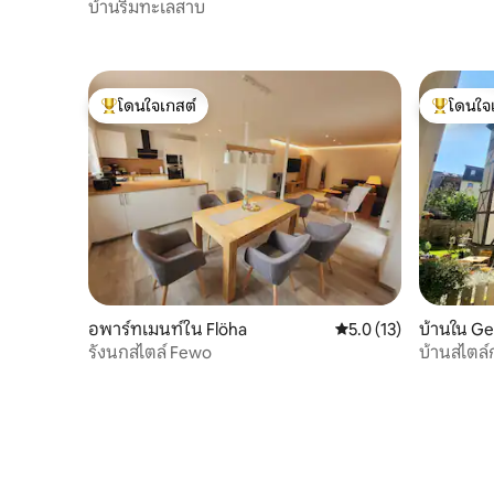
n
บ้านริมทะเลสาบ
โดนใจเกสต์
โดนใจ
โดนใจเกสต์ที่สุด
โดนใจเกสต
อพาร์ทเมนท์ใน Flöha
คะแนนเฉลี่ย 5.0 จาก 5,
5.0 (13)
บ้านใน Ge
รังนกสไตล์ Fewo
บ้านสไตล