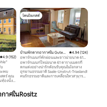
หอคอยใน 
โดนใจเกสต์
โดนใจเก
น้ำท่วมที
โดนใจเกสต์
โดนใจเก
บ้านพัก
สถานที่พั
สวยงามเห
ในซาวน่าห
เตาไฟ บาร์
ล่าง: ห้อ
ห้องครัว
บ้านพักตากอากาศใน Guten
คะแนนเฉลี่ย 4.94 จาก 5, 
4.94 (124)
ใหญ่และเ
คะแนนเฉลี่ย 4.9 จาก 5, 152 รีวิว
4.9 (152)
born
อพาร์ทเมนท์พักผ่อนและซาวน่าขนาด 61
หลังคามีพื
ühle”
ตร.ม.
อพาร์ทเมนท์ใหม่ขนาด 61 ตารางเมตรที่
ขนาดใหญ่ 
ับ
ตกแต่งอย่างน่ารักต้อนรับคุณในใจกลาง
กระจก – 
ณจะพบ
อุทยานธรรมชาติ Saale-Unstrut-Triasland!
าสตร์ คุณ
คนรักธรรมชาติและการเคลื่อนไหวสามารถ
ห้องนั่ง
ผ่อนคลายจิตวิญญาณของพวกเขาที่นี่และ
พิ่มเตียง
พบการผ่อนคลายในขณะที่เดินป่าและขี่
็นเตียง
จักรยาน ในฤดูที่อากาศอบอุ่นคุณสามารถ
ากาศในRositz
ล็กและเล็ก
เพลิดเพลินไปกับภูมิภาคไวน์บน White
์ครบครัน
Elster ไม่ว่าจะเป็นนักผจญภัยคนเดียวหรือ
ีทีวี (มี
คู่รัก (มีและไม่มีเด็ก) ยินดีต้อนรับทุกคนใน