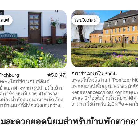
เกสต์
โดนใจเกสต์
์ที่สุด
โดนใจเกสต์
อพาร์ทเมนท์ใน Ponitz
Frohburg
คะแนนเฉลี่ย 5.0 จาก 5, 47 รีวิว
5.0 (47)
แฟลตในโรงสีเก่าแก่ “Ponitzer M
Herz ไลพ์ซิก นอยเซ่ลันด์
174 รีวิว
แฟลตแห่งนี้ตั้งอยู่ใน Ponitz ใกล้ก
ข้าแยกต่างหาก (รูปถ่าย) ในบ้าน
Renaissanceschloss Ponitz คุ
ังอพาร์ทเมนท์ขนาด 41 ตาราง
แฟลต 3 ห้องในบ้านโรงสีประวัติศ
มห้องน้ำห้องนอนขนาดเล็กห้อง
สามารถใช้สำหรับ 2, 3 หรือ 4 คนใน
์ทเมนท์ที่มีห้องนั่งเล่นกว้าง
เล่นมีแกลเลอรี่ 2 ห้องนอนและเราเ
้องครัว กาต้มน้ำเครื่องปิ้ง
สำหรับ 3 คนหากจำเป็น ชั้นล่างเป
ื่องชงกาแฟทุกอย่างในชั้นเดียว
ามสะดวกยอดนิยมสำหรับบ้านพักตากอ
สำหรับคนที่ 4 มีเตียงสำหรับเด็กเ
หรือพื้นต่างระดับ มีเตียงเด็ก
ที่สุดให้บริการ ห้องครัวมีอุปกรณ
rkraft Sofi plus และเก้าอี้ทาน
แต่ไม่มีเตาอบ (มีแต่เตาอบ) และไม่ม
บเด็ก อพาร์ทเมนท์นี้เงียบสงบ