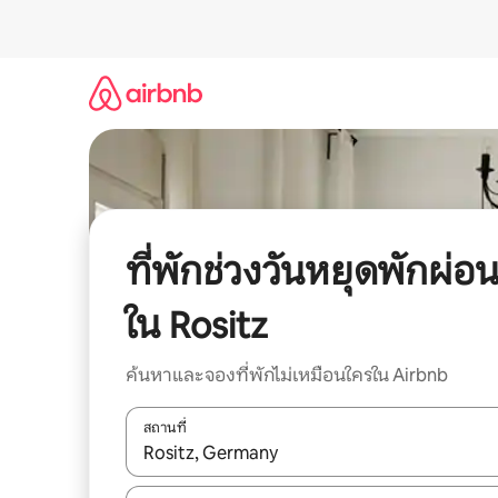
ข้าม
ไป
ยัง
เนื้อหา
ที่พักช่วงวันหยุดพักผ่อ
ใน Rositz
ค้นหาและจองที่พักไม่เหมือนใครใน Airbnb
สถานที่
ใช้ลูกศรขึ้นลง หรือใช้การสัมผัสหรือปัด เพื่อสำรวจผ