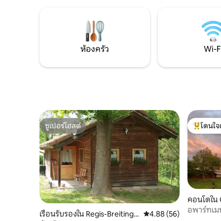
มากในเขต
อาหารเช้าในโรงแรมใกล้เคียงที่เป็นไปได้/
(Saxony) 
บริการเครื่องดื่มที่เป็นไปได้/บริการทำความ
ที่พักได้ฟ
สะอาด/ที่จอดรถในที่จอดรถใต้ดินของ
โรงแรมเองได้/ผ้าขนหนูและผ้าปูที่นอนรวม
ถึง
ห้องครัว
Wi-F
ซูเปอร์โฮสต์
โดนใจ
ซูเปอร์โฮสต์
โดนใจเกสต
คอนโดใน 
อพาร์ทเมน
เรือนรับรองใน Regis-Breitinge
คะแนนเฉลี่ย 4.88 จาก 5, 
4.88 (56)