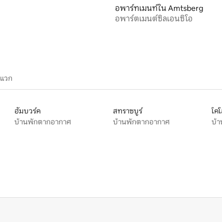
อพาร์ทเมนท์ใน Amtsberg
อพาร์ตเมนต์ซิลเอนซิโอ
ะแวก
ฮัมบวร์ค
สทราซบูร์
โค
บ้านพักตากอากาศ
บ้านพักตากอากาศ
บ้