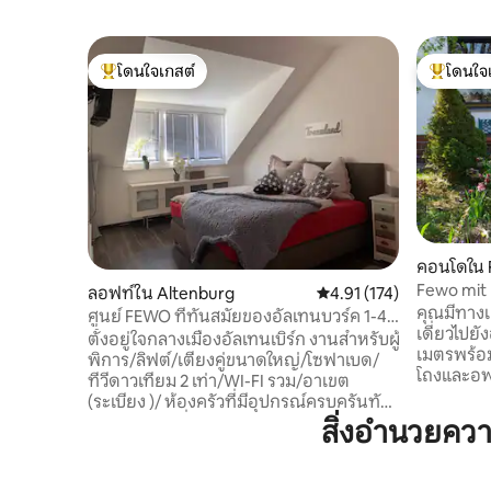
โดนใจเกสต์
โดนใจ
โดนใจเกสต์ที่สุด
โดนใจเกสต
คอนโดใน 
Fewo mit 
ลอฟท์ใน Altenburg
คะแนนเฉลี่ย 4.91 จาก 5, 
4.91 (174)
คุณมีทางเ
ศูนย์ FEWO ที่ทันสมัยของอัลเทนบวร์ค 1-4
เดี่ยวไปย
คน มีลิฟท์
ตั้งอยู่ใจกลางเมืองอัลเทนเบิร์ก งานสำหรับผู้
เมตรพร้อ
พิการ/ลิฟต์/เตียงคู่ขนาดใหญ่/โซฟาเบด/
โถงและอพาร
ทีวีดาวเทียม 2 เท่า/WI-FI รวม/อาเขต
ขวางพร้อมห
(ระเบียง )/ ห้องครัวที่มีอุปกรณ์ครบครันทัน
ขนมปังเคร
สมัยพร้อมเครื่องล้างจานเตาไฟฟ้า
สิ่งอำนวยคว
โดยไม่มีบันได
ไมโครเวฟตู้เย็นเครื่องชงกาแฟ Nespresso
อ่อน Kinde
Cafe และเครื่องซักผ้า/ฝักบัวอาบน้ำแบบ
ข้าวสำหรั
สายฝน/ระบบเสียง 2.1 และอื่นๆอีกมากมาย