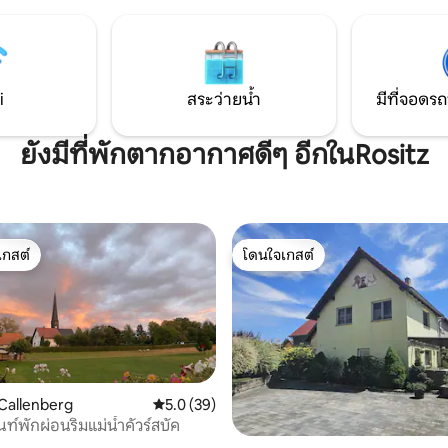
WiFi) คุณจะพบห้องน้ำที่มีฝักบัวที
ชานเมืองของ Greifenhain
และผ้าขนหนูมีที่จอดรถให้บริการ
ใกล้ร้านเบเกอรี่ คุณจอดรถใน
รีหน้าประตูทางเข้าเลย
i
สระว่ายน้ำ
มีที่จอดรถ
ยังมีที่พักตากอากาศดีๆ อีกในRositz
เกสต์
โดนใจเกสต์
์ที่สุด
โดนใจเกสต์
Callenberg
คะแนนเฉลี่ย 5.0 จาก 5, 39 รีวิว
5.0 (39)
ท์พักผ่อนริมแม่น้ำคัวร์สบัค
56 รีวิว