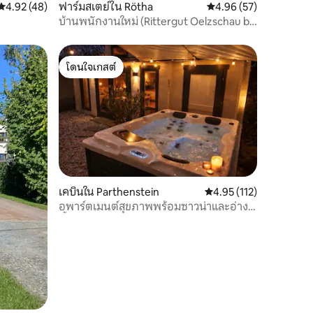
คะแนนเฉลี่ย 4.92 จาก 5, 48 รีวิว
4.92 (48)
ฟาร์มสเตย์ใน Rötha
คะแนนเฉลี่ย 4.96 จาก 5,
4.96 (57)
บ้านพนักงานใหม่ (Rittergut Oelzschau b.
Leipzig)
โดนใจเกสต์
โดนใจเกสต์
เคบินใน Parthenstein
คะแนนเฉลี่ย 4.95 จาก 5, 
4.95 (112)
อพาร์ตเมนต์สุขภาพพร้อมซาวน่าและอ่าง
น้ำวนในไลป์ซิก