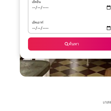
เช็คอิน
เช็คเอาท์
ค้นหา
เกสต