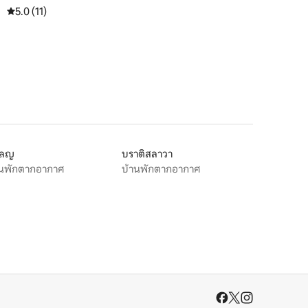
คะแนนเฉลี่ย 5.0 จาก 5, 11 รีวิว
5.0 (11)
โลญ
บราติสลาวา
านพักตากอากาศ
บ้านพักตากอากาศ