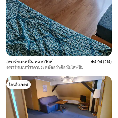
อพาร์ทเมนท์ใน พลากวิทซ์
คะแนนเฉลี่ย 4.9
4.94 (214)
อพาร์ทเมนท์ราคาประหยัดสว่างไสวในไลพ์ซิช
โดนใจเกสต์
โดนใจเกสต์