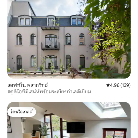
ลอฟท์ใน พลากวิทซ์
คะแนนเฉลี่ย 4.9
4.96 (139)
สตูดิโอที่มีเสน่ห์พร้อมระเบียงทำเลดีเยี่ยม
โดนใจเกสต์
โดนใจเกสต์