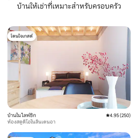
บ้านให้เช่าที่เหมาะสำหรับครอบครัว
โดนใจเกสต์
โดนใจเกสต์
บ้านใน ไลพ์ซิก
คะแนนเฉลี่ย 4.9
4.95 (250)
ห้องสตูดิโอในลินเดนอา