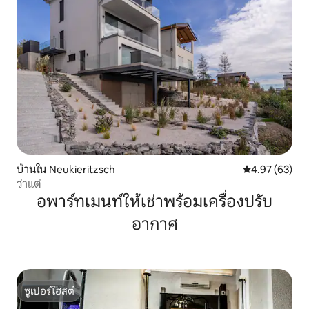
บ้านใน Neukieritzsch
คะแนนเฉลี่ย 4.
4.97 (63)
ว่าแต่
อพาร์ทเมนท์ให้เช่าพร้อมเครื่องปรับ
อากาศ
ซูเปอร์โฮสต์
ซูเปอร์โฮสต์