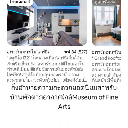
โดนใจเกสต์
ซูเปอร์โฮสต์
โดนใจเกสต์
ซูเปอร์โฮสต์
อพาร์ทเมนท์ใน ไลพ์ซิก
คะแนนเฉลี่ย 4.84 จาก 5, 527 รีวิว
4.84 (527)
อพาร์ทเมนท์ใน ไลพ
"สตูดิโอ IZ21" ใจกลางเมืองไลพ์ซิกใกล้กับ
* Grand Rooftop *
อารีน่า
พร้อมลานดาดฟ้า
🎉 ดรีมเซ็นทรัล! อพาร์ทเมนท์ดีไซเนอร์ใน
อพาร์ทเมนท์ขนาด
ทำเลดีเยี่ยม 🏙️ สัมผัสการเต้นของหัวใจใน
ตร.ม. พร้อมระเบ
ไลพ์ซิก! สตูดิโอที่อบอุ่นของเรามี: ความ
สง่างามเข้ากับความเ
สะดวกสบาย✅ระดับพรีเมียม: เตียงคิงไซส์
ทันสมัย มีพื้นที่เพียงพอสำหรับผู้เข้าพัก
1.8 เมตรและห้องครัวที่มีอุปกรณ์ครบครัน
สูงสุด 8 คนเพื่อเพ
สิ่งอำนวยความสะดวกยอดนิยมสำหรับ
(เครื่องล้างจานไมโครเวฟเตา) ทำเล
ทำเลใจกลางเมืองที
บ้านพักตากอากาศใกล้Museum of Fine
ที่✅สมบูรณ์แบบ: 5 นาทีถึงโบสถ์เซนต์โทมัส
บรรยากาศที่มีสไตล
สนามกีฬาเรดบูลและใจกลางเมือง ที่จอด
สะดวกที่ครอบคลุม ใกล้สถานีรถไฟหลักคุ
Arts
รถ✅ฟรี * รอบอาคาร (โดยปกติจะพบได้
สามารถไปถึงเมืองเก
ภายในไม่กี่นาที) สิทธิประโยชน์✨โบนัส: เช็ค
สวยงามได้ในเวลาเพี
อินด้วยตนเอง 15:00 น. - 21:00 น. (มาถึง🌟
ส่วนตัวช่วยให้เช็คอ
ช้าตามคำขอ) - เช็คเอาท์จนถึง 11:00 น. มีซู
เจ้าของที่พักมีประโ