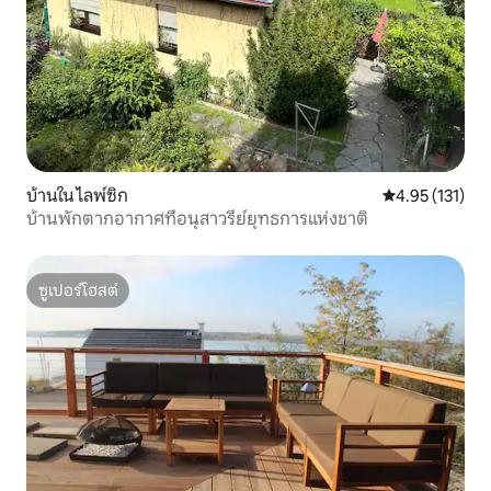
บ้านใน ไลพ์ซิก
คะแนนเฉลี่ย 4.9
4.95 (131)
บ้านพักตากอากาศที่อนุสาวรีย์ยุทธการแห่งชาติ
ซูเปอร์โฮสต์
ซูเปอร์โฮสต์