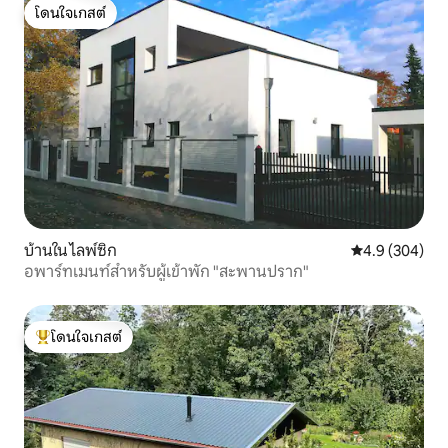
โดนใจเกสต์
โดนใจเกสต์
บ้านใน ไลพ์ซิก
คะแนนเฉลี่ย 4.
4.9 (304)
อพาร์ทเมนท์สำหรับผู้เข้าพัก "สะพานปราก"
โดนใจเกสต์
โดนใจเกสต์ที่สุด