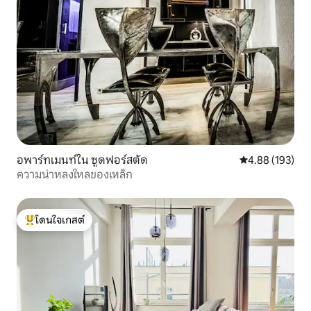
อพาร์ทเมนท์ใน ซูดฟอร์สตัด
คะแนนเฉลี่ย 4.8
4.88 (193)
ความน่าหลงใหลของเหล็ก
โดนใจเกสต์
โดนใจเกสต์ที่สุด