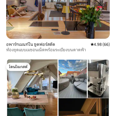
อพาร์ทเมนท์ใน ซูดฟอร์สตัด
คะแนนเฉลี่ย 4.9
4.98 (66)
ห้องชุดแบบเมซอนเน็ตพร้อมระเบียงบนดาดฟ้า
โดนใจเกสต์
โดนใจเกสต์