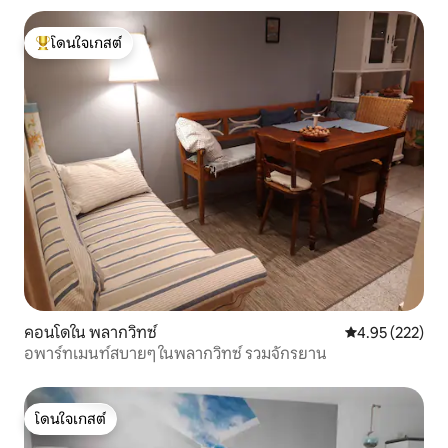
โดนใจเกสต์
โดนใจเกสต์ที่สุด
คอนโดใน พลากวิทซ์
คะแนนเฉลี่ย 4.9
4.95 (222)
อพาร์ทเมนท์สบายๆ ในพลากวิทซ์ รวมจักรยาน
โดนใจเกสต์
โดนใจเกสต์