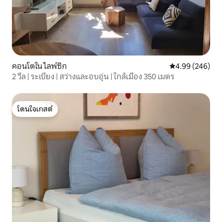
คอนโดใน ไลพ์ซิก
คะแนนเฉลี่ย 4.99
4.99 (246)
2 วีล | ระเบียง | สว่างและอบอุ่น | ใกล้เมือง 350 เมตร
โดนใจเกสต์
โดนใจเกสต์