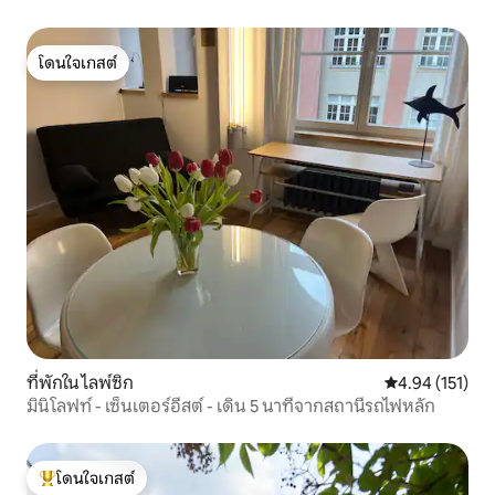
โดนใจเกสต์
โดนใจเกสต์
ที่พักใน ไลพ์ซิก
คะแนนเฉลี่ย 4.9
4.94 (151)
มินิโลฟท์ - เซ็นเตอร์อีสต์ - เดิน 5 นาทีจากสถานีรถไฟหลัก
โดนใจเกสต์
โดนใจเกสต์ที่สุด