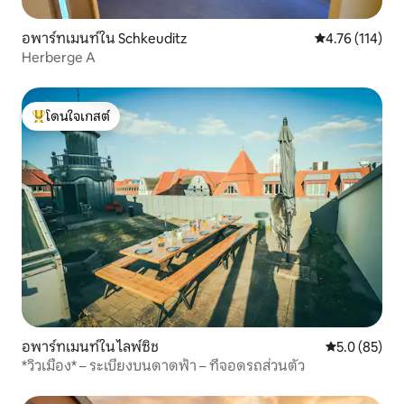
อพาร์ทเมนท์ใน Schkeuditz
คะแนนเฉลี่ย 4.7
4.76 (114)
Herberge A
โดนใจเกสต์
โดนใจเกสต์ที่สุด
อพาร์ทเมนท์ใน ไลพ์ซิช
คะแนนเฉลี่ย 5
5.0 (85)
*วิวเมือง* – ระเบียงบนดาดฟ้า – ที่จอดรถส่วนตัว