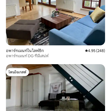
อพาร์ทเมนท์ใน ไลพ์ซิก
คะแนนเฉลี่ย 4.95
4.95 (248)
อพาร์ทเมนท์ DG ที่มีเสน่ห์
โดนใจเกสต์
โดนใจเกสต์