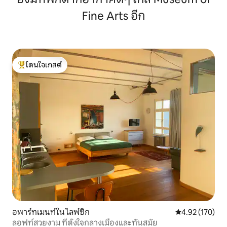
Fine Arts อีก
โดนใจเกสต์
โดนใจเกสต์ที่สุด
อพาร์ทเมนท์ใน ไลพ์ซิก
คะแนนเฉลี่ย 4.9
4.92 (170)
ลอฟท์สวยงาม ที่ตั้งใจกลางเมืองและทันสมัย