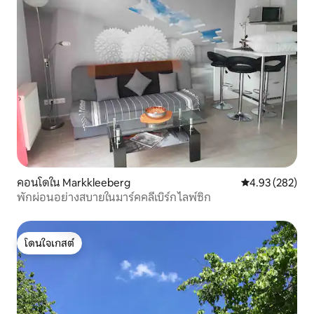
คอนโดใน Markkleeberg
คะแนนเฉลี่ย 4.9
4.93 (282)
พักผ่อนอย่างสบายในมาร์คคลีเบิร์ก ไลพ์ซิก
โดนใจเกสต์
โดนใจเกสต์