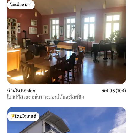
โดนใจเกสต์
โดนใจเกสต์
บ้านใน Böhlen
คะแนนเฉลี่ย 4.9
4.96 (104)
โบสถ์ที่สวยงามในทางตอนใต้ของไลพ์ซิก
โดนใจเกสต์
โดนใจเกสต์ที่สุด