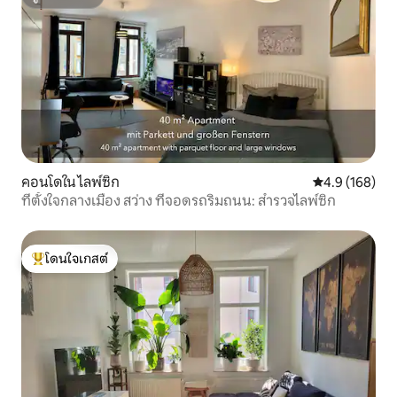
ซูเปอร์โฮสต์
คอนโดใน ไลพ์ซิก
คะแนนเฉลี่ย 4.
4.9 (168)
ที่ตั้งใจกลางเมือง สว่าง ที่จอดรถริมถนน: สำรวจไลพ์ซิก
โดนใจเกสต์
โดนใจเกสต์ที่สุด