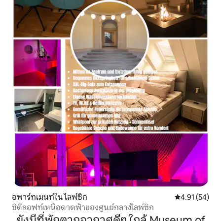
อพาร์ทเมนท์ใน ไลพ์ซิก
คะแนนเฉลี่ย 4.
4.91 (54)
ซิตี้ลอฟท์เหนือดาดฟ้าของศูนย์กลางไลพ์ซิก
ยังมีที่พักตากอากาศดีๆ ใกล้ Museum of