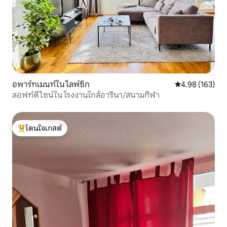
อพาร์ทเมนท์ใน ไลพ์ซิก
คะแนนเฉลี่ย 4.9
4.98 (163)
ลอฟท์ดีไซน์ใน โรงงานใกล้อารีนา/สนามกีฬา
โดนใจเกสต์
โดนใจเกสต์ที่สุด