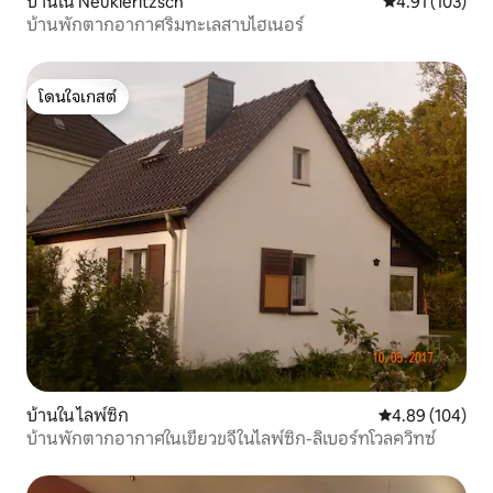
บ้านใน Neukieritzsch
คะแนนเฉลี่ย 4.9
4.91 (103)
บ้านพักตากอากาศริมทะเลสาบไฮเนอร์
โดนใจเกสต์
โดนใจเกสต์
บ้านใน ไลพ์ซิก
คะแนนเฉลี่ย 4.8
4.89 (104)
บ้านพักตากอากาศในเขียวขจีในไลพ์ซิก-ลิเบอร์ทโวลควิทซ์