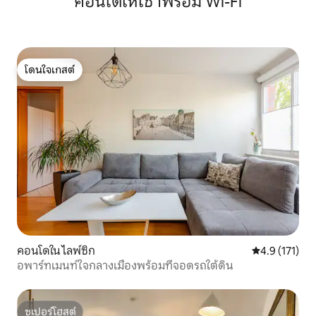
คอนโดให้เช่าพร้อม Wi-Fi
โดนใจเกสต์
โดนใจเกสต์
คอนโดใน ไลพ์ซิก
คะแนนเฉลี่ย 4.
4.9 (171)
อพาร์ทเมนท์ใจกลางเมืองพร้อมที่จอดรถใต้ดิน
ซูเปอร์โฮสต์