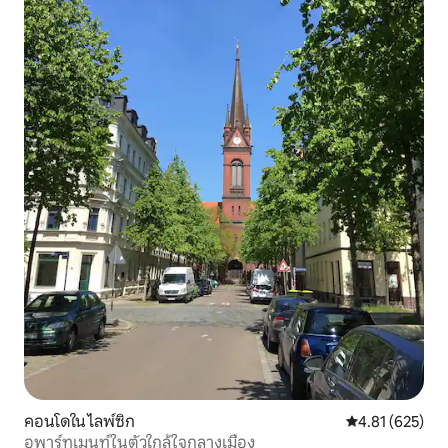
คอนโดใน ไลพ์ซิก
คะแนนเฉลี่ย 4.8
4.81 (625)
อพาร์ทเมนท์ในตัวใกล้ใจกลางเมือง