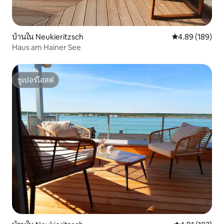
บ้านใน Neukieritzsch
คะแนนเฉลี่ย 4.8
4.89 (189)
Haus am Hainer See
ซูเปอร์โฮสต์
ซูเปอร์โฮสต์