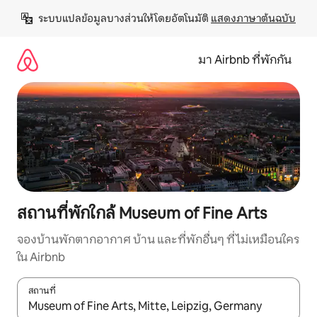
ข้าม
ระบบแปลข้อมูลบางส่วนให้โดยอัตโนมัติ 
แสดงภาษาต้นฉบับ
ไป
ยัง
เนื้อหา
มา Airbnb ที่พักกัน
สถานที่พักใกล้ Museum of Fine Arts
จองบ้านพักตากอากาศ บ้าน และที่พักอื่นๆ ที่ไม่เหมือนใคร
ใน Airbnb
สถานที่
ใช้ลูกศรขึ้นลง หรือใช้การสัมผัสหรือปัด เพื่อสำรวจผลการค้นหา