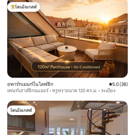
โดนใจเกสต์
โดนใจเกสต์ที่สุด
อพาร์ทเมนท์ใน ไลพ์ซิก
คะแนนเฉลี่ย 5
5.0 (38)
เพนท์เฮาส์ซิกเนเจอร์ • หรูหราขนาด 120 ตร.ม. • ระเบียง
โดนใจเกสต์
โดนใจเกสต์