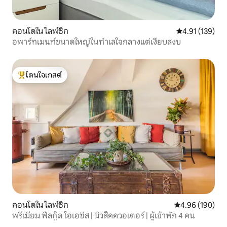
คอนโดใน ไลพ์ซิก
คะแนนเฉลี่ย 4.9
4.91 (139)
อพาร์ทเมนท์ขนาดใหญ่ในทำเลใจกลางแต่เงียบสงบ
โดนใจเกสต์
โดนใจเกสต์ที่สุด
คอนโดใน ไลพ์ซิก
คะแนนเฉลี่ย 4.9
4.96 (190)
พรีเมียม ฟีลกู๊ด โอเอซิส | มิวสิคควอเตอร์ | ผู้เข้าพัก 4 คน