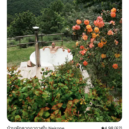
บ้านพักตากอากาศใน Neirone
คะแนนเฉลี่ย 4.
4.98 (62)