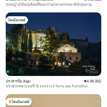
ทุ่งหญ้าอัลไพน์สไตล์ศิลปะท่ามกลางธรรมชาติอันรุ่มรวย
โดนใจเกสต์
โดนใจเกสต์
ปราสาทใน Aigo
คะแนนเฉลี่ย 4.
4.96 (82)
ปราสาทศตวรรษที่ 15 ระหว่าง 5 Terre และ Portofino
โดนใจเกสต์
โดนใจเกสต์ที่สุด