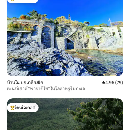
โดนใจเกสต์ที่สุด
บ้านใน บอเกลียสโก
คะแนนเฉลี่ย 4.
4.96 (79)
เพนท์เฮาส์ "พาราดิโซ" ในวิลล่าหรูริมทะเล
โดนใจเกสต์
โดนใจเกสต์ที่สุด