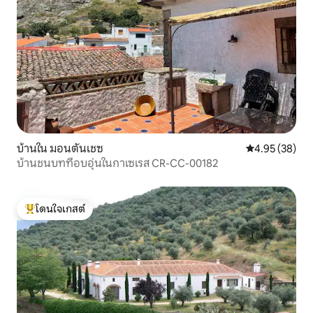
บ้านใน มอนตันเชซ
คะแนนเฉลี่ย 4.
4.95 (38)
บ้านชนบทที่อบอุ่นในกาเซเรส CR-CC-00182
โดนใจเกสต์
โดนใจเกสต์ที่สุด