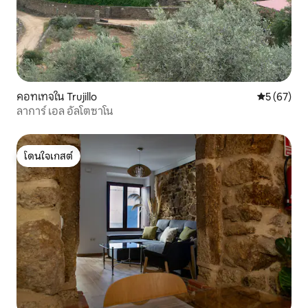
คอทเทจใน Trujillo
คะแนนเฉลี่ย
5 (67)
ลาการ์ เอล อัลโตซาโน
โดนใจเกสต์
โดนใจเกสต์