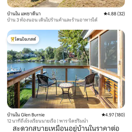
บ้านใน แพซาดีนา
คะแนนเฉลี่ย 4.
4.88 (32)
บ้าน 3 ห้องนอน เดินไปร้านค้าและร้านอาหารได้
โดนใจเกสต์
โดนใจเกสต์ที่สุด
บ้านใน Glen Burnie
คะแนนเฉลี่ย 4.9
4.97 (180)
12 นาทีถึงโรงเรียนนายเรือ | พาราไดซ์ริมน้ำ
สะดวกสบายเหมือนอยู่บ้านในราคาต่อ