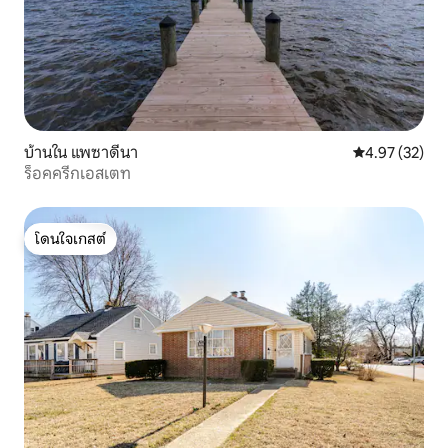
บ้านใน แพซาดีนา
คะแนนเฉลี่ย 4.
4.97 (32)
ร็อคครีกเอสเตท
โดนใจเกสต์
โดนใจเกสต์