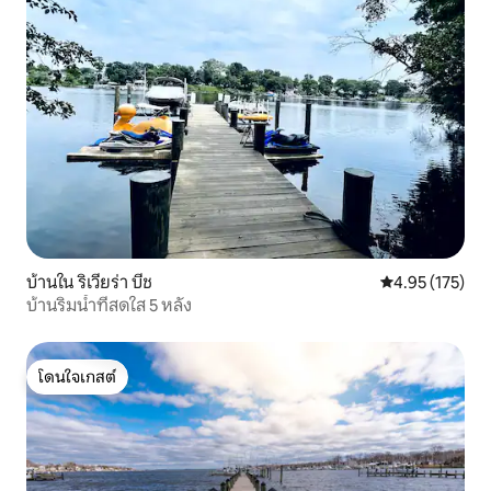
บ้านใน ริเวียร่า บีช
คะแนนเฉลี่ย 4.9
4.95 (175)
บ้านริมน้ำที่สดใส 5 หลัง
โดนใจเกสต์
โดนใจเกสต์