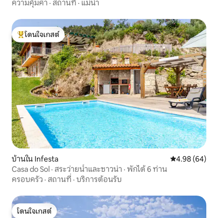
ความคุ้มค่า
·
สถานที่
·
แม่น้ำ
โดนใจเกสต์
โดนใจเกสต์ที่สุด
บ้านใน Infesta
คะแนนเฉลี่ย 4.9
4.98 (64)
Casa do Sol · สระว่ายน้ำและซาวน่า · พักได้ 6 ท่าน
ครอบครัว
·
สถานที่
·
บริการต้อนรับ
โดนใจเกสต์
โดนใจเกสต์