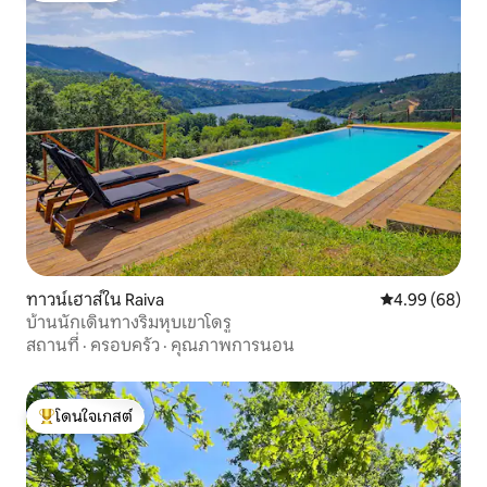
ทาวน์เฮาส์ใน Raiva
คะแนนเฉลี่ย 4.9
4.99 (68)
บ้านนักเดินทางริมหุบเขาโดรู
สถานที่
·
ครอบครัว
·
คุณภาพการนอน
โดนใจเกสต์
โดนใจเกสต์ที่สุด