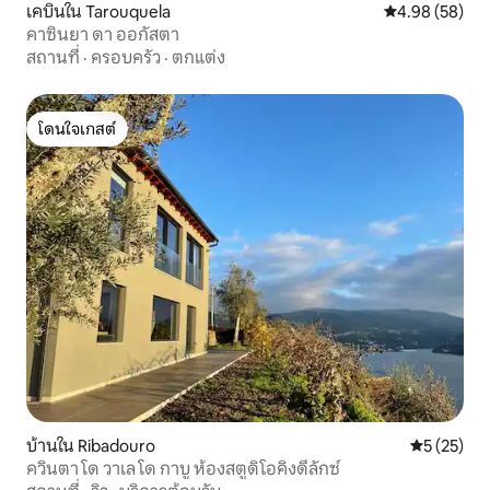
เคบินใน Tarouquela
คะแนนเฉลี่ย 4.
4.98 (58)
คาซินยา ดา ออกัสตา
สถานที่
·
ครอบครัว
·
ตกแต่ง
โดนใจเกสต์
โดนใจเกสต์
บ้านใน Ribadouro
คะแนนเฉลี่ย
5 (25)
ควินตา โด วาเล โด กาบู ห้องสตูดิโอคิงดีลักซ์