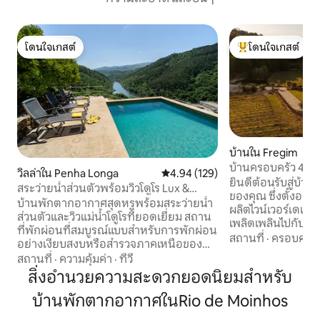
โดนใจเกสต์
โดนใจเกสต์
โดนใจเกสต์
โดนใจเกสต์ที่สุด
บ้านใน Fregim
บ้านครอบครัว 4 ห้
วิลล่าใน Penha Longa
คะแนนเฉลี่ย 4.94 จาก 5, 129 รีวิว
4.94 (129)
ยินดีต้อนรับสู่บ้
สระว่ายน้ำส่วนตัวพร้อมวิวโดูโร Lux &
ของคุณ ซึ่งตั้งอยู
Design
บ้านพักตากอากาศสุดหรูพร้อมสระว่ายน้ำ
ผลิตไวน์เวอร์เดและส
ส่วนตัวและวิวแม่น้ำโดูโรที่ยอดเยี่ยม สถาน
เพลิดเพลินไปกับคว
ที่พักผ่อนที่สมบูรณ์แบบสำหรับการพักผ่อน
โดยอยู่ห่างจากใจก
สถานที่
·
ครอบครัว
อย่างเงียบสงบหรือสำรวจภาคเหนือของ
อามารันเตเพียง 10 นาที บ้านหลังน
โปรตุเกส เหมาะสำหรับครอบครัวและกลุ่ม
สถานที่
·
ความคุ้มค่า
·
ทีวี
นอนกว้างขวาง 4 ห้
เพื่อน 🍷 ปอร์ตู, โดูโร, สนามบิน: 1 ชั่วโมง 🏊‍♂️
สิ่งอำนวยความสะดวกยอดนิยมสำหรับ
พื้นที่พักผ่อนหลา
สระว่ายน้ำ: วิวแม่น้ำแบบพาโนรามา ❄️
สมัย และเหนือสิ่งอื
บ้านพักตากอากาศในRio de Moinhos
สะดวกสบายอย่างเต็มที่: เครื่องปรับอากาศ
ท่ามกลางไร่องุ่นแล
🌳 พื้นที่กลางแจ้ง: พื้นที่รับประทานอาหาร
หลังนี้เหมาะสำหร