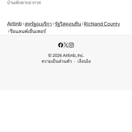
บ้านพักตากอากาศ
Airbnb
สหรัฐอเมริกา
รัฐวิสคอนซิน
Richland County
ริชแลนด์เซ็นเตอร์
© 2026 Airbnb, Inc.
ความเป็นส่วนตัว
เงื่อนไข