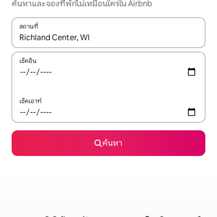
ค้นหาและจองที่พักไม่เหมือนใครใน Airbnb
สถานที่
ใช้ลูกศรขึ้นลง หรือใช้การสัมผัสหรือปัด เพื่อสำรวจผลการค้นหา
เช็คอิน
เช็คเอาท์
ค้นหา