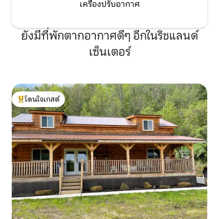
เครื่องปรับอากาศ
ยังมีที่พักตากอากาศดีๆ อีกในริชแลนด์
เซ็นเตอร์
โดนใจเกสต์
โดนใจเกสต์ที่สุด