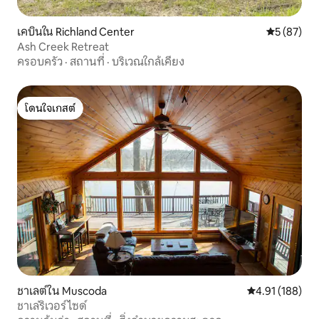
เคบินใน Richland Center
คะแนนเฉลี่ย
5 (87)
Ash Creek Retreat
ครอบครัว
·
สถานที่
·
บริเวณใกล้เคียง
โดนใจเกสต์
โดนใจเกสต์
ชาเลต์ใน Muscoda
คะแนนเฉลี่ย 4.9
4.91 (188)
ชาเล่ริเวอร์ไซด์