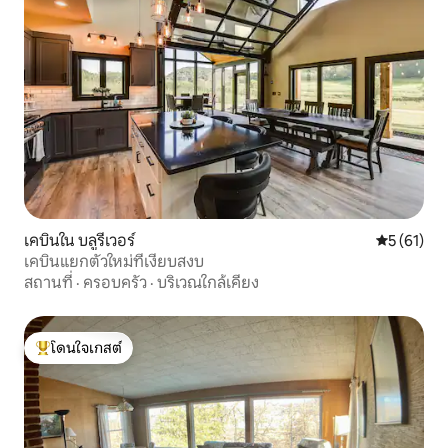
เคบินใน บลูรีเวอร์
คะแนนเฉลี่ย
5 (61)
เคบินแยกตัวใหม่ที่เงียบสงบ
สถานที่
·
ครอบครัว
·
บริเวณใกล้เคียง
โดนใจเกสต์
โดนใจเกสต์ที่สุด