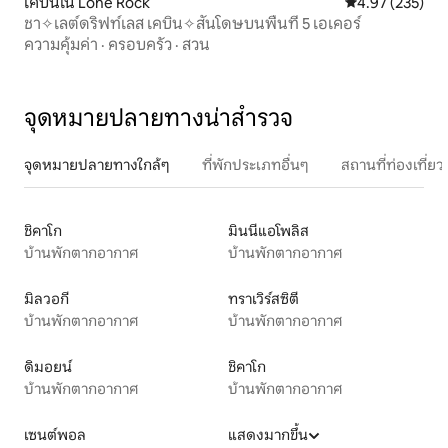
เคบินใน Lone Rock
คะแนนเฉลี่ย 4.9
4.97 (235)
ชา✧เลต์ดริฟท์เลส เคบิน✧สันโดษบนพื้นที่ 5 เอเคอร์
ความคุ้มค่า
·
ครอบครัว
·
สวน
จุดหมายปลายทางน่าสำรวจ
จุดหมายปลายทางใกล้ๆ
ที่พักประเภทอื่นๆ
สถานที่ท่องเที่
ชิคาโก
มินนีแอโพลิส
บ้านพักตากอากาศ
บ้านพักตากอากาศ
มิลวอกี
ทราเวิร์สซิตี
บ้านพักตากอากาศ
บ้านพักตากอากาศ
ดิมอยน์
ชิคาโก
บ้านพักตากอากาศ
บ้านพักตากอากาศ
เซนต์พอล
แสดงมากขึ้น