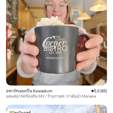
อพาร์ทเมนท์ใน Kewaskum
คะแนนเฉลี่ย 5
5.0 (85)
แลนด์มาร์คท้องถิ่น MV / ร้านกาแฟ / กาต้มน้ำ Moraine
โดนใจเกสต์