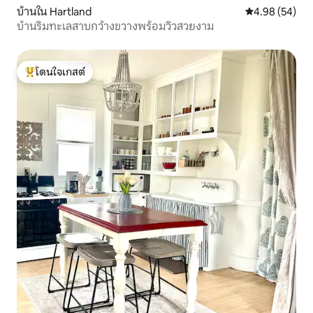
บ้านใน Hartland
คะแนนเฉลี่ย 4.
4.98 (54)
บ้านริมทะเลสาบกว้างขวางพร้อมวิวสวยงาม
โดนใจเกสต์
โดนใจเกสต์ที่สุด