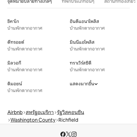
จุดหมายปลายทางใกล้ๆ
ที่พักประเภทอื่นๆ
สถานที่ท่องเที่
ชิคาโก
อินดีแอนาโพลิส
บ้านพักตากอากาศ
บ้านพักตากอากาศ
ดีทรอยต์
มินนีแอโพลิส
บ้านพักตากอากาศ
บ้านพักตากอากาศ
มิลวอกี
ทราเวิร์สซิตี
บ้านพักตากอากาศ
บ้านพักตากอากาศ
ดิมอยน์
แสดงมากขึ้น
บ้านพักตากอากาศ
Airbnb
สหรัฐอเมริกา
รัฐวิสคอนซิน
Washington County
Richfield