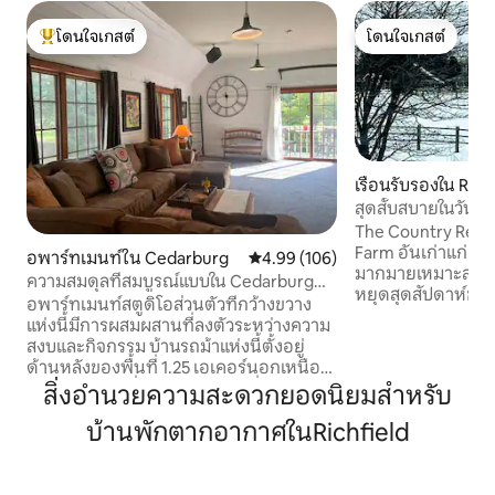
โดนใจเกสต์
โดนใจเกสต์
โดนใจเกสต์ที่สุด
โดนใจเกสต์
เรือนรับรองใน Rich
สุดสัับสบายในวันห
เข้าพักระยะยาว พร
The Country Retrea
สะดวกครบครัน
Farm อันเก่าแก่อยู่
อพาร์ทเมนท์ใน Cedarburg
คะแนนเฉลี่ย 4.99 จาก 5, 106 รีวิว
4.99 (106)
มากมายเหมาะสำหรั
ความสมดุลที่สมบูรณ์แบบใน Cedarburg
หยุดสุดสัปดาห์ขอ
Gem
อพาร์ทเมนท์สตูดิโอส่วนตัวที่กว้างขวาง
ยาวการเดินทางเพื่
แห่งนี้มีการผสมผสานที่ลงตัวระหว่างความ
สุนัข เพลิดเพลินกั
สงบและกิจกรรม บ้านรถม้าแห่งนี้ตั้งอยู่
พระอาทิตย์ตกพักผ
ด้านหลังของพื้นที่ 1.25 เอเคอร์นอกเหนือ
ดื่มด่ำกับกิจกรรมม
จากบ้านไร่หินที่น่ารักในปี 1862 ที่มองเห็นได้
สิ่งอำนวยความสะดวกยอดนิยมสำหรับ
เรามีห้องนอนที่สว
เป็นสถานที่พักผ่อนที่เงียบสงบห่างจาก
เล่นพร้อมโซฟาปรั
บ้านพักตากอากาศในRichfield
Cedarburg อันเก่าแก่ที่คึกคักเพียงไม่กี่นาที
สามารถใช้เป็นห้อง
ห่างจาก OZA Fairgrounds เพียง 4 ไมล์และ
เพื่อความเป็นส่วนตั
ห่างจากร้านค้าและร้านอาหารใจกลางเมือง
เต็มรูปแบบมุมกาแ
เพียง 8 ไมล์ขับรถเพียงไม่กี่นาทีหรือเดินไป