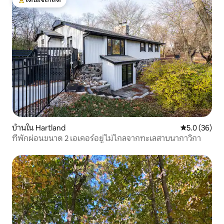
โดนใจเกสต์ที่สุด
บ้านใน Hartland
คะแนนเฉลี่ย 5
5.0 (36)
ที่พักผ่อนขนาด 2 เอเคอร์อยู่ไม่ไกลจากทะเลสาบนากาวิกา