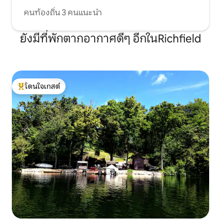
คนท้องถิ่น 3 คนแนะนำ
ยังมีที่พักตากอากาศดีๆ อีกในRichfield
โดนใจเกสต์
โดนใจเกสต์ที่สุด