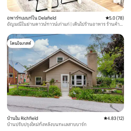
อพาร์ทเมนท์ใน Delafield
คะแนนเฉลี่ย 5
5.0 (78)
อัญมณีในย่านดาวน์ทาวน์เก่าแก่ | เดินไปร้านอาหาร ร้านค้า
ทะเลสาบ
โดนใจเกสต์
โดนใจเกสต์
บ้านใน Richfield
คะแนนเฉลี่ย 4.
4.83 (12)
บ้านปรับปรุงใหม่ทั้งหลังบนทะเลสาบบาร์ก