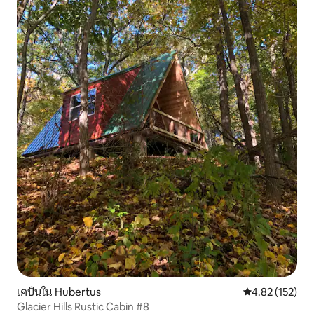
เคบินใน Hubertus
คะแนนเฉลี่ย 4.8
4.82 (152)
Glacier Hills Rustic Cabin #8