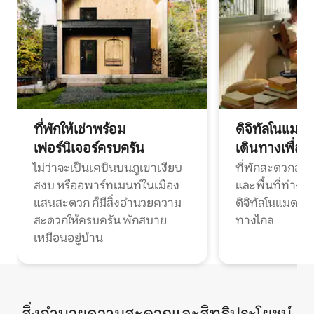
ที่พักให้เช่าพร้อม
ดิจิทัลโนแมด
เฟอร์นิเจอร์ครบครัน
เดินทางเพื่อ
ไม่ว่าจะเป็นเคบินบนภูเขาเงียบ
ที่พักสะดวกสบา
สงบ หรืออพาร์ทเมนท์ในเมือง
และพื้นที่ทำงา
แสนสะดวก ก็มีสิ่งอำนวยความ
ดิจิทัลโนแมดแ
สะดวกให้ครบครัน พักสบาย
ทางไกล
เหมือนอยู่บ้าน