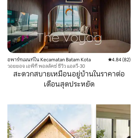
อพาร์ทเมนท์ใน Kecamatan Batam Kota
คะแนนเฉลี่ย 4.
4.84 (82)
วอยยอจ เอพีที พอลลัคซ์ ซีวิว แอลวี-30
สะดวกสบายเหมือนอยู่บ้านในราคาต่อ
เดือนสุดประหยัด