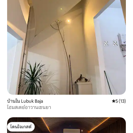
บ้านใน Lubuk Baja
คะแนนเฉลี่ย
5 (13)
โฮมสเตย์อาวานเซนยา
โดนใจเกสต์
โดนใจเกสต์