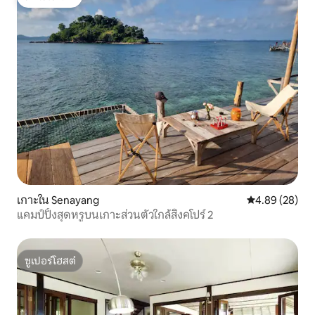
โดนใจเกสต์
เกาะใน Senayang
คะแนนเฉลี่ย 4.
4.89 (28)
แคมป์ปิ้งสุดหรูบนเกาะส่วนตัวใกล้สิงคโปร์ 2
ซูเปอร์โฮสต์
ซูเปอร์โฮสต์