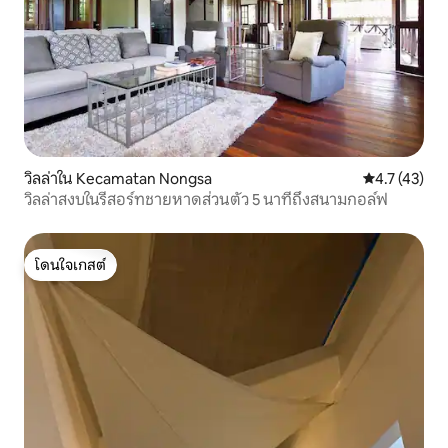
วิลล่าใน Kecamatan Nongsa
คะแนนเฉลี่ย 4
4.7 (43)
วิลล่าสงบในรีสอร์ทชายหาดส่วนตัว 5 นาทีถึงสนามกอล์ฟ
โดนใจเกสต์
โดนใจเกสต์