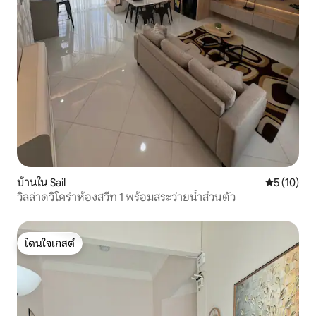
บ้านใน Sail
คะแนนเฉลี่ย
5 (10)
วิลล่าดวิโคร่าห้องสวีท 1 พร้อมสระว่ายน้ำส่วนตัว
โดนใจเกสต์
โดนใจเกสต์