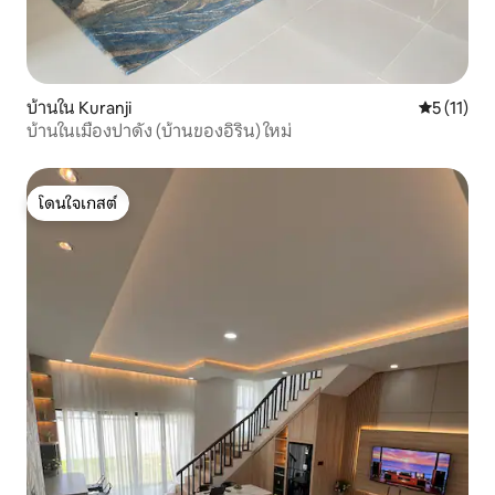
บ้านใน Kuranji
คะแนนเฉลี่ย
5 (11)
บ้านในเมืองปาดัง (บ้านของอิริน) ใหม่
โดนใจเกสต์
โดนใจเกสต์