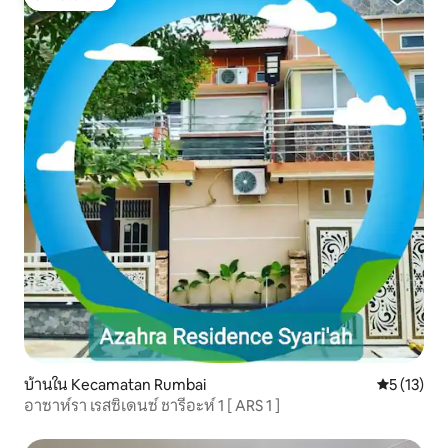
โดนใจเกสต์
บ้านใน Kecamatan Rumbai
คะแนนเฉลี่ย
5 (13)
อาซาห์รา เรสซิเดนซ์ ชารีอะห์ 1 [ ARS 1 ]