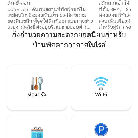
ดัน-ยี-ลอน
สมิทเทนเฮ้าส์ 4 ห
Dan y Lôn - ค้นพบสถานที่พักผ่อนที่ไม่
ที่ตั้ง: RHYL – Sm
เหมือนใครซึ่งมองเห็นน้ำทะเลที่สวยงาม
ห้องนอนที่ทันสมั
ของลินเซลิน พ็อดใต้ดินที่ออกแบบมาอย่าง
สงบ เดินเพียง 4 น
สวยงามหลังนี้ตั้งอยู่บริเวณชายขอบด้าน
สำหรับคู่รัก ครอบค
ตะวันออกของอุทยานแห่งชาติเอรีรี คุณจะ
กำลังสำรวจเวลส์เหน
สิ่งอำนวยความสะดวกยอดนิยมสำหรับ
ได้อยู่ท่ามกลางทิวทัศน์ที่สวยงามน่าทึ่ง โดย
ครอบครัว + ห้องพัก
บ้านพักตากอากาศในไรล์
มีเนินเขาและภูเขาที่พร้อมให้คุณออกไป
ในตัว ห้องพักสำหรับ
สำรวจได้ตั้งแต่หน้าประตูบ้านของคุณ หลัง
ด้านหน้าสำหรับ 2
จากออกไปเที่ยวมาทั้งวัน ให้ผ่อนคลายใน
และมีเตียงคิงไซส์ ที่จอดรถ 3 คันและโรง
อ่างน้ำร้อนและชมวิวทะเลสาบที่งดงาม
จอดจักรยาน ครอบค
อย่างไม่มีสิ่งใดมาขัดจังหวะ สร้างขึ้นใหม่
อุปกรณ์ป้องกันตก
สำหรับฤดูใบไม้ผลิปี 2026 ทุกรายละเอียดได้
ป้องกันไฟ และเตียงเ
รับการออกแบบมาเพื่อความสะดวกสบาย
เตียงเด็กอ่อน) ผู้เ
และมีสไตล์ สร้างพื้นที่ที่น่าอยู่เพื่อการพัก
อายุต่ำกว่า 1 ขวบ 1 
ผ่อนและการเชื่อมโยงกันอีกครั้ง
เช็กเอาท์ 10:00 น.
ห้องครัว
Wi-Fi