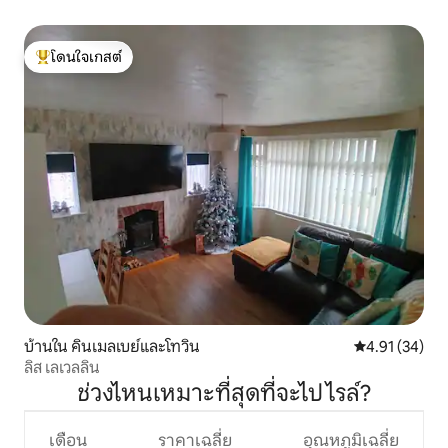
โดนใจเกสต์
โดนใจเกสต์ที่สุด
บ้านใน คินเมลเบย์และโทวิน
คะแนนเฉลี่ย 4.
4.91 (34)
ลิส เลเวลลิน
ช่วงไหนเหมาะที่สุดที่จะไป ไรล์?
เดือน
ราคาเฉลี่ย
อุณหภูมิเฉลี่ย