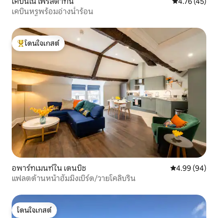
เคบินใน เพรสตาทิน
คะแนนเฉลี่ย 4.
4.76 (45)
เคบินหรูพร้อมอ่างน้ำร้อน
โดนใจเกสต์
โดนใจเกสต์ที่สุด
อพาร์ทเมนท์ใน เดนบิช
คะแนนเฉลี่ย 4.9
4.99 (94)
แฟลตด้านหน้าฮัมมิงเบิร์ด/วายโคลิบริน
โดนใจเกสต์
โดนใจเกสต์