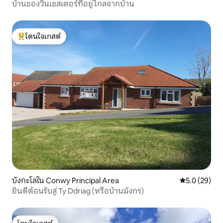
บ้านของวินเชสเตอร์ที่อยู่ไกลจากบ้าน
โดนใจเกสต์
โดนใจเกสต์ที่สุด
บังกะโลใน Conwy Principal Area
คะแนนเฉลี่ย 5
5.0 (29)
ยินดีต้อนรับสู่ Ty Ddriag (หรือบ้านมังกร)