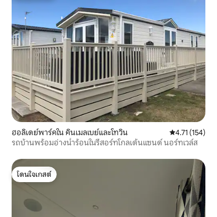
ฮอลิเดย์พาร์คใน คินเมลเบย์และโทวิน
คะแนนเฉลี่ย 4.7
4.71 (154)
รถบ้านพร้อมอ่างน้ำร้อนในรีสอร์ทโกลเด้นแซนด์ นอร์ทเวล์ส
โดนใจเกสต์
โดนใจเกสต์