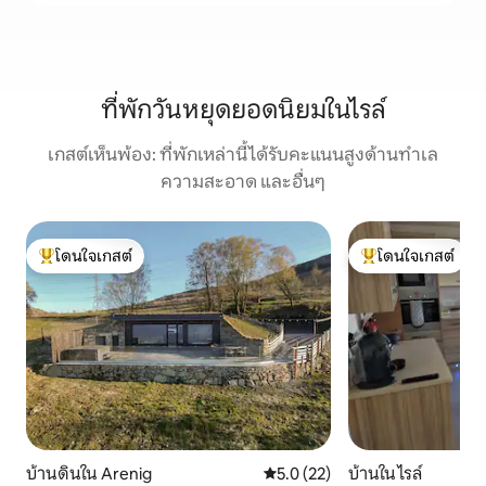
ที่พักวันหยุดยอดนิยมในไรล์
เกสต์เห็นพ้อง: ที่พักเหล่านี้ได้รับคะแนนสูงด้านทำเล
ความสะอาด และอื่นๆ
โดนใจเกสต์
โดนใจเกสต์
โดนใจเกสต์ที่สุด
โดนใจเกสต์ที่สุด
บ้านดินใน Arenig
คะแนนเฉลี่ย 5.0 จาก 5, 22 รีวิว
5.0 (22)
บ้านใน ไรล์