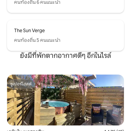
คนท้องถิ่น 6 คนแนะนำ
The Sun Verge
คนท้องถิ่น 5 คนแนะนำ
ยังมีที่พักตากอากาศดีๆ อีกในไรล์
ซูเปอร์โฮสต์
ซูเปอร์โฮสต์