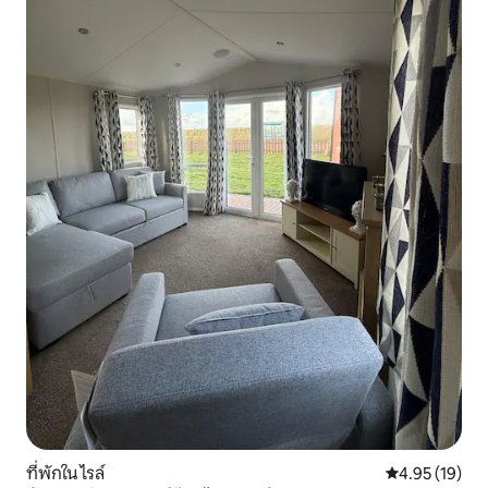
ที่พักใน ไรล์
คะแนนเฉลี่ย 4.
4.95 (19)