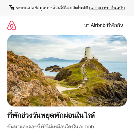
ข้าม
ระบบแปลข้อมูลบางส่วนให้โดยอัตโนมัติ 
แสดงภาษาต้นฉบับ
ไป
ยัง
เนื้อหา
มา Airbnb ที่พักกัน
ที่พักช่วงวันหยุดพักผ่อนใน ไรล์
ค้นหาและจองที่พักไม่เหมือนใครใน Airbnb