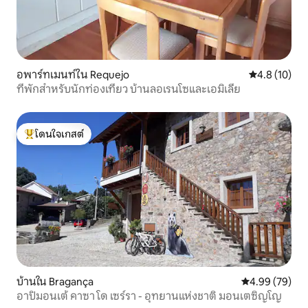
อพาร์ทเมนท์ใน Requejo
คะแนนเฉลี่ย 4
4.8 (10)
ที่พักสำหรับนักท่องเที่ยว บ้านลอเรนโซและเอมิเลีย
โดนใจเกสต์
โดนใจเกสต์ที่สุด
บ้านใน Bragança
คะแนนเฉลี่ย 4.
4.99 (79)
อาปิมอนเต้ คาซา โด เซร์รา - อุทยานแห่งชาติ มอนเตซิญโญ