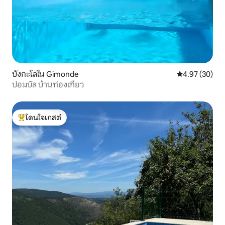
บังกะโลใน Gimonde
คะแนนเฉลี่ย 4.
4.97 (30)
ปอมบัล บ้านท่องเที่ยว
โดนใจเกสต์
โดนใจเกสต์ที่สุด