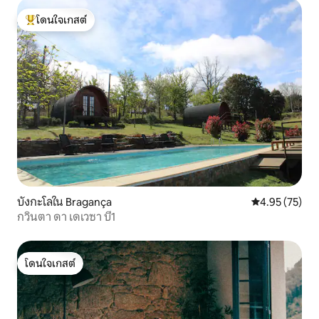
โดนใจเกสต์
โดนใจเกสต์ที่สุด
บังกะโลใน Bragança
คะแนนเฉลี่ย 4.
4.95 (75)
กวินตา ดา เดเวซา บี1
โดนใจเกสต์
โดนใจเกสต์