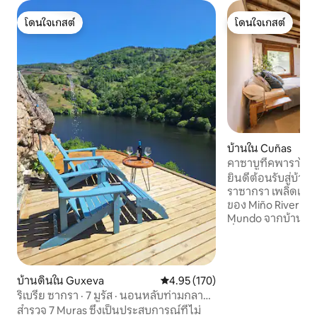
โดนใจเกสต์
โดนใจเกสต์
โดนใจเกสต์
โดนใจเกสต์
บ้านใน Cuñas
คาซาบูทีคพาราไดซ
ยินดีต้อนรับสู่บ้า
ราซากรา เพลิดเพลินกับวิวที่น่าประทับใจ
ของ Miño River C
Mundo จากบ้านในชน
ที่พักของเรามีไร่องุ
ได้รับแรงบันดาลใ
ทำให้คุณได้รับประ
และน่าจดจำ ตั้งอยู่ห่างจากโรงไวน์ที่
บ้านดินใน Guxeva
คะแนนเฉลี่ย 4.95 จาก 5, 170 รีวิว
4.95 (170)
สวยงามเพียง 300 
ริเบรีย ซากรา · 7 มูรัส · นอนหลับท่ามกลาง
วิวคาโบโดมุนโดแ
ไร่องุ่น
สำรวจ 7 Muras ซึ่งเป็นประสบการณ์ที่ไม่
2 กม. เราสัญญาว่าค