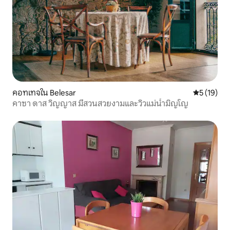
คอทเทจใน Belesar
คะแนนเฉลี่ย
5 (19)
คาซา ดาส วิญญาส มีสวนสวยงามและวิวแม่น้ำมิญโญ