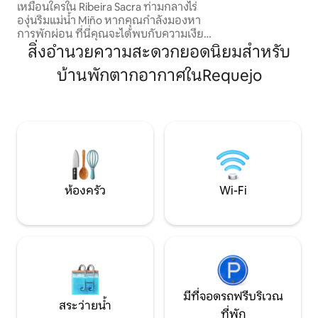
เหมือนใครใน Ribeira Sacra ท่ามกลางไร่
เรา ติดตามเราได้ที่ IG:
องุ่นริมแม่น้ำ Miño หากคุณกำลังมองหา
@casaboutiquepa
การพักผ่อน ที่นี่คุณจะได้พบกับความเงียบ
สงบ ธรรมชาติ และความสงบ คุณจะได้นอน
สิ่งอำนวยความสะดวกยอดนิยมสำหรับ
ในโรงบ่มไวน์แบบดั้งเดิมที่ได้รับการบูรณะ
บ้านพักตากอากาศในRequejo
อย่างมีเสน่ห์ในบรรยากาศที่ไม่เหมือนใคร
เพลิดเพลินกับฝักบัวอินฟินิตี้ที่สวยงาม
พร้อมวิว เพลิดเพลินกับพระอาทิตย์ตกที่มี
เอกลักษณ์และประสบการณ์ที่น่าจดจำ
ใจกลางธรรมชาติ เหมาะสำหรับการพักผ่อน
สุดโรแมนติก ห่างจากเส้นทางเดินเท้า
Camino de Santiago de Invierno เพียงไม่กี่
เมตร เข้าร่วมกับเราใน IG: @ 7_muras
ห้องครัว
Wi-Fi
มีที่จอดรถฟรีบริเวณ
สระว่ายน้ำ
ที่พัก