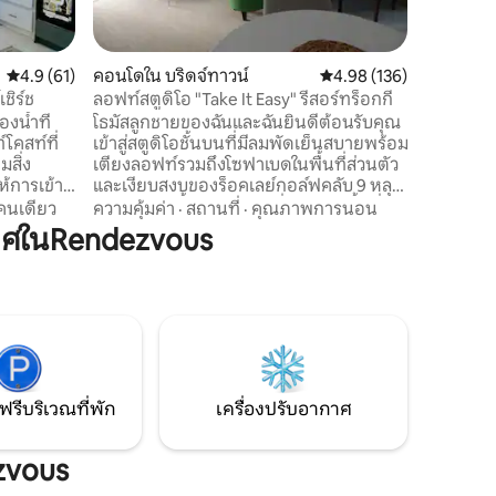
เครื่องปรั
ห้องครัวท
อาหารเป็นเรื่องง่า
คะแนนเฉลี่ย 4.9 จาก 5, 61 รีวิว
4.9 (61)
คอนโดใน บริดจ์ทาวน์
คะแนนเฉลี่ย 4.98 จาก 5, 
4.98 (136)
ผ่อนริมสร
ส่วนตัวของคุณ บ่อยครั้
เชิร์ช
ลอฟท์สตูดิโอ "Take It Easy" รีสอร์ทร็อกกี้
คุณคุณสา
งน้ำที่
โธมัสลูกชายของฉันและฉันยินดีต้อนรับคุณ
กอล์ฟได้
โคสท์ที่
เข้าสู่สตูดิโอชั้นบนที่มีลมพัดเย็นสบายพร้อม
มสิ่ง
เตียงลอฟท์รวมถึงโซฟาเบดในพื้นที่ส่วนตัว
้การเข้า
และเงียบสงบของร็อคเลย์กอล์ฟคลับ 9 หลุม
ระยะไกล
สตูดิโอแห่งนี้มีวิวทิวทัศน์ที่มองเห็นพื้นที่สี
คนเดียว
ความคุ้มค่า
·
สถานที่
·
คุณภาพการนอน
มนท์มี
เขียวมีสระว่ายน้ำส่วนกลางและบริการซักรีด
าศในRendezvous
ทั้งปี
และสามารถเดินไปยังชายหาดเซาท์โคสท์ที่
อน อพาร์ท
น่ารักและซูเปอร์มาร์เก็ตร้านค้าบาร์และร้าน
อาหารได้โดยง่าย ด้วยทำเลที่ตั้งของโบสถ์
วิร์ทิง
คริสต์ทำให้การเดินทางไปยังบริดจ์ทาวน์
ปอร์
และส่วนอื่นๆของเกาะเป็นเรื่องง่ายด้วย
าหาร และ
รถยนต์หรือระบบขนส่งสาธารณะ
ฟรีบริเวณที่พัก
เครื่องปรับอากาศ
zvous