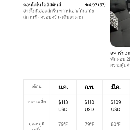
คอนโดใน โออิสตินส์
คะแนนเฉลี่ย 4.97 จาก 5, 
4.97 (37)
ฮาร์โมนี่ฮอลล์กรีน ทาวน์เฮาส์ทันสมัย
สถานที่
·
ครอบครัว
·
เดินสะดวก
อพาร์ทเมน
พักผ่อน 2
บันเทิงยา
ความคุ้มค่
เดือน
ม.ค.
ก.พ.
มี.ค.
ราคาเฉลี่ย
$113
$110
$109
USD
USD
USD
อุณหภูมิ
79°F
79°F
80°F