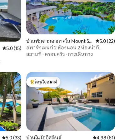
บ้านพักตากอากาศใน Mount St
คะแนนเฉลี่ย 5.0 จาก 5,
5.0 (22)
andfast
อพาร์ทเมนท์ 2 ห้องนอน 2 ห้องน้ำที่
คะแนนเฉลี่ย 5.0 จาก 5, 15 รีวิว
5.0 (15)
ออกแบบภายใน
สถานที่
·
ครอบครัว
·
การเดินทาง
ง
โดนใจเกสต์
โดนใจเกสต์ที่สุด
คะแนนเฉลี่ย 5.0 จาก 5, 33 รีวิว
5.0 (33)
บ้านใน โออิสตินส์
คะแนนเฉลี่ย 4.98 จาก 5,
4.98 (61)