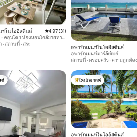
ท์ใน โออิสตินส์
คะแนนเฉลี่ย 4.97 จาก 5, 31 รีวิว
4.97 (31)
ย์ส - คอนโด 1 ห้องนอนใกล้ชายหาด
่ายน้ำ
า
·
สถานที่
·
สระ
 57 รีวิว
อพาร์ทเมนท์ใน โออิสตินส์
อพาร์ทเมนท์มาร์ลีย์เบย์
สถานที่
·
ครอบครัว
·
ความถูกต้อ
ต์
โดนใจเกสต์
ต์
โดนใจเกสต์ที่สุด
อพาร์ทเมนท์ใน โออิสตินส์