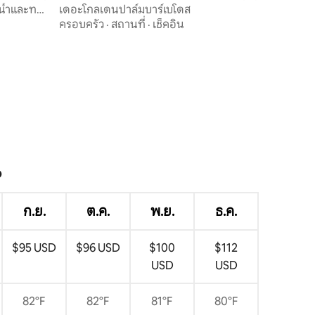
น้ำและทาง
เดอะโกลเดนปาล์มบาร์เบโดส
ครอบครัว
·
สถานที่
·
เช็คอิน
?
ก.ย.
ต.ค.
พ.ย.
ธ.ค.
$95 USD
$96 USD
$100
$112
USD
USD
82°F
82°F
81°F
80°F