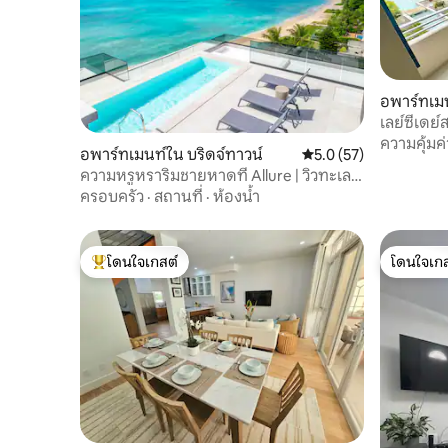
อพาร์ทเมน
เลย์ซี่เด
พร้อมสระว
ความคุ้มค่
อพาร์ทเมนท์ใน บริดจ์ทาวน์
คะแนนเฉลี่ย 5.0 จาก 5,
5.0 (57)
ความหรูหราริมชายหาดที่ Allure | วิวทะเลที่
สวยงาม
ครอบครัว
·
สถานที่
·
ห้องน้ำ
โดนใจเกสต์
โดนใจเกส
โดนใจเกสต์ที่สุด
โดนใจเกส