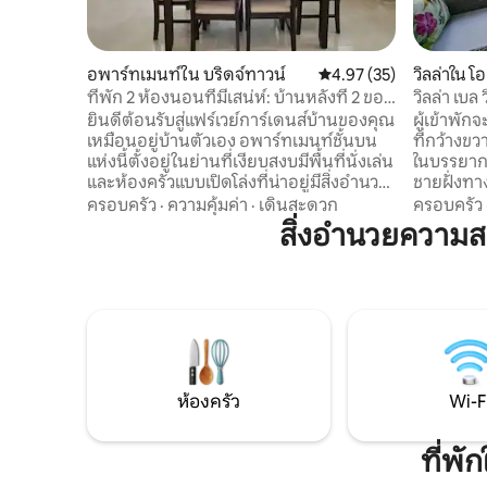
อพาร์ทเมนท์ใน บริดจ์ทาวน์
คะแนนเฉลี่ย 4.97 จาก 5, 
4.97 (35)
วิลล่าใน โอ
ที่พัก 2 ห้องนอนที่มีเสน่ห์: บ้านหลังที่ 2 ของ
วิลล่า เบล 
คุณ!
ยินดีต้อนรับสู่แฟร์เวย์การ์เดนส์บ้านของคุณ
ผู้เข้าพัก
เหมือนอยู่บ้านตัวเอง อพาร์ทเมนท์ชั้นบน
ที่กว้างขว
แห่งนี้ตั้งอยู่ในย่านที่เงียบสงบมีพื้นที่นั่งเล่น
ในบรรยาก
และห้องครัวแบบเปิดโล่งที่น่าอยู่มีสิ่งอำนวย
ชายฝั่งทาง
ความสะดวกครบครันสำหรับทุกความ
บาร์เบโดส
ครอบครัว
·
ความคุ้มค่า
·
เดินสะดวก
ครอบครัว
ต้องการของคุณ เพลิดเพลินกับห้องนอน
ชายหาด รี
สิ่งอำนวยความ
กว้างขวางที่ออกแบบมาเพื่อการพักผ่อน
แกป และย่า
และห้องน้ำทันสมัยที่มีสิ่งของจำเป็นครบ
นาที สัมผ
ครัน คุณจะเข้าถึงสิ่งอำนวยความสะดวกใน
บาร์เบโดสแ
ท้องถิ่นได้ง่ายและตั้งอยู่ในทำเลที่สะดวก
ความสะดวก
ใกล้สถานทูตหลายแห่ง นอกจากนี้ยังมี Wi-
คลายกลางแจ
Fi ความเร็วสูงและเครื่องปรับอากาศที่ครบ
ประทานอา
ครันคุณจะได้รับความสะดวกสบายและเชื่อม
สวนเขียวชอ
ต่ออินเทอร์เน็ต
ห้องครัว
Wi-F
ที่พ