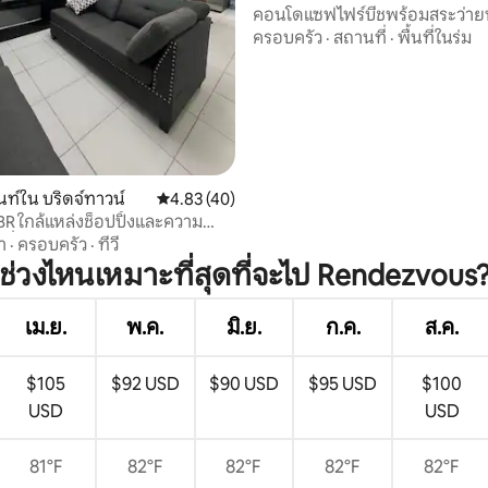
คอนโดแซฟไฟร์บีชพร้อมสระว่าย
37 รีวิว
เข้าชายหาด - 114
ครอบครัว
·
สถานที่
·
พื้นที่ในร่ม
ท์ใน บริดจ์ทาวน์
คะแนนเฉลี่ย 4.83 จาก 5, 40 รีวิว
4.83 (40)
BR ใกล้แหล่งช็อปปิ้งและความ
มค่ำคืน
า
·
ครอบครัว
·
ทีวี
ช่วงไหนเหมาะที่สุดที่จะไป Rendezvous
เม.ย.
พ.ค.
มิ.ย.
ก.ค.
ส.ค.
$105
$92 USD
$90 USD
$95 USD
$100
USD
USD
81°F
82°F
82°F
82°F
82°F