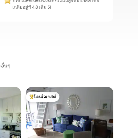
ที่พักในRendezvousได้คะแนนสูงจากเกสต์ โดย
เฉลี่ยอยู่ที่ 4.8 เต็ม 5!
อื่นๆ
อพาร์ทเม
โดนใจเกสต์
โดนใจเก
ห้องนอน 1
โดนใจเกสต์ที่สุด
โดนใจเก
236 Golde
ของเกาะใน
ประกอบด้
น้ำอยู่ตรงก
บนสนามก
สถานที่
·
สำหรับคว