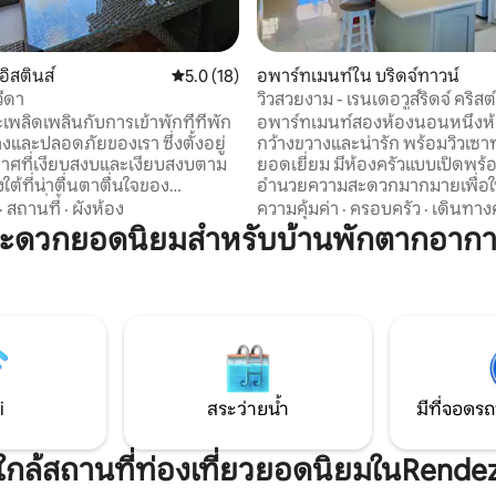
35 รีวิว
อิสตินส์
คะแนนเฉลี่ย 5.0 จาก 5, 18 รีวิว
5.0 (18)
อพาร์ทเมนท์ใน บริดจ์ทาวน์
วีดา
วิวสวยงาม - เรนเดอวูส์ริดจ์ คริสต์
จะเพลิดเพลินกับการเข้าพักที่ที่พัก
อพาร์ทเมนท์สองห้องนอนหนึ่งห้อ
างและปลอดภัยของเรา ซึ่งตั้งอยู่
กว้างขวางและน่ารัก พร้อมวิวเซาท์
าศที่เงียบสงบและเงียบสงบตาม
ยอดเยี่ยม มีห้องครัวแบบเปิดพร้อ
ใต้ที่น่าตื่นตาตื่นใจของ
อำนวยความสะดวกมากมายเพื่อให
 ทำเลที่ตั้งสะดวกสบายห่างจาก
พักของคุณมีความสุข ทำงานจาก
·
สถานที่
·
ผังห้อง
ความคุ้มค่า
·
ครอบครัว
·
เดินทาง
สอร์ท ร้านอาหาร เซนต์ลอว์เรนซ์
ใช่ไหม? .. เราช่วยคุณได้ อพาร์ทเ
สะดวกยอดนิยมสำหรับบ้านพักตากอาก
นโออิสตินส์ที่มีชีวิตชีวาเพียง 5
อากาศถ่ายเทดีและเย็นสบายตลอด
ัสเสน่ห์ของบ้านหินปะการังแบบ
เครื่องปรับอากาศในแต่ละห้องน
บบดั้งเดิมที่จับคู่กับสิ่งอำนวย
เมนท์มีตาข่ายกั้นและปลอดภัย ห่างจาก
ที่ทันสมัยอย่างพิถีพิถัน ผ่อน
ชายหาดที่ดีที่สุดบางแห่ง (โดเวอร์ เ
้งด้วยพื้นที่นั่งเล่นและรับ
และร็อคลีย์) ธนาคาร ไปรษณีย์ ซูเ
หารขนาดใหญ่ ล้อมรอบด้วย
มาร์เก็ต ร้านขายยา โบสถ์ ร้านอ
ุ่มและต้นไม้ผลที่โตเต็มที่
บาร์ 5-10 นาทีโดยรถยนต์
i
สระว่ายน้ำ
มีที่จอดรถ
ักใกล้สถานที่ท่องเที่ยวยอดนิยมในRende