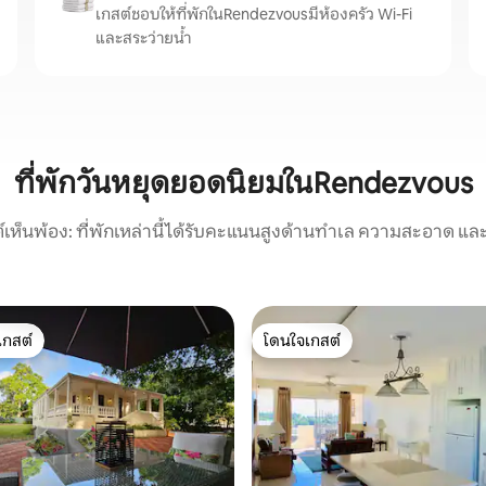
เกสต์ชอบให้ที่พักในRendezvousมีห้องครัว Wi-Fi
และสระว่ายน้ำ
ที่พักวันหยุดยอดนิยมในRendezvous
์เห็นพ้อง: ที่พักเหล่านี้ได้รับคะแนนสูงด้านทำเล ความสะอาด และ
เกสต์
โดนใจเกสต์
์ที่สุด
โดนใจเกสต์