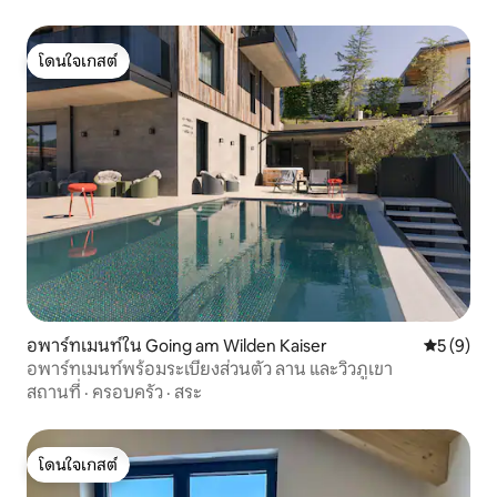
โดนใจเกสต์
โดนใจเกสต์
อพาร์ทเมนท์ใน Going am Wilden Kaiser
คะแนนเฉลี่
5 (9)
อพาร์ทเมนท์พร้อมระเบียงส่วนตัว ลาน และวิวภูเขา
สถานที่
·
ครอบครัว
·
สระ
โดนใจเกสต์
โดนใจเกสต์