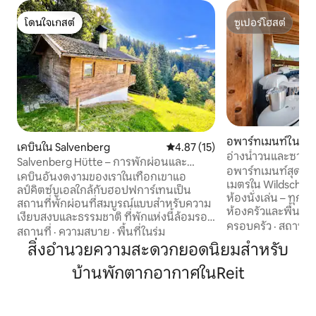
โดนใจเกสต์
ซูเปอร์โฮสต์
โดนใจเกสต์
ซูเปอร์โฮสต์
อพาร์ทเมนท์ใน Ob
เคบินใน Salvenberg
คะแนนเฉลี่ย 4.87 จาก 5, 15 รีวิว
4.87 (15)
อ่างน้ำวนและซาวน่
Salvenberg Hütte – การพักผ่อนและ
ภูเขา
อพาร์ทเมนท์สุดพิ
ธรรมชาติในไทโรล
เคบินอันงดงามของเราในเทือกเขาแอ
เมตรใน Wildschö
ลป์คิตซ์บูเอลใกล้กับฮอปฟการ์เทนเป็น
ห้องนั่งเล่น – ทุกห้
สถานที่พักผ่อนที่สมบูรณ์แบบสำหรับความ
ห้องครัวและพื้นที่
เงียบสงบและธรรมชาติ ที่พักแห่งนี้ล้อมรอบ
อุปกรณ์ครบครันสำห
ครอบครัว
·
สถานที่
ด้วยป่าและทุ่งหญ้า คุณจะเพลิดเพลินไปกับ
สถานที่
·
ความสบาย
·
พื้นที่ในร่ม
สมัยพร้อมฝักบัวขน
การพักผ่อนอย่างเต็มที่ที่นี่ – ห่างไกลจาก
สิ่งอำนวยความสะดวกยอดนิยมสำหรับ
ธรรมชาติ Déesse เค
ชีวิตประจำวัน ไม่ว่าคุณจะต้องการเดินป่า
และที่ม้วนผม สำหรั
บ้านพักตากอากาศในReit
ปั่นจักรยาน หรือเพียงแค่พักผ่อน ที่นี่มีทาง
มอนิเตอร์เด็ก อ่างน้
เลือกมากมายให้คุณ เพลิดเพลินกับวิว
ชุดมีดช้อนส้อม เครื
อากาศบนภูเขาที่สดชื่น และความเงียบสงบ
อ้อม ยินดีต้อนรับส
อย่างแท้จริง เหมาะสำหรับคู่รัก ครอบครัว