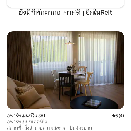
ยังมีที่พักตากอากาศดีๆ อีกในReit
อพาร์ทเมนท์ใน Söll
คะแนนเฉลี่
5 (4)
อพาร์ทเมนท์เฮอร์ซัล
สถานที่
·
สิ่งอำนวยความสะดวก
·
ปั่นจักรยาน