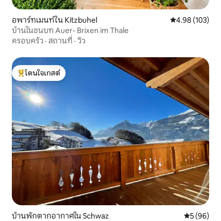
อพาร์ทเมนท์ใน Kitzbuhel
คะแนนเฉลี่ย 4.9
4.98 (103)
บ้านในชนบท Auer- Brixen im Thale
ครอบครัว
·
สถานที่
·
วิว
โดนใจเกสต์
โดนใจเกสต์ที่สุด
บ้านพักตากอากาศใน Schwaz
คะแนนเฉลี่ย
5 (96)