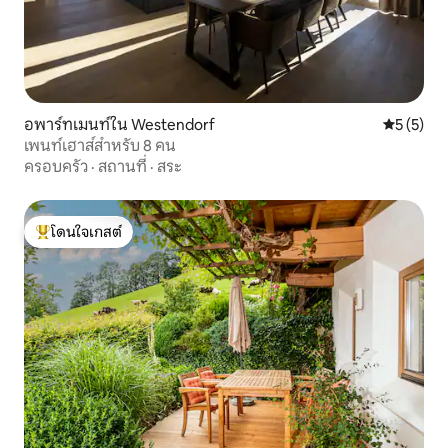
อพาร์ทเมนท์ใน Westendorf
คะแนนเฉลี่
5 (5)
เพนท์เฮาส์สำหรับ 8 คน
ครอบครัว
·
สถานที่
·
สระ
โดนใจเกสต์
โดนใจเกสต์ที่สุด