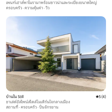
เพนท์เฮาส์พาโนรามาพร้อมซาวน่าและระเบียงขนาดใหญ่
ครอบครัว
·
ความคุ้มค่า
·
วิว
บ้านใน Söll
คะแนนเฉลี่
5 (4)
ชาเล่ต์อัลไพน์สไตล์โมเดิร์นใจกลางเมือง
สถานที่
·
ครอบครัว
·
ปั่นจักรยาน