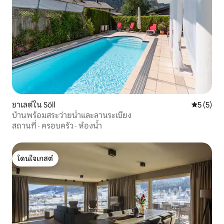
ชาเลต์ใน Söll
คะแนนเฉลี่
5 (5)
บ้านพร้อมสระว่ายน้ำและลานระเบียง
สถานที่
·
ครอบครัว
·
ห้องน้ำ
โดนใจเกสต์
โดนใจเกสต์