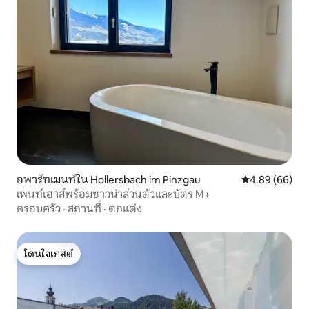
อพาร์ทเมนท์ใน Hollersbach im Pinzgau
คะแนนเฉลี่ย 4.8
4.89 (66)
เพนท์เฮาส์พร้อมซาวน่าส่วนตัวและบัตร M+
ครอบครัว
·
สถานที่
·
ตกแต่ง
โดนใจเกสต์
โดนใจเกสต์