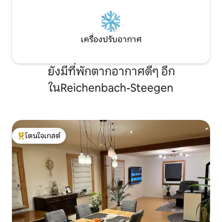
เครื่องปรับอากาศ
ยังมีที่พักตากอากาศดีๆ อีก
ในReichenbach-Steegen
โดนใจเกสต์
โดนใจเกสต์ที่สุด