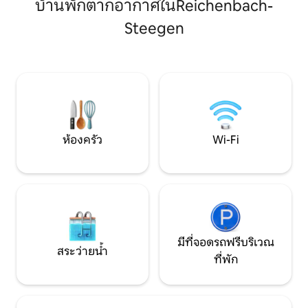
บ้านพักตากอากาศในReichenbach-
อากาศ 4 ห้อง (เตียงค
อ่างอาบน้ำ ✅ ระเบียงมองเห็นชนบท
เตียงเตียงโซฟา 1 เต
เตียง✅ แสนสบาย ห้อง✅ ครัวพร้อม
Steegen
ห้องน้ำพร้อมอ่างอ
อุปกรณ์ครบครัน ✅ ระบบทำความร้อนใต้
ห้องสุขาเครื่องซักผ้า
พื้น ✅ ระเบียงขนาดใหญ่พร้อมเฟอร์นิเจอร์
ครัว - ห้องนั่งเล่น
เลานจ์ ✅ เปอร์โกลาพร้อมไฟแอลอีดีและ
ปรับอากาศและมีระเบียง สุนัขขอ
แผ่นปรับได้ กว้างขวาง ทันสมัย และเหมาะ
บ้านอาศัยอยู่ในบ้า
สำหรับทุกคนที่มองหาความเป็นอยู่ที่ดีและ
การพักผ่อนหย่อนใจ
ห้องครัว
Wi-Fi
มีที่จอดรถฟรีบริเวณ
สระว่ายน้ำ
ที่พัก