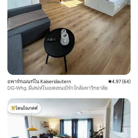
อพาร์ทเมนท์ใน Kaiserslautern
คะแนนเฉลี่ย 4.
4.97 (64)
DG-Whg. มีเสน่ห์ในเบตเซนเบิร์ก ใกล้มหาวิทยาลัย
โดนใจเกสต์
โดนใจเกสต์ที่สุด