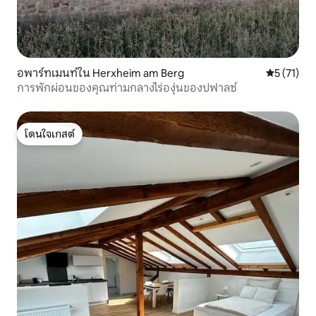
อพาร์ทเมนท์ใน Herxheim am Berg
คะแนนเฉลี่ย
5 (71)
การพักผ่อนของคุณท่ามกลางไร่องุ่นของปฟาลซ์
โดนใจเกสต์
โดนใจเกสต์