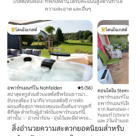
เกสต์เห็นพ้อง: ที่พักเหล่านี้ได้รับคะแนนสูงด้านทำเล
ความสะอาด และอื่นๆ
โดนใจเกสต์
โดนใจเกสต์
โดนใจเกสต์ที่สุด
โดนใจเกสต์ที่สุด
อพาร์ทเมนท์ใน Nohfelden
คะแนนเฉลี่ย 5 จาก 5, 56 รีวิว
5 (56)
คอนโดใน Steinwe
สปาสุดหรูส่วนตัวบอสตัลซีพร้อมซาวน่า
อพาร์ทเมนท์ใน Ste
และอ่างน้ำวน
ขับรถเพียง 3 นาทีจากบอสตัลซี การพัก
Ramstein-Miesen
อพาร์ทเมนท์เงียบ
ผ่อนเพื่อสุขภาพของคุณจะเริ่มต้นจากจุดที่
จาก Ramstein-Mies
ดีที่สุด สำหรับผู้เข้าพักในอพาร์ทเมนท์นี้
ทเมนท์ (ประมาณ 80 ต
เท่านั้น: ✅ อ่างน้ำร้อน - อุ่นไว้และมีฝาครอบ
และ 2 ในบ้านของเจ
✅ ซาวน่าด้านนอกพร้อมหน้าต่างพาโนรา
ทเมนท์แยกต่างหาก) เหมาะสำหรับผู้
สิ่งอำนวยความสะดวกยอดนิยมสำหรับ
มา ✅ ซาวน่าภายในอาคารพร้อมเตาอบซาว
พัก 1 ถึง 6 คน อพาร์ทเมนท์มีห้องนอนปรับ
น่าและหม้อน้ำรังสีอินฟราเรด ✅ ออกแบบ