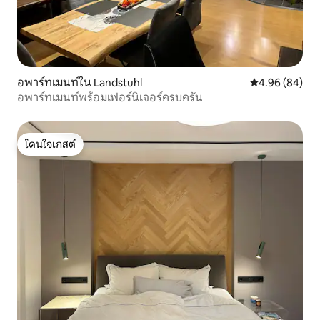
อพาร์ทเมนท์ใน Landstuhl
คะแนนเฉลี่ย 4.9
4.96 (84)
อพาร์ทเมนท์พร้อมเฟอร์นิเจอร์ครบครัน
โดนใจเกสต์
โดนใจเกสต์