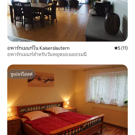
อพาร์ทเมนท์ใน Kaiserslautern
คะแนนเฉลี่ย
5 (11)
อพาร์ทเมนท์สำหรับวันหยุดของเยอรมนี
ซูเปอร์โฮสต์
ซูเปอร์โฮสต์