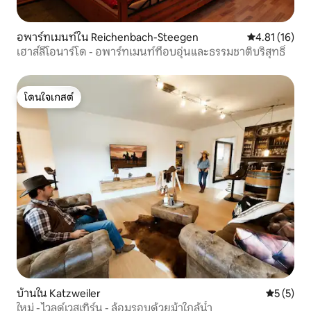
อพาร์ทเมนท์ใน Reichenbach-Steegen
คะแนนเฉลี่ย 4.
4.81 (16)
เฮาส์ลีโอนาร์โด - อพาร์ทเมนท์ที่อบอุ่นและธรรมชาติบริสุทธิ์
โดนใจเกสต์
โดนใจเกสต์
บ้านใน Katzweiler
คะแนนเฉลี่
5 (5)
ใหม่ - ไวลด์เวสเทิร์น - ล้อมรอบด้วยม้าใกล้น้ำ