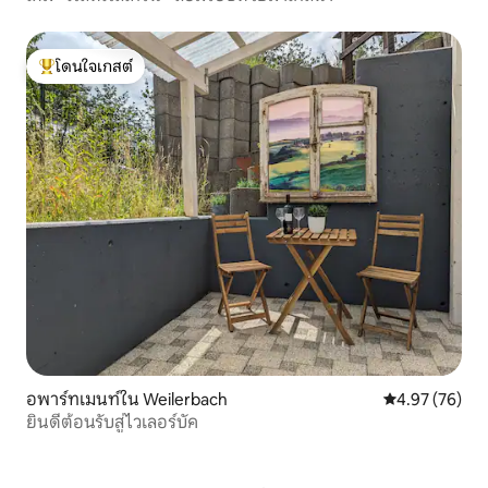
โดนใจเกสต์
โดนใจเกสต์ที่สุด
อพาร์ทเมนท์ใน Weilerbach
คะแนนเฉลี่ย 4.
4.97 (76)
ยินดีต้อนรับสู่ไวเลอร์บัค