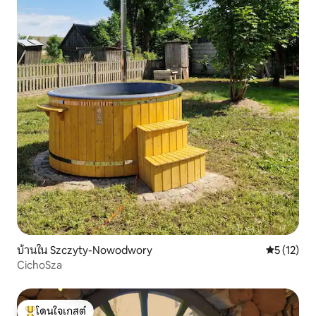
บ้านใน Szczyty-Nowodwory
คะแนนเฉลี่ย
5 (12)
CichoSza
โดนใจเกสต์