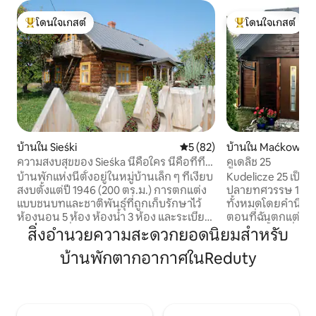
โดนใจเกสต์
โดนใจเกสต์
โดนใจเกสต์ที่สุด
โดนใจเกสต์ที่สุด
บ้านใน Sieśki
คะแนนเฉลี่ย 5 จาก 5, 82 รีวิว
5 (82)
บ้านใน Maćkowicz
ความสงบสุขของ Sieśka นี้คือใคร นี่คือที่ที่
คูเดลิช 25
คุณจะได้หลีกหนีจากความเร่งรีบและวุ่นวาย
บ้านพักแห่งนี้ตั้งอยู่ในหมู่บ้านเล็ก ๆ ที่เงียบ
Kudelicze 25 เป็น
สงบตั้งแต่ปี 1946 (200 ตร.ม.) การตกแต่ง
ปลายทศวรรษ 1950 ไ
แบบชนบทและชาติพันธุ์ที่ถูกเก็บรักษาไว้
ทั้งหมดโดยคำนึงถึ
ห้องนอน 5 ห้อง ห้องน้ำ 3 ห้อง และระเบียง
ตอนที่ฉันตกแต่งที่พ
กว้างขวางที่มองเห็นสวนผลไม้ช่วยให้ผ่อน
เดิมบางชิ้นไว้ ซึ่งฉ
สิ่งอำนวยความสะดวกยอดนิยมสำหรับ
คลายได้อย่างเต็มที่และเข้าพักได้อย่าง
มีโรงนาเก่า และรอบ
บ้านพักตากอากาศในReduty
สะดวกสบายสำหรับ 16 คน ห้องครัวขนาด
ในเวลาว่าง การท่อง
ใหญ่ที่มีอุปกรณ์ครบครันได้รับการดูแล
ชิดสำหรับผู้ที่ต้องก
รักษาในสไตล์ชนบท และยังมีเครื่องใช้ไฟฟ้า
กาแฟยามเช้าบนระเบ
ที่ทันสมัยครบครัน บ้านมีเครื่องทำความ
กองไฟ ฟังเสียงนกร
ร้อนส่วนกลางและเตาปิ้งแบบบรรยากาศ
หาไม่ได้อีกต่อไปในเม