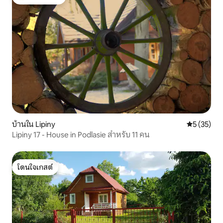
โดนใจเกสต์ที่สุด
บ้านใน Lipiny
คะแนนเฉลี่ย
5 (35)
Lipiny 17 - House in Podlasie สำหรับ 11 คน
โดนใจเกสต์
โดนใจเกสต์