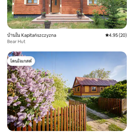
บ้านใน Kapitańszczyzna
คะแนนเฉลี่ย 4.
4.95 (20)
Bear Hut
โดนใจเกสต์
โดนใจเกสต์