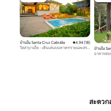
โดนใจเกสต์ที่สุด
โดนใจเกส
บ้านใน Santa Cruz Cabrália
คะแนนเฉลี่ย 4.94 จาก 5, 
4.94 (18)
วิลล่าบาเฮีย - เดินเล่นบนหาดทรายและสระ
บ้านใน Sa
ว่ายน้ำส่วนตัว
อาคารต่อเ
สะดวกส