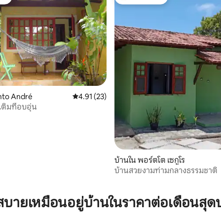
ต์
โดนใจเกสต์ที่สุด
18 รีวิว
nto André
คะแนนเฉลี่ย 4.91 จาก 5, 23 รีวิว
4.91 (23)
ติมที่อบอุ่น
บ้านใน พอร์ตโต เซกูโร
บ้านสวยงามท่ามกลางธรรมชาติ
บายเหมือนอยู่บ้านในราคาต่อเดือนสุด