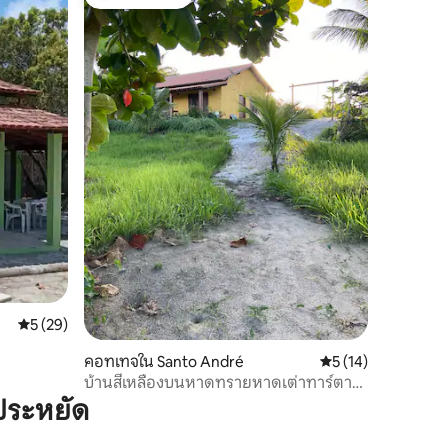
โดนใจเกสต์ที่สุด
คะแนนเฉลี่ย 5 จาก 5, 29 รีวิว
5 (29)
คอทเทจใน Santo André
คะแนนเฉลี่ย 5 จาก 5,
5 (14)
บ้านสีเหลืองบนหาดทรายหาดเต่าทาร์ตารู
กัส
ประหยัด