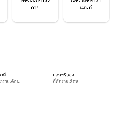
ห้องออกกำลัง
เซอร์วิสอพาร์ท
กาย
เมนท์
ามี
มอนทรีออล
พักรายเดือน
ที่พักรายเดือน