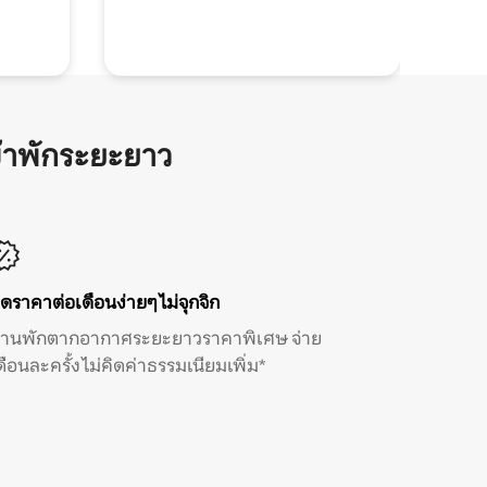
้าพักระยะยาว
ิดราคาต่อเดือนง่ายๆ ไม่จุกจิก
้านพักตากอากาศระยะยาวราคาพิเศษ จ่าย
ดือนละครั้ง ไม่คิดค่าธรรมเนียมเพิ่ม*