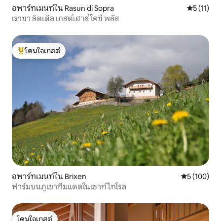
อพาร์ทเมนท์ใน Rasun di Sopra
คะแนนเฉลี่ย
5 (11)
เราซา ลิตเติ้ล เกสต์เฮาส์ โคซี่ พลัส
โดนใจเกสต์
โดนใจเกสต์ที่สุด
อพาร์ทเมนท์ใน Brixen
คะแนนเฉลี่ย 
5 (100)
ฟาร์มบนภูเขาที่มแดดในเซาท์ไทโรล
โดนใจเกสต์