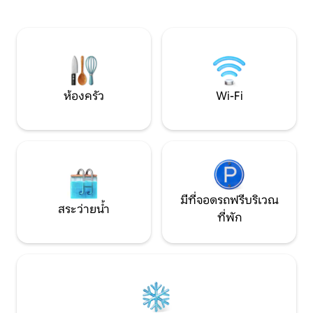
ต่างหาก/Wi-Fi ความเร็วสูง/48 ตาราง
♥️สวน+ระเบียงพาโนรามา ♥️
เมตร/1 -2 คน สปา: ห้องอบไอน้ำ ซาวน่า
สวยงามแบบดับเบิ้ล ห้องน้ำหรูหรา ♥️2 ห้อ
สไตล์ฟินนิชและไบโอ สระน้ำเย็น พื้นที่พัก
พร้อมฝักบัวอาบน้ำ
ผ่อน อ่างน้ำวนอินฟินิตี้ขนาด XXL สระว่าย
ยานพาหนะไฟฟ้า ♥️W
น้ำ ครอสฟิตบ็อกซ์ – ห้องออกกำลังกาย
เครื่อง 55 นิ้ว ♥️คว
ของคุณกว่า 280 ต
ห้องครัว
Wi-Fi
มีที่จอดรถฟรีบริเวณ
สระว่ายน้ำ
ที่พัก