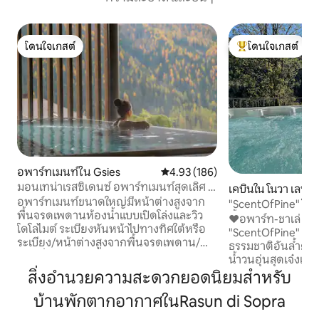
โดนใจเกสต์
โดนใจเกสต์
โดนใจเกสต์
โดนใจเกสต์ที่สุด
อพาร์ทเมนท์ใน Gsies
คะแนนเฉลี่ย 4.93 จาก 5, 186 รีวิว
4.93 (186)
มอนเทน่าเรสซิเดนซ์ อพาร์ทเมนท์สุดเลิศ 1
เคบินใน โนวา เลบัน
Sch
อพาร์ทเมนท์ขนาดใหญ่มีหน้าต่างสูงจาก
"ScentOfPine" โดโ
พื้นจรดเพดานห้องน้ำแบบเปิดโล่งและวิว
น้ำวนและซาวน่า
♥️อพาร์ท-ชาเล่ ดีล
โดโลไมต์ ระเบียงหันหน้าไปทางทิศใต้หรือ
"ScentOfPine" พร้อ
ระเบียง/หน้าต่างสูงจากพื้นจรดเพดาน/
ธรรมชาติอันล้ำค่า สปา♥️ส่วนตัว - อ่าง
ห้องนั่งเล่นพร้อมเตียงโซฟา/ทีวี HD LED/
น้ำวนอุ่นสุดเจ๋งแล
ห้องครัวที่มีอุปกรณ์ครบครัน/ห้องนอนที่มี
วิวโดโลไมต์สุดอลั
สิ่งอำนวยความสะดวกยอดนิยมสำหรับ
อุปกรณ์ครบครัน/ห้องนอนพร้อมเตียง
ซาโนอยู่ห่างออกไปเพีย
ขนาดคิงไซส์/ห้องน้ำพร้อมฝักบัวอาบน้ำ
บ้านพักตากอากาศในRasun di Sopra
รีสอร์ท 'CARENESS
แบบวอล์กอิน/ห้องสุขาและโถสุขภัณฑ์แยก
♥️ที่พักสุดมหัศจรร