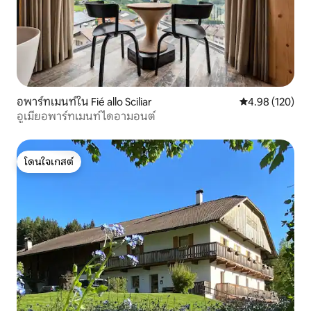
อพาร์ทเมนท์ใน Fié allo Sciliar
คะแนนเฉลี่ย 4.9
4.98 (120)
อูเมียอพาร์ทเมนท์ไดอามอนต์
โดนใจเกสต์
โดนใจเกสต์