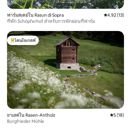
ฟาร์มสเตย์ใน Rasun di Sopra
คะแนนเฉลี่ย 4.
4.92 (13)
ที่พัก Schöpferhof สำหรับการพักผ่อนที่ฟาร์ม
โดนใจเกสต์
โดนใจเกสต์ที่สุด
ชาเลต์ใน Rasen-Antholz
คะแนนเฉลี่ย
5 (18)
Burgfrieder Mühle