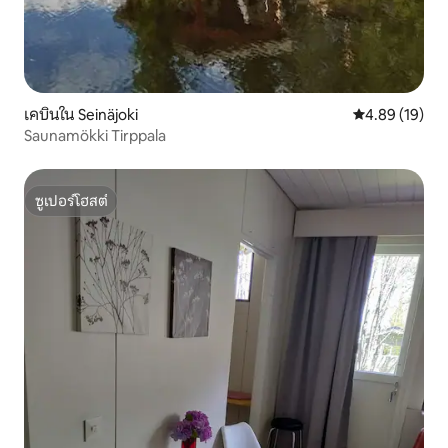
เคบินใน Seinäjoki
คะแนนเฉลี่ย 4.
4.89 (19)
Saunamökki Tirppala
ซูเปอร์โฮสต์
ซูเปอร์โฮสต์