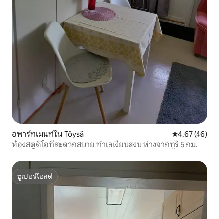
อพาร์ทเมนท์ใน Töysä
คะแนนเฉลี่ย 4.
4.67 (46)
ห้องสตูดิโอที่สะดวกสบาย ทำเลเงียบสงบ ห่างจากทูริ 5 กม.
ซูเปอร์โฮสต์
ซูเปอร์โฮสต์