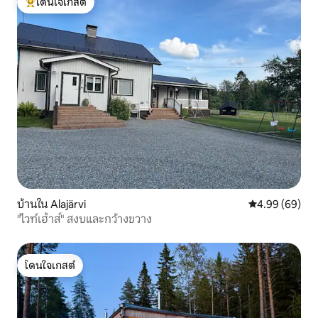
โดนใจเกสต์
โดนใจเกสต์ที่สุด
บ้านใน Alajärvi
คะแนนเฉลี่ย 4.9
4.99 (69)
"ไวท์เฮ้าส์" สงบและกว้างขวาง
โดนใจเกสต์
โดนใจเกสต์