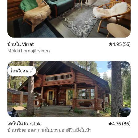
บ้านใน Virrat
คะแนนเฉลี่ย 4.
4.95 (55)
Mökki Lomajärvinen
โดนใจเกสต์
โดนใจเกสต์
เคบินใน Karstula
คะแนนเฉลี่ย 4.
4.76 (86)
บ้านพักตากอากาศในธรรมชาติริมบึงในป่า