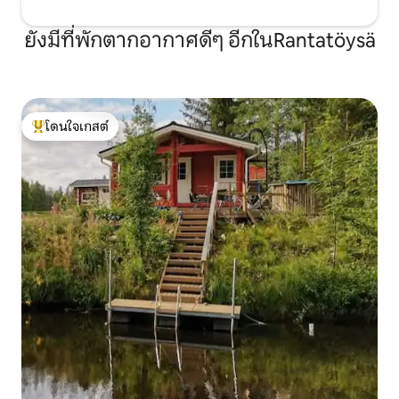
ยังมีที่พักตากอากาศดีๆ อีกในRantatöysä
โดนใจเกสต์
โดนใจเกสต์ที่สุด