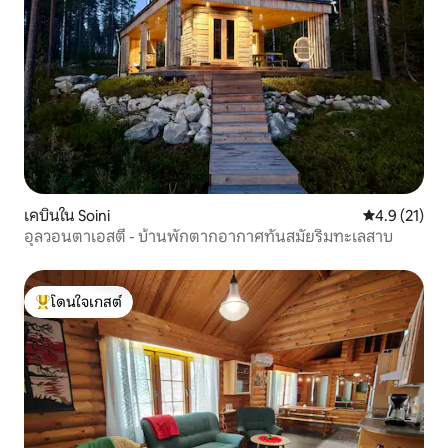
เคบินใน Soini
คะแนนเฉลี่ย 4
4.9 (21)
อุลวอนตาเอสตี - บ้านพักตากอากาศทันสมัยริมทะเลสาบ
โดนใจเกสต์
โดนใจเกสต์ที่สุด