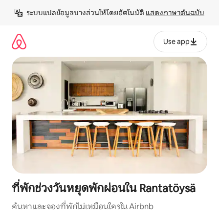
ข้าม
ระบบแปลข้อมูลบางส่วนให้โดยอัตโนมัติ 
แสดงภาษาต้นฉบับ
ไป
ยัง
เนื้อหา
Use app
ที่พักช่วงวันหยุดพักผ่อนใน Rantatöysä
ค้นหาและจองที่พักไม่เหมือนใครใน Airbnb