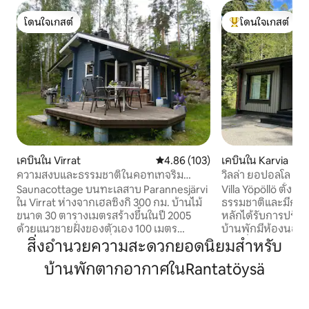
โดนใจเกสต์
โดนใจเกสต์
โดนใจเกสต์
โดนใจเกสต์ที่สุด
เคบินใน Virrat
คะแนนเฉลี่ย 4.86 จาก 5, 103 รีวิว
4.86 (103)
เคบินใน Karvia
ความสงบและธรรมชาติในคอทเทจริม
วิลล่า ยอปอลโล
ทะเลสาบ
Saunacottage บนทะเลสาบ Parannesjärvi
Villa Yöpöllö ตั้งอย
ใน Virrat ห่างจากเฮลซิงกิ 300 กม. บ้านไม้
ธรรมชาติและมีการ
ขนาด 30 ตารางเมตรสร้างขึ้นในปี 2005
หลักได้รับการปรับป
ด้วยแนวชายฝั่งของตัวเอง 100 เมตร
บ้านพักมีห้องนอน
เจ้าของอาศัยอยู่บนที่ดินขนาด 1,4 ไร่
ห้องนั่งเล่น และห้อ
สิ่งอำนวยความสะดวกยอดนิยมสำหรับ
เดียวกันห่างออกไป 70 เมตร ในห้องนั่งเล่น/
ฝักบัว และเครื่องซ
บ้านพักตากอากาศในRantatöysä
ครัวของกระท่อมคุณจะพบเตียงโซฟาคู่
+ เตียงพกพา อาคารในสนามก็ได้รับการ
พร้อมที่นอนเสริมสำหรับ 2 คน สุขภัณฑ์
ปรับปรุงเช่นกัน ลานบ
แยกต่างหากและซาวน่าอุ่นไม้พร้อมฝักบัว
บาร์บีคิว ซาวน่ากลา
ระเบียงขนาด 10 ตารางเมตรพร้อม
อ่างน้ำร้อน บึงธร