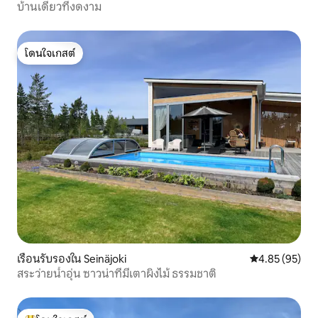
บ้านเดี่ยวที่งดงาม
โดนใจเกสต์
โดนใจเกสต์
เรือนรับรองใน Seinäjoki
คะแนนเฉลี่ย 4.
4.85 (95)
สระว่ายน้ำอุ่น ซาวน่าที่มีเตาผิงไม้ ธรรมชาติ