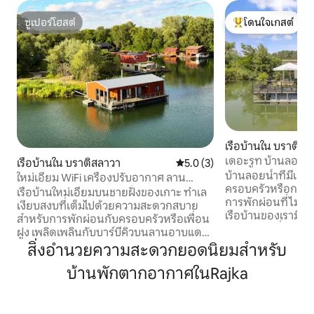
ซูเปอร์โฮสต์
โดนใจเกสต์
ซูเปอร์โฮสต์
โดนใจเกสต์ที่สุด
เรือบ้านใน บราติสล
เดอะรูท บ้านลอยน้ำท
เรือบ้านใน บราติสลาวา
คะแนนเฉลี่ย 5.0 จาก 5, 3 รีวิว
5.0 (3)
บ้านลอยน้ำที่มีเสน่
ใหม่เอี่ยม WiFi เครื่องปรับอากาศ ลาน
ครอบครัวหรือกลุ่มผ
อาบแดด วิวกว้าง บาร์บีคิว
เรือบ้านใหม่เอี่ยมบนชายฝั่งของเกาะ ทำเล
การพักผ่อนที่ไม่เห
เงียบสงบที่เต็มไปด้วยความสะดวกสบาย
เรือบ้านของเรามีทุก
สำหรับการพักผ่อนกับครอบครัวหรือเพื่อน
การเข้าพักที่สะด
ฝูง เพลิดเพลินกับบาร์บีคิวบนลานอาบแดด
ตั้งแต่ห้องนอนและห
ให้อาหารเป็ด เล่นแพดเดิลบอร์ด หรือพัก
สิ่งอำนวยความสะดวกยอดนิยมสำหรับ
ฝักบัวอาบน้ำไปจนถึ
ผ่อนในห้องนั่งเล่นที่มองเห็นริมฝั่งแม่น้ำ -
ครบครันพื้นที่นั่งเ
บ้านพักตากอากาศในRajka
100 ตร.ม. - ห้องครัวที่มีอุปกรณ์ครบครัน
กลางแจ้งเรือบ้านของ
(Expresso Tchibo เครื่องล้างจาน ตู้เย็น...) -
ต้องการ! ไม่ว่าคุ
Wi-Fi ความเร็วสูงฟรี - สมาร์ททีวีขนาดใหญ่
พักผ่อนที่กระฉับก
(เน็ตฟลิกซ์, ไพรม์วิดีโอ, เอชบีโอ, ยูทูบ....) -