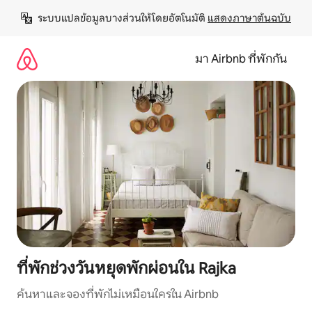
ข้าม
ระบบแปลข้อมูลบางส่วนให้โดยอัตโนมัติ 
แสดงภาษาต้นฉบับ
ไป
ยัง
เนื้อหา
มา Airbnb ที่พักกัน
ที่พักช่วงวันหยุดพักผ่อนใน Rajka
ค้นหาและจองที่พักไม่เหมือนใครใน Airbnb