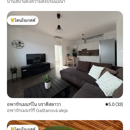
บ้านสปาแห่งความสงบริมแม่น้ำ
โดนใจเกสต์
โดนใจเกสต์ที่สุด
อพาร์ทเมนท์ใน บราติสลาวา
คะแนนเฉลี่ย 5
5.0 (33)
อพาร์ทเมนท์ที่ Gaštanová aleja
โดนใจเกสต์