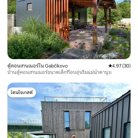
ตู้คอนเทนเนอร์ใน Gabčíkovo
คะแนนเฉลี่ย 4.
4.97 (30)
บ้านตู้คอนเทนเนอร์ขนาดเล็กที่อบอุ่นริมแม่น้ำดานูบ
โดนใจเกสต์
โดนใจเกสต์