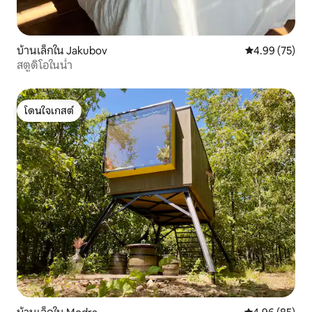
บ้านเล็กใน Jakubov
คะแนนเฉลี่ย 4.
4.99 (75)
สตูดิโอในน้ำ
โดนใจเกสต์
โดนใจเกสต์