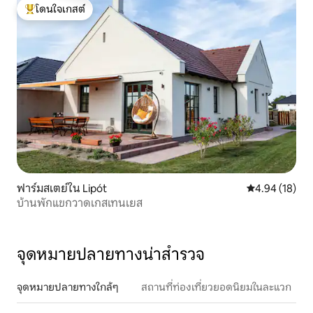
โดนใจเกสต์
โดนใจเกสต์ที่สุด
ฟาร์มสเตย์ใน Lipót
คะแนนเฉลี่ย 4.
4.94 (18)
บ้านพักแขกวาดเกสเทนเยส
จุดหมายปลายทางน่าสำรวจ
จุดหมายปลายทางใกล้ๆ
สถานที่ท่องเที่ยวยอดนิยมในละแวก