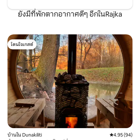
ยังมีที่พักตากอากาศดีๆ อีกในRajka
โดนใจเกสต์
โดนใจเกสต์
บ้านใน Dunakiliti
คะแนนเฉลี่ย 4.
4.95 (94)