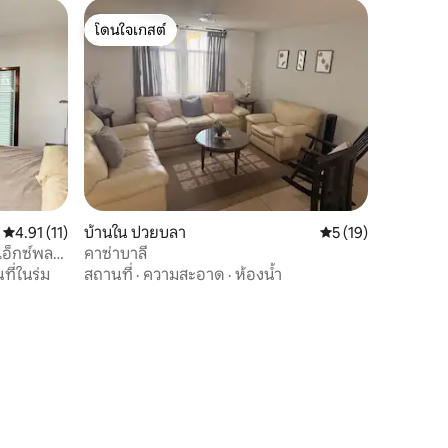
โดนใจเกสต์
โดนใจเกสต์
คะแนนเฉลี่ย 4.91 จาก 5, 11 รีวิว
4.91 (11)
บ้านใน ปวยบลา
คะแนนเฉลี่ย 5 จาก 5,
5 (19)
เอ็กซ์พลา
คาซ่าบาลี
นที่ในร่ม
สถานที่
·
ความสะอาด
·
ห้องน้ำ