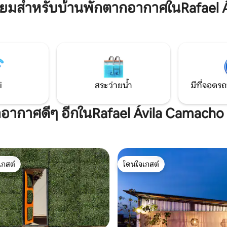
มองเห็นพีระมิดแห่ง Cholula ทำเลที
ินและผ่อนคลายในการเข้าพัก
มสำหรับบ้านพักตากอากาศในRafael Á
ทึ่ง.... เดินไปยังสถานที่ท่องเที่
รือระยะยาว ใช้ประโยชน์จากสิ่ง
ร้านกาแฟร้านขายยา oxxo โรงล
มสะดวกพิเศษของเราที่ออกแบบ
Cholula... ทุกอย่างอยู่ห่างออกไป
ความต้องการของคุณ ที่จอดรถ
จำเป็นต้องมียานพาหนะในขณะเด
ัน
คุณก็พบส่วนบนเส้นทางที่รวดเร็ว
ไปยังศูนย์ประวัติศาสตร์ของปวยบล
นาที
i
สระว่ายน้ำ
มีที่จอดรถ
ากอากาศดีๆ อีกในRafael Ávila Camacho
เกสต์
โดนใจเกสต์
์ที่สุด
โดนใจเกสต์