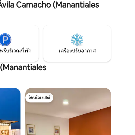
่ตั้งที่น่า
ออกกำลังกายและพื้นที่สร้างเครือข่าย ทำเล
vila Camacho (Manantiales
ยวร้านอาหาร
ที่ตั้งของหอคอยไม่มีใครเทียบได้สำหรับ
ะคร
พื้นที่ Angelópolis อยู่ในพื้นที่ที่ปลอดภัย
คุณไม่
มากและมีกล้องวงจรปิด 24 ชั่วโมงในหอคอย
ียวกัน
ที่จอดรถส่วนตัวและปลอดภัยสำหรับรถคัน
ที่พาคุณ
เดียวการเข้าถึงห้องใต้หลังคาด้วยล็อค
าในไม่กี่
อิเล็กทรอนิกส์
ฟรีบริเวณที่พัก
เครื่องปรับอากาศ
 (Manantiales
โดนใจเกสต์
โดนใจเกสต์