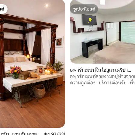
ต์
ซูเปอร์โฮสต์
ต์
ซูเปอร์โฮสต์
อพาร์ทเมนท์ใน โชลูลา เดริบาดา
48 รีวิว
เบีย
อพาร์ทเมนท์สวยงามอยู่ห่างจาก
นาดาไม่กี่นาที
ความถูกต้อง
·
บริการต้อนรับ
·
พื้
นท์ใน ซานอันเดรสโช
คะแนนเฉลี่ย 4.97 จาก 5, 33 รีวิว
4.97 (33)