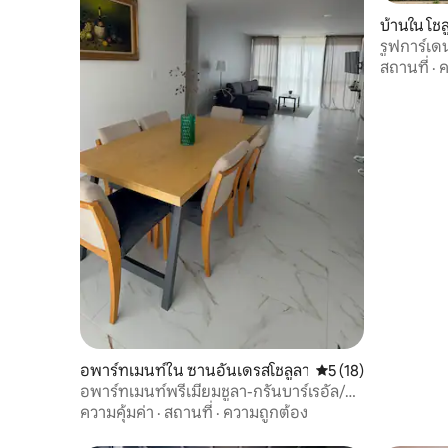
บ้านใน โชล
รูฟการ์เดน
นอน - 3.5 
สถานที่
·
ค
อพาร์ทเมนท์ใน ซานอันเดรสโชลูลา
คะแนนเฉลี่ย 5 จาก 5,
5 (18)
อพาร์ทเมนท์พรีเมียมชูลา-กรันบาร์เรอัล/
โชลูลา
ความคุ้มค่า
·
สถานที่
·
ความถูกต้อง