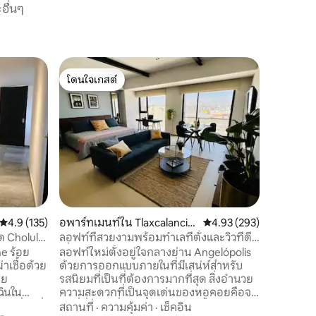
อื่นๆ
บ้านใน ซ
โดนใจเกสต์
โดนใจเก
น
8 บ้านที
โดนใจเกสต์
โดนใจเก
สะดวกสบาย
ห่างจาก P
จากอุปกร
Cholula 
ห้องพักกว
สถานที่
·
เต็มรูปแ
นั่งเล่นส
แบบวอล์คอ
สำนักงาน
คะแนนเฉลี่ย 4.9 จาก 5, 135 รีวิว
4.9 (135)
อพาร์ทเมนท์ใน Tlaxcalancin
คะแนนเฉลี่ย 4.93 จาก 5, 
4.93 (293)
ไฟเบอร์ออ
go
บริการผ้าป
ด Cholula
ลอฟท์ที่สวยงามพร้อมทำเลที่ตั้งและวิวที่ดี
สำเร็จรูป
เยี่ยม
e ร้อย
ลอฟท์ใหม่ตั้งอยู่ใจกลางย่าน Angelópolis
าเชื้อด้วย
ด้วยการออกแบบภายในที่มีเสน่ห์สำหรับ
ดย
รสนิยมที่เป็นที่ต้องการมากที่สุด สิ่งอำนวย
ฉินใน
ความสะดวกที่เป็นจุดเด่นของหอคอยคือจา
งเที่ยวที่
กุซซี่ที่ยอดเยี่ยมพร้อมสระว่ายน้ำร้อนห้อง
สถานที่
·
ความคุ้มค่า
·
เช็คอิน