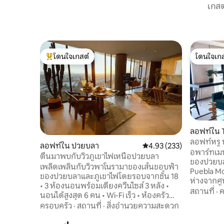
เกสต
โดนใจเกสต์
โดนใจเกส
โดนใจเกสต์ที่สุด
โดนใจเกส
ลอฟท์ใน T
ลอฟท์หรู พื้นที่พิเศษชั้น 9 วิวเมืองแองเจโล
ลอฟท์ใน ปวยบลา
คะแนนเฉลี่ย 4.93 จาก 5, 2
4.93 (233)
โปลิส
อพาร์ทเมน
ตื่นมาพบกับวิวภูเขาไฟเหนือปวยบลา
ของปวยบล
เพลิดเพลินกับวิวพาโนรามาของเส้นขอบฟ้า
Puebla Mod
ของปวยบลาและภูเขาไฟโดยรอบจากชั้น 18
ห่างจากศู
• 3 ห้องนอนพร้อมเตียงควีนไซส์ 3 หลัง •
สาธารณะและ
สถานที่
·
ค
นอนได้สูงสุด 6 คน • Wi-Fi เร็ว • ห้องครัว
ความสุขกับ
พร้อมอุปกรณ์ครบครัน • เครื่องซักผ้าและ
ครอบครัว
·
สถานที่
·
สิ่งอำนวยความสะดวก
เชื้อแบบได
เครื่องอบผ้า • ที่จอดรถในร่ม 2 คัน ดาดฟ้า
น่ารื่นรมย
360° พร้อมวิวเมืองและภูเขาไฟแบบพาโนรา