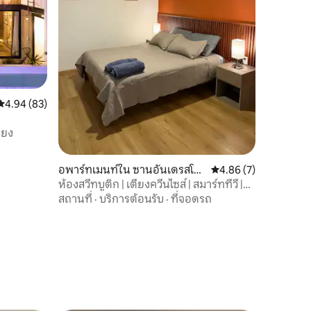
คะแนนเฉลี่ย 4.94 จาก 5, 83 รีวิว
4.94 (83)
ียง
อพาร์ทเมนท์ใน ซานอันเดรสโชลู
คะแนนเฉลี่ย 4.86 จาก 5
4.86 (7)
ลา
ห้องสวีทบูติก | เตียงควีนไซส์ | สมาร์ททีวี |
ห้องครัว
สถานที่
·
บริการต้อนรับ
·
ที่จอดรถ