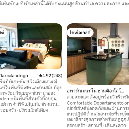
์เห็นพ้อง: ที่พักเหล่านี้ได้รับคะแนนสูงด้านทำเล ความสะอาด และ
ต์
โดนใจเกสต์
ต์
โดนใจเกสต์
laxcalancingo
คะแนนเฉลี่ย 4.92 จาก 5, 248 รีวิว
4.92 (248)
33 รีวิว
ท์ในพื้นที่พิเศษและทันสมัยที่สุด
อพาร์ทเมนท์ใน ซานติอาโก โมม็
าพร้อมวิวแบบพาโนรามาของ
อกซ์ปาน
สวยงามและตั้งอยู่พร้อมวิวพีระมิ
erno ในพื้นที่ส่วนตัวที่อบอุ่น
LV1
Comfortable Departamento on
นย์การค้าพิพิธภัณฑ์บาโรกสวน
เปอร์เซ็นต์ปลอดภัยและผ่านการฆ่
อื่นๆเพียงไม่กี่ก้าว ขอให้มี
รอบครัว
·
บริเวณใกล้เคียง
แนวปฏิบัติด้านสุขอนามัยที่ระบุโ
การเข้าพักกับที่พักที่ผ่านการฆ่า
เลขาธิการสุขภาพสำหรับเหตุฉุกเ
นามิกทั้งหมดเพื่อให้มีช่วงเวลาที่
สถานการณ์ COVID -19 ในพื้นที่ท่อ
ครอบครัว
·
สถานที่
·
เดินสะดวก
์รวมถึงสิ่งที่คุณต้องการเพื่อความ