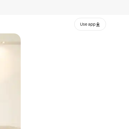
Use app