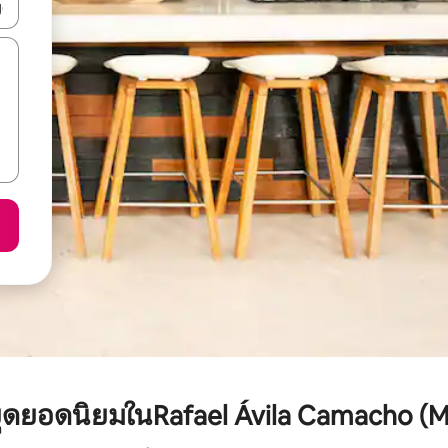
ลการค้นหา
หยุดยอดนิยมในRafael Ávila Camacho (M