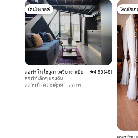
โดนใจเกสต์
โดนใจเกส
โดนใจเกสต์
โดนใจเกส
ลอฟท์ใน โชลูลา เดริบาดาเบีย
คะแนนเฉลี่ย 4.83 จาก 5, 
4.83 (48)
ลอฟท์เล็กๆ ของฉัน
สถานที่
·
ความคุ้มค่า
·
สภาพ
อพาร์ทเม