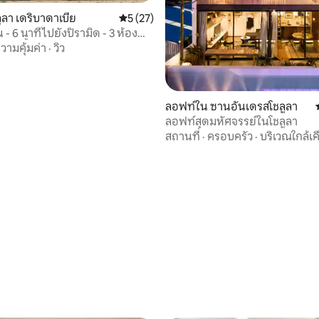
ูลา เดริบาดาเบีย
คะแนนเฉลี่ย 5 จาก 5, 27 รีวิว
5 (27)
 - 6 นาทีไปยังปิรามิด - 3 ห้อง
ห้องน้ำ
วามคุ้มค่า
·
วิว
ลอฟท์ใน ซานอันเดรสโชลูลา
ลอฟท์สุดมหัศจรรย์ในโชลูลา
สถานที่
·
ครอบครัว
·
บริเวณใกล้เค
 18 รีวิว