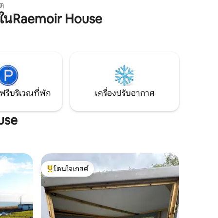
็นมิตรกับ
แค่ผ่อนคลายในอ่างน้ำร้อนและผ่อนคลายไป
ด
ด้วยตัวเอง
กับการฟังเสียงทะเล อย่าลืมจองร้าน But 'n'
ในRaemoir House
ี่เติบโต
Ben ซึ่งเป็นร้านอาหารระดับ 5 ดาวของ
ดและมีทุก
Auchmithie
ผ่อนที่
าเผาไม้
ที่ทำจากไม้
ซซ่า
หรู
ฟรีบริเวณที่พัก
เครื่องปรับอากาศ
use
โดนใจเกสต์
โดนใจเกสต์ที่สุด