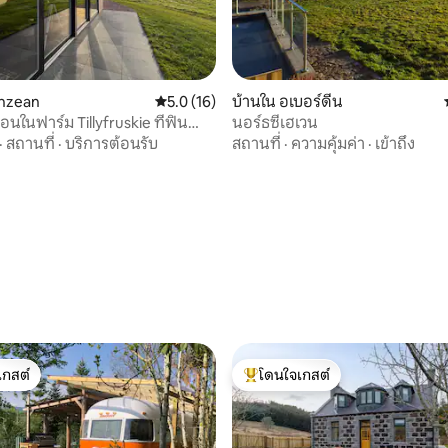
 9 รีวิว
inzean
คะแนนเฉลี่ย 5.0 จาก 5, 16 รีวิว
5.0 (16)
บ้านใน อเบอร์ดีน
อนในฟาร์ม Tillyfruskie ที่ฟิน
นอร์ธซีเฮเวน
·
สถานที่
·
บริการต้อนรับ
สถานที่
·
ความคุ้มค่า
·
เข้าถึง
เกสต์
โดนใจเกสต์
์ที่สุด
โดนใจเกสต์ที่สุด