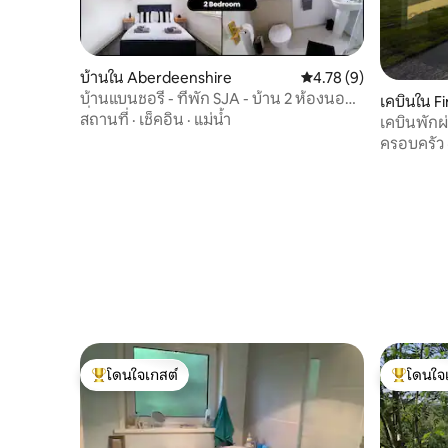
บ้านใน Aberdeenshire
คะแนนเฉลี่ย 4.78 จาก 5,
4.78 (9)
บ้านแบนชอรี่ - ที่พัก SJA - บ้าน 2 ห้องนอน
เคบินใน F
ที่อบอุ่น
สถานที่
·
เช็คอิน
·
แม่น้ำ
เคบินพักผ่
เซียน
ครอบครัว
โดนใจเกสต์
โดนใจ
โดนใจเกสต์ที่สุด
โดนใจเกสต