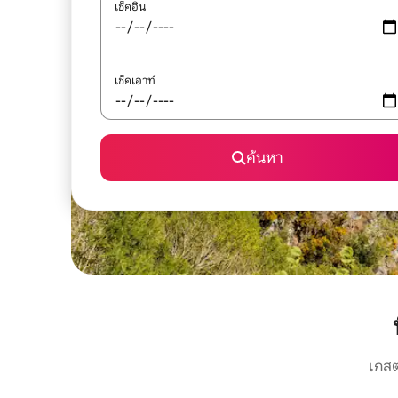
เช็คอิน
เช็คเอาท์
ค้นหา
เกสต