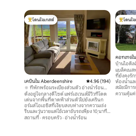
โดนใจเกสต์
โดนใจ
โดนใจเกสต์ที่สุด
โดนใจเกสต
คอทเทจใน
บ้านไอดิลล
ทึ่ง
แบล็คเนสฟ
ที่ยังคงร
เคบินใน Aberdeenshire
คะแนนเฉลี่ย 4.96 จาก 5, 1
4.96 (194)
ห้องน้ำแล
สมัยมีการ
🔆 ที่พักพร้อมระเบียงส่วนตัว อ่างน้ำร้อน
การปูพรมเ
และวิวทิวทัศน์ 🔆
ความคุ้มค่
ตั้งอยู่ใจกลางดีไซด์ แฟร์เฮเวนส์มีวิวที่โดด
สบายที่สุด
เด่นจากพื้นที่ดาดฟ้าส่วนตัวไปยังเครินก
บ้านของเร
อร์มส์ โอเอซิสที่เงียบสงบห่างจากความเร่ง
เคียงให้เ
รีบและวุ่นวายแต่ใช้เวลาขับรถเพียง 10 นาที
มีที่เก็บข
ไปยังร้านค้าและซูเปอร์มาร์เก็ตที่ใกล้ที่สุด
สถานที่
·
ครอบครัว
·
อ่างน้ำร้อน
วุ่นวาย 6 
พักผ่อนและผ่อนคลายหรือเล่นกอล์ฟขี่ปลา
อยู่ที่นั่
เดินปั่นจักรยานหรือปีนเขา - ทางเลือกเป็น
ตากอากาศท
ของคุณตรวจสอบคู่มือนำเที่ยวของฉัน คุณ