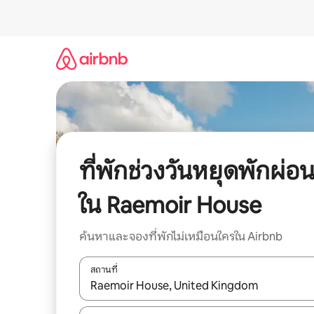
ข้าม
ไป
ยัง
เนื้อหา
ที่พักช่วงวันหยุดพักผ่อ
ใน Raemoir House
ค้นหาและจองที่พักไม่เหมือนใครใน Airbnb
สถานที่
ใช้ลูกศรขึ้นลง หรือใช้การสัมผัสหรือปัด เพื่อสำรวจผ