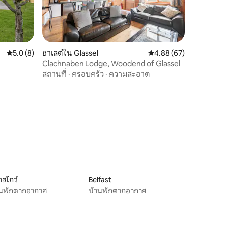
คะแนนเฉลี่ย 5.0 จาก 5, 8 รีวิว
5.0 (8)
ชาเลต์ใน Glassel
คะแนนเฉลี่ย 4.88 จาก 5,
4.88 (67)
Clachnaben Lodge, Woodend of Glassel
สถานที่
·
ครอบครัว
·
ความสะอาด
สโกว์
Belfast
านพักตากอากาศ
บ้านพักตากอากาศ