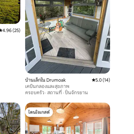
คะแนนเฉลี่ย 4.96 จาก 5, 25 รีวิว
4.96 (25)
บ้านเล็กใน Drumoak
คะแนนเฉลี่ย 5.0 จาก 5,
5.0 (14)
เคบินกลองและสุขภาพ
ครอบครัว
·
สถานที่
·
ปั่นจักรยาน
โดนใจเกสต์
โดนใจเกสต์