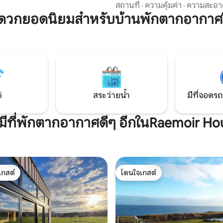
สำหรับผู้ที่มองหาฟาร์มสเตย์ที่เป
ามสะดวกสบาย
สถานที่
·
ความคุ้มค่า
·
ความสะอา
สิ่งแวดล้อมหรือการพักผ่อนที่ทำ
ะดวกยอดนิยมสำหรับบ้านพักตากอากาศ
'Muggans' (ตั้งชื่อตาม Mugwort ท
ตามขั้นตอน) อยู่นอกกริดทั้งหม
อย่างที่คุณต้องการสำหรับการพัก
สะดวกสบายและน่าจดจำรวมถึงเต
เพื่อให้คุณรู้สึกอบอุ่นอ่างน้ำร้อน
เพื่อแช่ตัวใต้แสงดาวและเตาอบพิ
สำหรับการทำอาหารแคมป์ไฟสุด
i
สระว่ายน้ำ
มีที่จอดรถ
งมีที่พักตากอากาศดีๆ อีกในRaemoir Ho
เกสต์
โดนใจเกสต์
์ที่สุด
โดนใจเกสต์