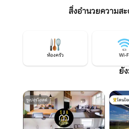
ได้รับคว
จะได้เลือกสิ่งที่ควรทำและสถานที่รับ
สิ่งอำนวยความส
ประทานอาหารมากมาย อเบอร์ดีนเชียร์ได้
รับการโหวตให้เป็นจุดหมายปลายทางยอด
นิยมในสหราชอาณาจักรประจำปี 2023 โดย
นิตยสาร Good Housekeeping และจะไม่
ทำให้คุณผิดหวัง
ห้องครัว
Wi-F
ยั
ซูเปอร์โฮสต์
โดนใจ
ซูเปอร์โฮสต์
โดนใจเกสต