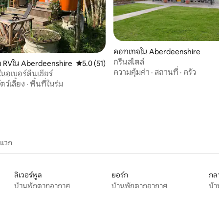
คอทเทจใน Aberdeenshire
กรีนสไตล์
30 รีวิว
ถ RVใน Aberdeenshire
คะแนนเฉลี่ย 5.0 จาก 5, 51 รีวิว
5.0 (51)
ความคุ้มค่า
·
สถานที่
·
ครัว
นอเบอร์ดีนเชียร์
ัตว์เลี้ยง
·
พื้นที่ในร่ม
ะแวก
ลิเวอร์พูล
ยอร์ก
กลา
บ้านพักตากอากาศ
บ้านพักตากอากาศ
บ้