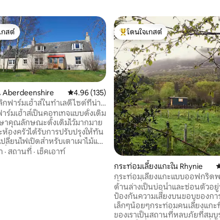
เกสต์
โดนใจเกสต์
์ที่สุด
โดนใจเกสต์ที่สุด
 Aberdeenshire
คะแนนเฉลี่ย 4.96 จาก 5, 135 รีวิว
4.96 (135)
ิกฟาร์มเฮ้าส์ในทำเลดีไซด์ที่น่า
าร์มเฮ้าส์เป็นคอทเทจแบบดั้งเดิม
ักษาคุณลักษณะดั้งเดิมไว้มากมาย
94 รีวิว
ะห้องครัวได้รับการปรับปรุงให้ทัน
เปลี่ยนไฟเปิดสำหรับเตาเผาไม้และ
พื่อให้การเข้าพักของคุณสะดวก
า
·
สถานที่
·
เช็คเอาท์
เท่าที่จะเป็นไปได้ คอทเทจนี้เป็น
กระท่อมเลี้ยงแกะใน Rhynie
ค
าในขณะที่เราเปลี่ยนโรงนาใกล้
กระท่อมเลี้ยงแกะแบบออฟกริดพ
ป็นบ้านหลังใหม่ของเราและแม้ว่าจะ
น้ำร้อนที่ใช้ฟืน
ด้านล่างเป็นบ่อน้ำและซ่อนตัวอยู
องที่คับคั่งสำหรับครอบครัวที่
ป้องกันความเสี่ยงบนขอบของกา
คนแต่เราชอบช่วงเวลาที่เราอาศัย
เล็กๆน้อยๆกระท่อมคนเลี้ยงแกะที่
นและรู้สึกเสมอว่ามันจะเป็นบ้านพัก
ของเราเป็นสถานที่หลบภัยที่สมบ
ี่สมบูรณ์แบบเราหวังว่าคุณจะ