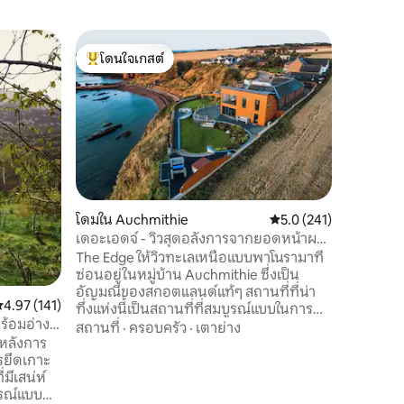
บ้านเล็ก
โดนใจเกสต์
โดนใจ
The Shep
โดนใจเกสต์ที่สุด
โดนใจเกส
สุนัข - สุน
ผู้เลี้ยงแ
พาสุนัขอ
ข้ามชายฝั่
เลี้ยงด้
การสำรวจพื
ความคุ้มค
สำหรับการสำรวจพื้
ทั้งคู่คุ
ชายหาดที
โดมใน Auchmithie
คะแนนเฉลี่ย 5.0 จาก 5, 
5.0 (241)
และสนามก
เดอะเอดจ์ - วิวสุดอลังการจากยอดหน้าผา
กับประสบก
สูง 140 ฟุต
The Edge ให้วิวทะเลเหนือแบบพาโนรามาที่
ไม่เหมือ
ซ่อนอยู่ในหมู่บ้าน Auchmithie ซึ่งเป็น
ด้วยโปรดแ
อัญมณีของสกอตแลนด์แท้ๆ สถานที่ที่น่า
ะแนนเฉลี่ย 4.97 จาก 5, 141 รีวิว
4.97 (141)
ทึ่งแห่งนี้เป็นสถานที่ที่สมบูรณ์แบบในการ
ร้อมอ่าง
สำรวจแองกัสแอเบอร์ดีนไชร์ดันดีเพิร์ธและ
สถานที่
·
ครอบครัว
·
เตาย่าง
่หลังการ
เทย์ไซด์ไม่ว่าจะเป็นการเล่นกอล์ฟในคาร์นู
รยึดเกาะ
สตี้หรือเซนต์แอนดรูว์สเดินป่าในเกลนส์หรือ
มีเสน่ห์
เยี่ยมชมพิพิธภัณฑ์ V&A แห่งใหม่เราเป็น
ูรณ์แบบ
ฐานที่เหมาะสำหรับการผจญภัยหรือเพียง