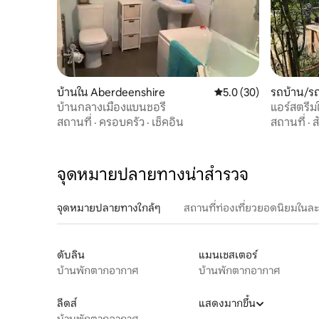
บ้านใน Aberdeenshire
คะแนนเฉลี่ย 5.0 จาก 5, 
5.0 (30)
รถบ้าน/ร
บ้านกลางเมืองแบนชอรี่
แอร์สตรีมใ
สถานที่
·
ครอบครัว
·
เช็คอิน
สถานที่
·
ส
จุดหมายปลายทางน่าสำรวจ
จุดหมายปลายทางใกล้ๆ
สถานที่ท่องเที่ยวยอดนิยมในล
ดับลิน
แมนเชสเตอร์
บ้านพักตากอากาศ
บ้านพักตากอากาศ
ลีดส์
แสดงมากขึ้น
บ้านพักตากอากาศ